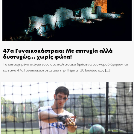
47α Γυναικοκάστρεια: Με επιτυχία αλλά
δυστυχώς… χωρίς φώτα!
Το επιτυχημένο στίγμα τους στα πολιτιστικά δρώμενα του νομού άφησαν τα
εφετινά 47α Γυναικοκάστρεια από την Πέμπτη 30 Ιουλίου εώς
[…]