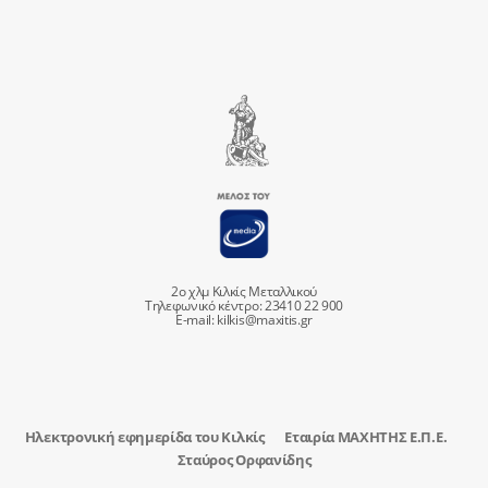
2ο χλμ Κιλκίς Μεταλλικού
Τηλεφωνικό κέντρο: 23410 22 900
E-mail:
kilkis@maxitis.gr
Ηλεκτρονική εφημερίδα του Κιλκίς
Εταιρία ΜΑΧΗΤΗΣ Ε.Π.Ε.
Σταύρος Ορφανίδης