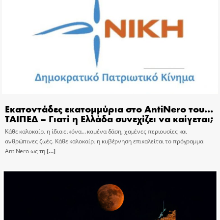
Εκατοντάδες εκατομμύρια στο AntiNero του…
ΤΑΙΠΕΔ – Γιατί η Ελλάδα συνεχίζει να καίγεται;
Κάθε καλοκαίρι η ίδια εικόνα… καμένα δάση, χαμένες περιουσίες και
ανθρώπινες ζωές. Κάθε καλοκαίρι η κυβέρνηση επικαλείται το πρόγραμμα
AntiNero ως τη
[…]