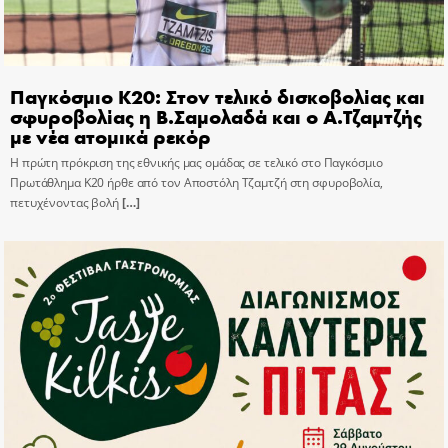
Παγκόσμιο Κ20: Στον τελικό δισκοβολίας και
σφυροβολίας η Β.Σαμολαδά και ο Α.Τζαμτζής
με νέα ατομικά ρεκόρ
Η πρώτη πρόκριση της εθνικής μας ομάδας σε τελικό στο Παγκόσμιο
Πρωτάθλημα Κ20 ήρθε από τον Αποστόλη Τζαμτζή στη σφυροβολία,
πετυχένοντας βολή
[…]