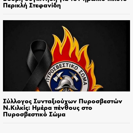
Περικλή Στεφανίδη
Σύλλογος Συνταξιούχων Πυροσβεστών
Ν.Κιλκίς: Ημέρα πένθους στο
Πυροσβεστικό Σώμα