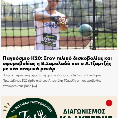
Παγκόσμιο Κ20: Στον τελικό δισκοβολίας και
σφυροβολίας η Β.Σαμολαδά και ο Α.Τζαμτζής
με νέα ατομικά ρεκόρ
Η πρώτη πρόκριση της εθνικής μας ομάδας σε τελικό στο Παγκόσμιο
Πρωτάθλημα Κ20 ήρθε από τον Αποστόλη Τζαμτζή στη σφυροβολία,
πετυχένοντας βολή
[…]