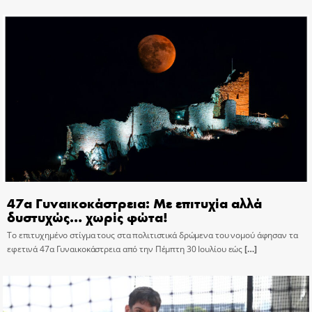
47α Γυναικοκάστρεια: Με επιτυχία αλλά
δυστυχώς… χωρίς φώτα!
Το επιτυχημένο στίγμα τους στα πολιτιστικά δρώμενα του νομού άφησαν τα
εφετινά 47α Γυναικοκάστρεια από την Πέμπτη 30 Ιουλίου εώς
[…]