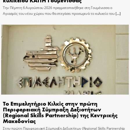
Την Πέμπτη 6 Αυγούστου 2026 πραγματοποιήθηκε στη Γουμένισσα ο
Αγιασμός του νέου χώρου που θα στεγάσει προσωρινά το κυλικείο του
[…]
Το Επιμελητήριο Κιλκίς στην πρώτη
Περιφερειακή Σύμπραξη Δεξιοτήτων
(Regional Skills Partnership) της Κεντρικής
Μακεδονίας
Στην πρώτη Περιφερειακή Σύμπραξη Δεξιοτήτων (Regional Skills Partnership