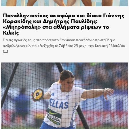
Πανελληνιονίκες σε σφύρα και δίσκο Γιάννης
Κορακίδης και Δημήτρης Παυλίδης:
«Μητρόπολη» στα αθλήματα ρίψεων το
Κιλκίς
Για τις πρωτιές τους στο πρόσφατο Stoiximan πανελλήνιο πρωτάθλημα
ανδρών/γυναικών που διεξήχθη το Σάββατο 25 μέχρι την Κυριακή 26 Ιουλίου
[…]