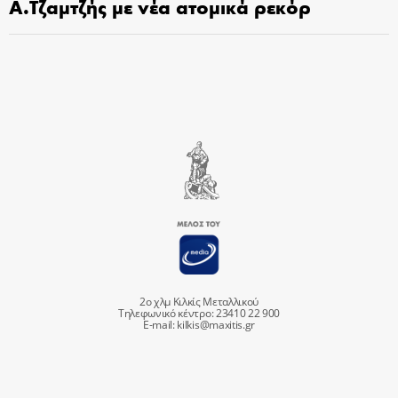
Α.Τζαμτζής με νέα ατομικά ρεκόρ
2ο χλμ Κιλκίς Μεταλλικού
Τηλεφωνικό κέντρο: 23410 22 900
E-mail:
kilkis@maxitis.gr