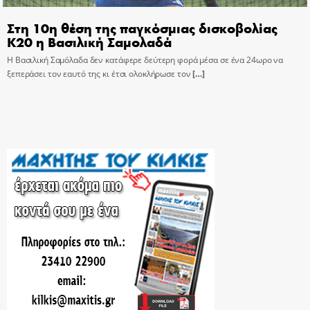
Στη 10η θέση της παγκόσμιας δισκοβολίας
Κ20 η Βασιλική Σαμολαδά
Η Βασιλική Σαμόλαδα δεν κατάφερε δεύτερη φορά μέσα σε ένα 24ωρο να
ξεπεράσει τον εαυτό της κι έτσι ολοκλήρωσε τον
[…]