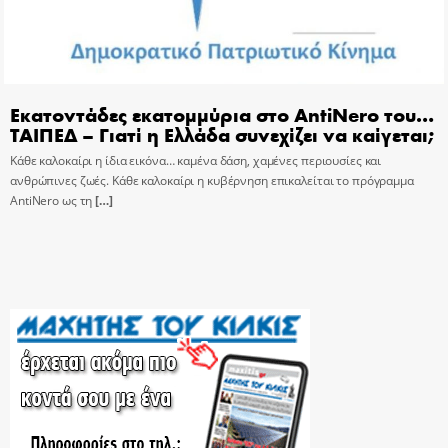
Εκατοντάδες εκατομμύρια στο AntiNero του…
ΤΑΙΠΕΔ – Γιατί η Ελλάδα συνεχίζει να καίγεται;
Κάθε καλοκαίρι η ίδια εικόνα… καμένα δάση, χαμένες περιουσίες και
ανθρώπινες ζωές. Κάθε καλοκαίρι η κυβέρνηση επικαλείται το πρόγραμμα
AntiNero ως τη
[…]