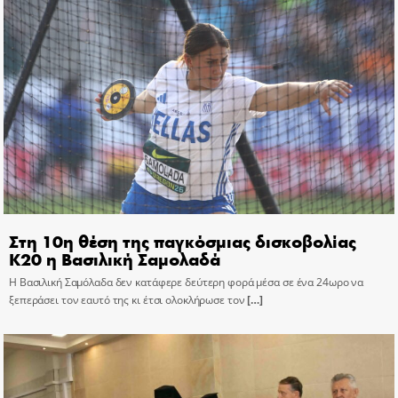
Στη 10η θέση της παγκόσμιας δισκοβολίας
Κ20 η Βασιλική Σαμολαδά
Η Βασιλική Σαμόλαδα δεν κατάφερε δεύτερη φορά μέσα σε ένα 24ωρο να
ξεπεράσει τον εαυτό της κι έτσι ολοκλήρωσε τον
[…]