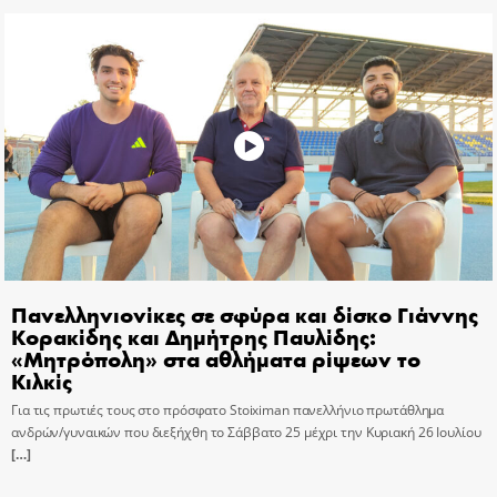
Πανελληνιονίκες σε σφύρα και δίσκο Γιάννης
Κορακίδης και Δημήτρης Παυλίδης:
«Μητρόπολη» στα αθλήματα ρίψεων το
Κιλκίς
Για τις πρωτιές τους στο πρόσφατο Stoiximan πανελλήνιο πρωτάθλημα
ανδρών/γυναικών που διεξήχθη το Σάββατο 25 μέχρι την Κυριακή 26 Ιουλίου
[…]