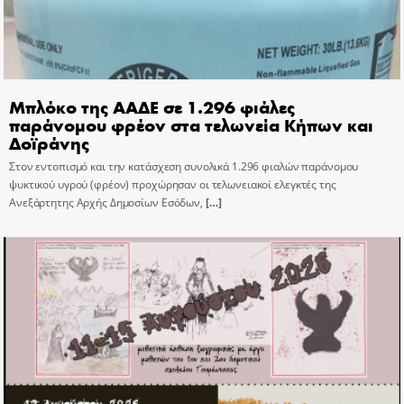
Μπλόκο της ΑΑΔΕ σε 1.296 φιάλες
παράνομου φρέον στα τελωνεία Κήπων και
Δοϊράνης
Στον εντοπισμό και την κατάσχεση συνολικά 1.296 φιαλών παράνομου
ψυκτικού υγρού (φρέον) προχώρησαν οι τελωνειακοί ελεγκτές της
Ανεξάρτητης Αρχής Δημοσίων Εσόδων,
[…]