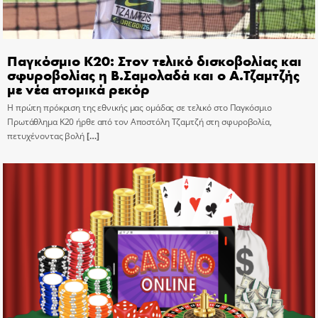
Παγκόσμιο Κ20: Στον τελικό δισκοβολίας και
σφυροβολίας η Β.Σαμολαδά και ο Α.Τζαμτζής
με νέα ατομικά ρεκόρ
Η πρώτη πρόκριση της εθνικής μας ομάδας σε τελικό στο Παγκόσμιο
Πρωτάθλημα Κ20 ήρθε από τον Αποστόλη Τζαμτζή στη σφυροβολία,
πετυχένοντας βολή
[…]