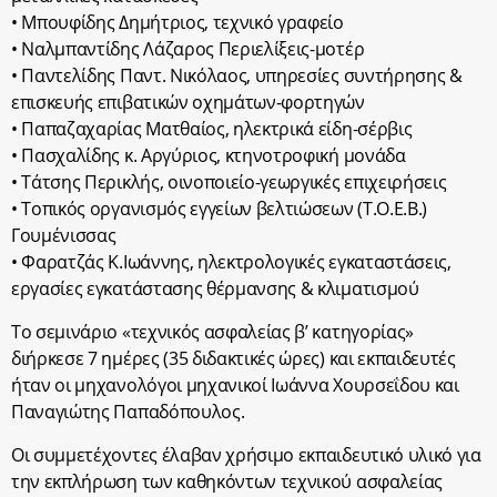
• Μπουφίδης Δημήτριος, τεχνικό γραφείο
• Ναλμπαντίδης Λάζαρος Περιελίξεις-μοτέρ
• Παντελίδης Παντ. Νικόλαος, υπηρεσίες συντήρησης &
επισκευής επιβατικών οχημάτων-φορτηγών
• Παπαζαχαρίας Ματθαίος, ηλεκτρικά είδη-σέρβις
• Πασχαλίδης κ. Αργύριος, κτηνοτροφική μονάδα
• Τάτσης Περικλής, οινοποιείο-γεωργικές επιχειρήσεις
• Τοπικός οργανισμός εγγείων βελτιώσεων (Τ.Ο.Ε.Β.)
Γουμένισσας
• Φαρατζάς Κ.Ιωάννης, ηλεκτρολογικές εγκαταστάσεις,
εργασίες εγκατάστασης θέρμανσης & κλιματισμού
Το σεμινάριο «τεχνικός ασφαλείας β’ κατηγορίας»
διήρκεσε 7 ημέρες (35 διδακτικές ώρες) και εκπαιδευτές
ήταν οι μηχανολόγοι μηχανικοί Ιωάννα Χουρσεΐδου και
Παναγιώτης Παπαδόπουλος.
Οι συμμετέχοντες έλαβαν χρήσιμο εκπαιδευτικό υλικό για
την εκπλήρωση των καθηκόντων τεχνικού ασφαλείας