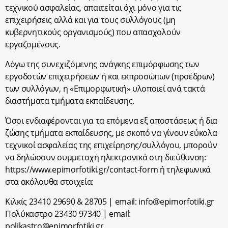
τεχνικού ασφαλείας, απαιτείται όχι μόνο για τις
επιχειρήσεις αλλά και για τους συλλόγους (μη
κυβερνητικούς οργανισμούς) που απασχολούν
εργαζομένους.
Λόγω της συνεχιζόμενης ανάγκης επιμόρφωσης των
εργοδοτών επιχειρήσεων ή και εκπροσώπων (προέδρων)
των συλλόγων, η «Επιμορφωτική» υλοποιεί ανά τακτά
διαστήματα τμήματα εκπαίδευσης.
Όσοι ενδιαφέρονται για τα επόμενα εξ αποστάσεως ή δια
ζώσης τμήματα εκπαίδευσης, με σκοπό να γίνουν εύκολα
τεχνικοί ασφαλείας της επιχείρησης/συλλόγου, μπορούν
να δηλώσουν συμμετοχή ηλεκτρονικά στη διεύθυνση:
https://www.epimorfotiki.gr/contact-form ή τηλεφωνικά
στα ακόλουθα στοιχεία:
Κιλκίς 23410 29690 & 28705 | email:
info@epimorfotiki.gr
Πολύκαστρο 23430 97340 | email:
polikastro@epimorfotiki.gr