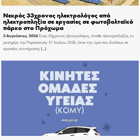
Νεκρός 33χρονος ηλεκτρολόγος από
ηλεκτροπληξία σε εργασίες σε φωτοβολταϊκό
πάρκο στο Πρόχωμα
3 Αυγούστου, 2026
Ένας 33χρονος ηλεκτρολόγος, έπαθε ηλεκτροπληξία, το
μεσημέρι της Παρασκευής 31 Ιουλίου 2026, όταν την ώρα που δούλευε σε
εργασίες συντήρησης
[…]