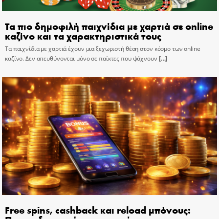
Τα πιο δημοφιλή παιχνίδια με χαρτιά σε online
καζίνο και τα χαρακτηριστικά τους
Τα παιχνίδια με χαρτιά έχουν μια ξεχωριστή θέση στον κόσμο των online
καζίνο. Δεν απευθύνονται μόνο σε παίκτες που ψάχνουν
[…]
Free spins, cashback και reload μπόνους: