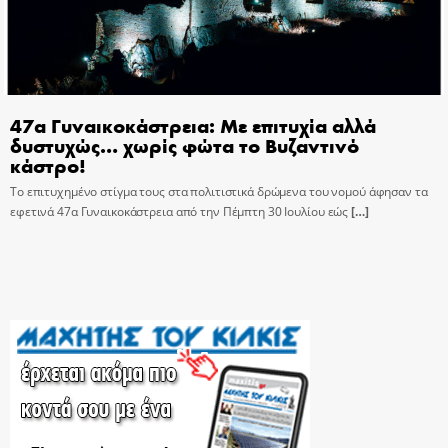
47α Γυναικοκάστρεια: Με επιτυχία αλλά
δυστυχώς… χωρίς φώτα το Βυζαντινό
κάστρο!
Το επιτυχημένο στίγμα τους στα πολιτιστικά δρώμενα του νομού άφησαν τα
εφετινά 47α Γυναικοκάστρεια από την Πέμπτη 30 Ιουλίου εώς
[…]