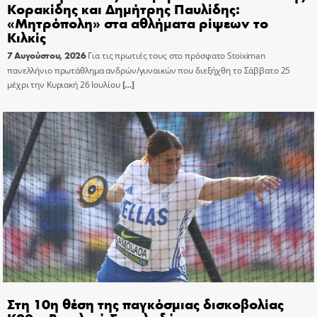
Κορακίδης και Δημήτρης Παυλίδης:
«Μητρόπολη» στα αθλήματα ρίψεων το
Κιλκίς
7 Αυγούστου, 2026
Για τις πρωτιές τους στο πρόσφατο Stoiximan
πανελλήνιο πρωτάθλημα ανδρών/γυναικών που διεξήχθη το Σάββατο 25
μέχρι την Κυριακή 26 Ιουλίου
[…]
Στη 10η θέση της παγκόσμιας δισκοβολίας