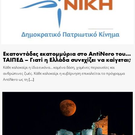
Εκατοντάδες εκατομμύρια στο AntiNero του…
ΤΑΙΠΕΔ – Γιατί η Ελλάδα συνεχίζει να καίγεται;
Κάθε καλοκαίρι η ίδια εικόνα… καμένα δάση, χαμένες περιουσίες και
ανθρώπινες ζωές. Κάθε καλοκαίρι η κυβέρνηση επικαλείται το πρόγραμμα
AntiNero ως τη
[…]