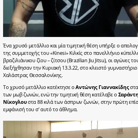
Ένα χρυσό μετάλλιο και μία τιμητική θέση υπήρξε ο απολο
της συμμετοχής του «Kinesi» Κιλκίς στο πανελλήνιο κύπελλ
βραζιλιάνικου ζίου – ζίτσου (Brazilian Jiu Jitsu), οι αγώνες τ
διεξήχθησαν την Κυριακή 13.3.22, στο κλειστό γυμναστήριο
Χαλάστρας Θεσσαλονίκης.
Το χρυσό μετάλλιο κατέκτησε ο
Αντώνης Γιαννακίδης
στα
των μωβ ζωνών, ενώ την τιμητική θέση κατέλαβε ο
Σαράντ
Νίκογλου
στα 88 κιλά των άσπρων ζωνών, στην πρώτη επί
εμφάνισή του σ’ αυτό το άθλημα.