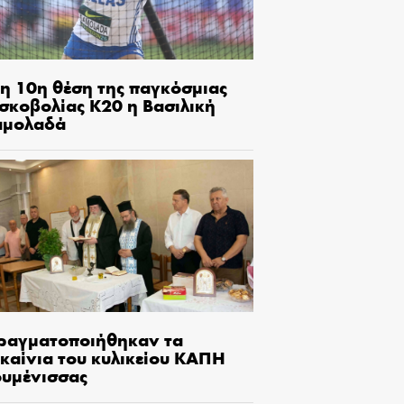
τη 10η θέση της παγκόσμιας
ισκοβολίας Κ20 η Βασιλική
αμολαδά
ραγματοποιήθηκαν τα
γκαίνια του κυλικείου ΚΑΠΗ
ουμένισσας