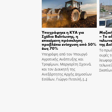
Υπογράφηκε η ΚΥΑ για
Μαζικ
Σχέδια Βελτίωσης, η
– Το α
επικείμενη πρόσκληση
τελωνε
προβλέπει ενίσχυση από 50%
της Δο
έως 70%
Το πρωί
Υπεγράφη από τον Υπουργό
ουρές τ
Αγροτικής Ανάπτυξης και
λεωφορ
Τροφίμων, Μαργαρίτη Σχοινά,
τελωνεί
και τον Διοικητή της
Σκοπίω
Ανεξάρτητης Αρχής Δημοσίων
Εσόδων, Γιώργο Πιτσιλή,
[…]