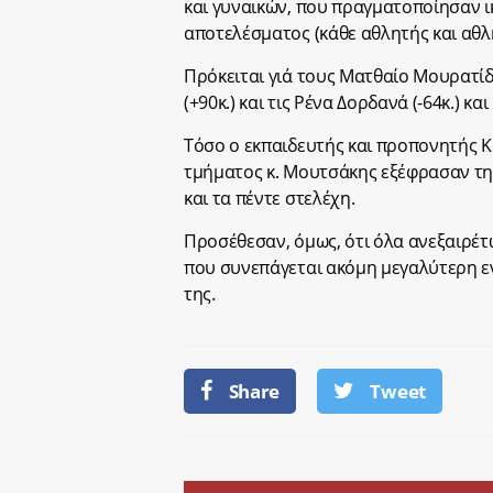
και γυναικών, που πραγματοποίησαν ι
αποτελέσματος (κάθε αθλητής και αθλ
Πρόκειται γιά τους Ματθαίο Μουρατίδη
(+90κ.) και τις Ρένα Δορδανά (-64κ.) κ
Τόσο ο εκπαιδευτής και προπονητής 
τμήματος κ. Μουτσάκης εξέφρασαν την
και τα πέντε στελέχη.
Προσέθεσαν, όμως, ότι όλα ανεξαιρέτ
που συνεπάγεται ακόμη μεγαλύτερη ε
της.
Share
Tweet