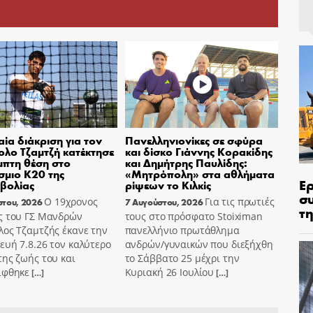
ία διάκριση για τον
Πανελληνιονίκες σε σφύρα
λο Τζαμτζή κατέκτησε
και δίσκο Γιάννης Κορακίδης
μπτη θέση στο
και Δημήτρης Παυλίδης:
μιο Κ20 της
«Μητρόπολη» στα αθλήματα
Ε
βολίας
ρίψεων το Κιλκίς
σ
Ο 19χρονος
Για τις πρωτιές
στου, 2026
7 Αυγούστου, 2026
τη
ς του ΓΣ Μανδρών
τους στο πρόσφατο Stoiximan
λος Τζαμτζής έκανε την
πανελλήνιο πρωτάθλημα
υή 7.8.26 τον καλύτερο
ανδρών/γυναικών που διεξήχθη
ης ζωής του και
το Σάββατο 25 μέχρι την
ίφθηκε
Κυριακή 26 Ιουλίου
[…]
[…]