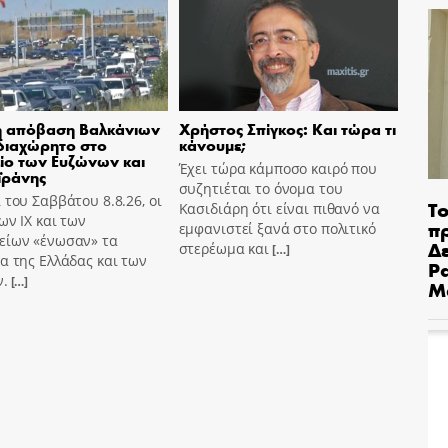
ή απόβαση Βαλκάνιων
Χρήστος Σπίγκος: Και τώρα τι
διαχώρητο στο
κάνουμε;
ίο των Ευζώνων και
Έχει τώρα κάμποσο καιρό που
ϊράνης
συζητιέται το όνομα του
 του Σαββάτου 8.8.26, οι
Το
Κασιδιάρη ότι είναι πιθανό να
ων ΙΧ και των
π
εμφανιστεί ξανά στο πολιτικό
είων «ένωσαν» τα
Δε
στερέωμα και
[…]
α της Ελλάδας και των
Pa
ν.
[…]
Μ