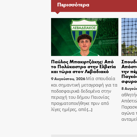
Περισσότερα
Παύλος Μπακιρτζάκης: Από
Σπουδα
το Πολύκαστρο στην Ελβετία
Απόστο
και τώρα στον Λεβαδιακό
την πέ
Παγκόσ
Μία σπουδαία
9 Αυγούστου, 2026
σφυρο
και σημαντική μεταγραφή για τα
8 Αυγού
ποδοσφαιρικά δεδομένα στην
αθλητή
περιοχή του δήμου Παιονίας
Απόστο
πραγματοποιήθηκε πριν από
Παρασκε
λίγες ημέρες, από
[…]
αγώνα τ
ανταμε