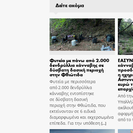
Δείτε ακόμα
Φυτεία με πάνω από 2.000
ΕΑΣΥΝ
δενδρύλλια κάνναβης σε
κάννα
δύσβατη δασική περιοχή
προσδ
στην Φθιώτιδα
η ηχηρ
Αστυν
Φυτεία με περισσότερα
ευρώ τ
από 2.000 δενδρύλλια
επαρχί
κάνναβης εντοπίστηκε
Από τη
σε δύσβατη δασική
Υπαλλήλ
περιοχή στην Φθιώτιδα, που
ακόλουθ
εκτείνονταν σε 6 ειδικά
αφορμή
διαμορφωμένα και εκχερσωμένα
από το
επίπεδα. Για την υπόθεση
[…]