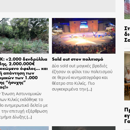
Σ
δ
Σ
Κ: «2.000 δενδρύλλια
Sold out στον πολιτισμό
βης, 2.000.000€
Δύο sold out μαγικές βραδιές
οκώμενο όφελος… και
έζησαν οι φίλοι του πολιτισμού
ή απάντηση των
ομικών των 1.000
σε θερινό κινηματογράφο και
ης “ήσυχης”
θέατρο στο Κιλκίς. Πιο
ας!»
συγκεκριμένα την
[…]
ν Ένωση Αστυνομικών
ων Κιλκίς εκδόθηκε το
ο ενημερωτικό δελτίο με
Π
 την επιτυχή εξάρθρωση
ε
 τμήμα Δίωξης
[…]
Γ