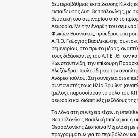
δευτεροβάθμιας εκπαίδευσης Κιλκίς κ
εκπαίδευσης Δυτ. Θεσσαλονίκης, με 
θεματική του σεμιναρίου υπό το πρίσμ
Αειφορία. Με την έναρξη του σεμιναρί
Φωκίων Βοσνιάκος, πρόεδρος επιτροπής
Α.Π.Θ. Γεώργιος Βασιλικιώτης, συντον
σεμιναρίου, στο πρώτο μέρος, αναπτ
τους διδάσκοντες του Α.Τ.Ε.Ι.Θ., τον
Κωνσταντινίδη, την επίκουρη Παρασκ
Αλεξάνδρα Παυλούδη και την αναπληρ
Ανδρεοπούλου. Στη συνέχεια οι εκπαιδε
συντονιστές τους Hλία Βρυώνη (ανα
(μέλος), παρουσίασαν το ρόλο του ΚΠΕ
αειφορία και διδακτικές μεθόδους της
Το λόγο στη συνέχεια είχαν, η υπεύθυ
Θεσσαλονίκης Βασιλική Ιππέκη και η υ
Θεσσαλονίκης Δέσποινα Μιχελάκη με ε
προγραμμάτων για το περιβάλλον και 