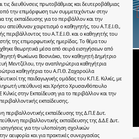
αι τις διευθύνσεις πρωτοβάθμιας και δευτεροβάθμιας
σκοπό την επιμόρφωση των συμμετεχόντων στην
α της εκπαίδευσης για το περιβάλλον και την
ου απεύθυναν χαιρετισμό ο καθηγητής, του Α.Τ.Ε.Ι.Θ.,
 περιβάλλοντος του Α.Τ.Ε.Ι.Θ. και ο καθηγητής του
ιστής της επιμορφωτικής ημερίδας. Το θέμα του
ύχθηκε θεωρητικά μέσα από σειρά εισηγήσεων από
 καθηγητή Φωκίωνα Βοσνιάκο, τον καθηγητή Δημήτριο
ευή Μεντζέλου, την αναπληρώτρια καθηγήτρια
ώτρια καθηγήτρια του Α.Π.Θ. Ζαχαρούλα
υτικοί της παιδαγωγικής ομάδας του Κ.Π.Ε. Κιλκίς, με
πληρωτή υπεύθυνο) και Xρήστο Χρυσανθόπουλο
 Κιλκίς στην Εκπαίδευση για το περιβάλλον και την
 περιβαλλοντικής εκπαίδευσης.
νη περιβαλλοντικής εκπαίδευσης της Δ.Π.Ε Δυτ.
πεύθυνη περιβαλλοντικής εκπαίδευσης της Δ.Δ.Ε Δυτ.
ισηγήσεις για την υλοποίηση σχολικών
την αειφορία και για πρακτικές συνεργασίας