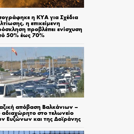
πογράφηκε η ΚΥΑ για Σχέδια
λτίωσης, η επικείμενη
ρόσκληση προβλέπει ενίσχυση
πό 50% έως 70%
αζική απόβαση Βαλκάνιων –
ο αδιαχώρητο στο τελωνείο
ων Ευζώνων και της Δοϊράνης