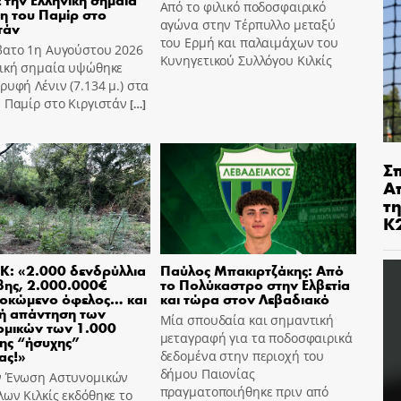
Από το φιλικό ποδοσφαιρικό
η του Παμίρ στο
αγώνα στην Τέρπυλλο μεταξύ
τάν
του Ερμή και παλαιμάχων του
βατο 1η Αυγούστου 2026
Κυνηγετικού Συλλόγου Κιλκίς
νική σημαία υψώθηκε
ρυφή Λένιν (7.134 μ.) στα
 Παμίρ στο Κιργιστάν
[…]
Σ
Α
τ
Κ
Κ: «2.000 δενδρύλλια
Παύλος Μπακιρτζάκης: Από
βης, 2.000.000€
το Πολύκαστρο στην Ελβετία
οκώμενο όφελος… και
και τώρα στον Λεβαδιακό
ή απάντηση των
Μία σπουδαία και σημαντική
ομικών των 1.000
μεταγραφή για τα ποδοσφαιρικά
ης “ήσυχης”
ας!»
δεδομένα στην περιοχή του
δήμου Παιονίας
ν Ένωση Αστυνομικών
πραγματοποιήθηκε πριν από
ων Κιλκίς εκδόθηκε το