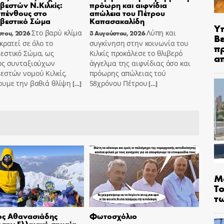
εστών Ν.Κιλκίς:
πρόωρη και αιφνίδια
πένθους στο
απώλεια του Πέτρου
βεστικό Σώμα
Καπασακαλίδη
Υ
Στο βαρύ κλίμα
Λύπη και
στου, 2026
3 Αυγούστου, 2026
Βε
κρατεί σε όλο το
συγκίνηση στην κοινωνία του
π
εστικό Σώμα, ως
Κιλκίς προκάλεσε το θλιβερό
α
ος συνταξιούχων
άγγελμα της αιφνίδιας όσο και
εστών νομού Κιλκίς,
πρόωρης απώλειας τού
ουμε την βαθιά θλίψη
58χρόνου Πέτρου
[…]
[…]
Μ
Τ
τ
ος Αθανασιάδης
Φωτοσχόλιο
την Ελληνική σημαία