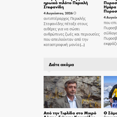
ηρωικό πιλότο Περικλή
Πυροσβ
Στεφανίδη
Ημέρα 
Πυροσ
Ο
4 Αυγούστου, 2026
4 Αυγού
αντιπτέραρχος Περικλής
που επι
Στεφανίδης πέταξε στους
Πυροσβ
αιθέρες για να σώσει
σύλλογ
ανθρώπινες ζωές και περιουσίες
Πυροσβ
που απειλούνταν από την
εκφράζ
καταστροφική μανία
[…]
Δείτε ακόμα
Από την Τιφλίδα στο Μικρό
Ο Σάμ
Δάσος. Γιάννης Καρυπίδης
ύψωσε 