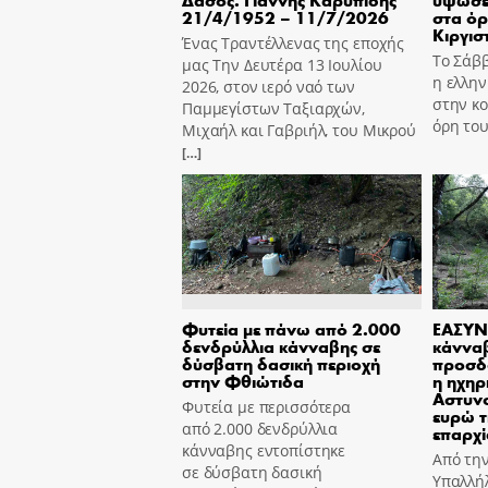
21/4/1952 – 11/7/2026
στα όρ
Κιργισ
Ένας Τραντέλλενας της εποχής
Το Σάβ
μας Την Δευτέρα 13 Ιουλίου
η ελλη
2026, στον ιερό ναό των
στην κο
Παμμεγίστων Ταξιαρχών,
όρη του
Μιχαήλ και Γαβριήλ, του Μικρού
[…]
Φυτεία με πάνω από 2.000
ΕΑΣΥΝ
δενδρύλλια κάνναβης σε
κάννα
δύσβατη δασική περιοχή
προσδ
στην Φθιώτιδα
η ηχηρ
Αστυν
Φυτεία με περισσότερα
ευρώ τ
από 2.000 δενδρύλλια
επαρχί
κάνναβης εντοπίστηκε
Από τη
σε δύσβατη δασική
Υπαλλήλ