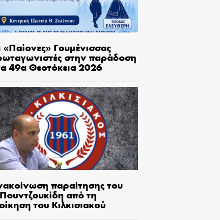
ι «Παίονες» Γουμένισσας
ρωταγωνιστές στην παράδοση
τα 49α Θεοτόκεια 2026
νακοίνωση παραίτησης του
.Πουντζουκίδη από τη
οίκηση του Κιλκισιακού