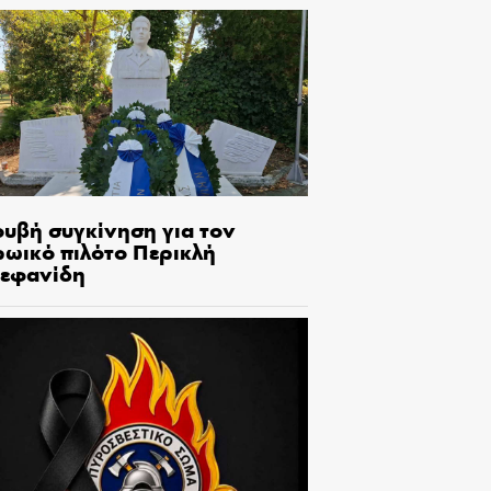
ουβή συγκίνηση για τον
ρωικό πιλότο Περικλή
τεφανίδη