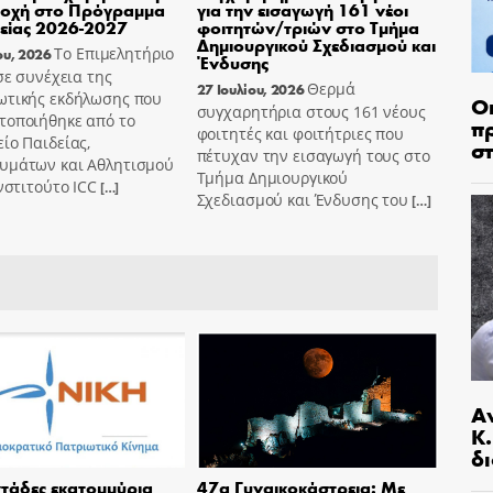
τοχή στο Πρόγραμμα
για την εισαγωγή 161 νέοι
είας 2026-2027
φοιτητών/τριών στο Τμήμα
Δημιουργικού Σχεδιασμού και
Το Επιμελητήριο
ου, 2026
Ένδυσης
 σε συνέχεια της
Θερμά
27 Ιουλίου, 2026
ωτικής εκδήλωσης που
Ο
συγχαρητήρια στους 161 νέους
τοποιήθηκε από το
π
φοιτητές και φοιτήτριες που
ίο Παιδείας,
σ
πέτυχαν την εισαγωγή τους στο
υμάτων και Αθλητισμού
Τμήμα Δημιουργικού
Ινστιτούτο ICC
[…]
Σχεδιασμού και Ένδυσης του
[…]
Α
Κ
δι
τάδες εκατομμύρια
47α Γυναικοκάστρεια: Με