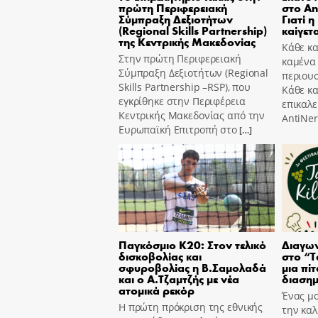
πρώτη Περιφερειακή
στο An
Σύμπραξη Δεξιοτήτων
Γιατί η
(Regional Skills Partnership)
καίγετα
της Κεντρικής Μακεδονίας
Κάθε κα
Στην πρώτη Περιφερειακή
καμένα
Σύμπραξη Δεξιοτήτων (Regional
περιουσ
Skills Partnership –RSP), που
Κάθε κ
εγκρίθηκε στην Περιφέρεια
επικαλε
Κεντρικής Μακεδονίας από την
AntiNer
Ευρωπαϊκή Επιτροπή στο
[…]
Παγκόσμιο Κ20: Στον τελικό
Διαγων
δισκοβολίας και
στο “T
σφυροβολίας η Β.Σαμολαδά
μια πίτ
και ο Α.Τζαμτζής με νέα
διασημ
ατομικά ρεκόρ
Ένας μο
Η πρώτη πρόκριση της εθνικής
την καλ