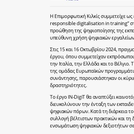
Η Επιμορφωτική Κιλκίς συμμετείχε ως ετ
responsible digitalisation in training
προώθηση της ψηφιοποίησης της εκπα
υπεύθυνη χρήση ψηφιακών εργαλείων
Στις 15 και 16 Οκτωβρίου 2024, πραγ
έργου, όπου συμμετείχαν εκπρόσωποι 
την Ιταλία, την Ελλάδα και το Βέλγιο
της ομάδας Ευρωπαϊκών προγραμμάτων 
συνάντησης, παρουσιάστηκαν οι κύριες
δραστηριότητες.
Το έργο IN-DigiT θα αναπτύξει καινοτ
διευκολύνουν την ένταξη των εκπαιδ
ψηφιακών πόρων. Κατά τη διάρκεια του
συλλογή βέλτιστων πρακτικών και τη 
ενσωμάτωση ψηφιακών δεξιοτήτων σε