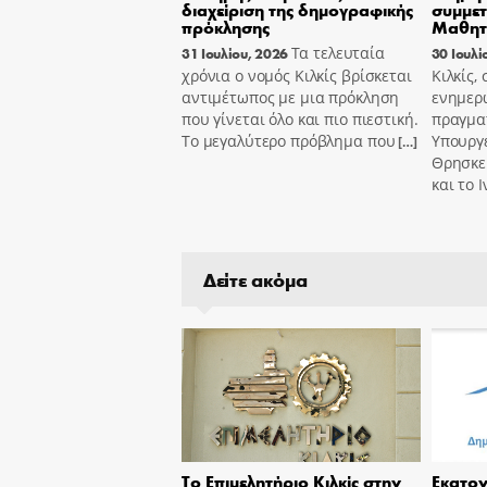
διαχείριση της δημογραφικής
συμμε
πρόκλησης
Μαθητ
Τα τελευταία
31 Ιουλίου, 2026
30 Ιουλί
χρόνια ο νομός Κιλκίς βρίσκεται
Κιλκίς,
αντιμέτωπος με μια πρόκληση
ενημερ
που γίνεται όλο και πιο πιεστική.
πραγμα
Το μεγαλύτερο πρόβλημα που
Υπουργε
[…]
Θρησκε
και το 
Δείτε ακόμα
Το Επιμελητήριο Κιλκίς στην
Εκατον