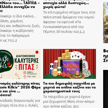
tiNero του… ΤΑΙΠΕΔ –
επιτυχία αλλά δυστυχώς…
 Ελλάδα συνεχίζει να
χωρίς φώτα!
ι;
Το επιτυχημένο στίγμα τους στα
λοκαίρι η ίδια εικόνα…
πολιτιστικά δρώμενα του νομού
 δάση, χαμένες
άφησαν τα εφετινά 47α
ίες και ανθρώπινες ζωές.
Γυναικοκάστρεια από την
αλοκαίρι η κυβέρνηση
Πέμπτη 30 Ιουλίου εώς
[…]
ίται το πρόγραμμα
o ως τη
[…]
Β
η
Σ
ισμός καλύτερης πίτας
Τα πιο δημοφιλή παιχνίδια με
aste Kilkis” 2026 Φέρε
χαρτιά σε online καζίνο και τα
α και γίνε …
χαρακτηριστικά τους
όπιτα!
Τα παιχνίδια με χαρτιά έχουν
ναδικός διαγωνισμός για
μια ξεχωριστή θέση στον κόσμο
ύτερη πίτα στο ν. Κιλκίς
των online καζίνο. Δεν