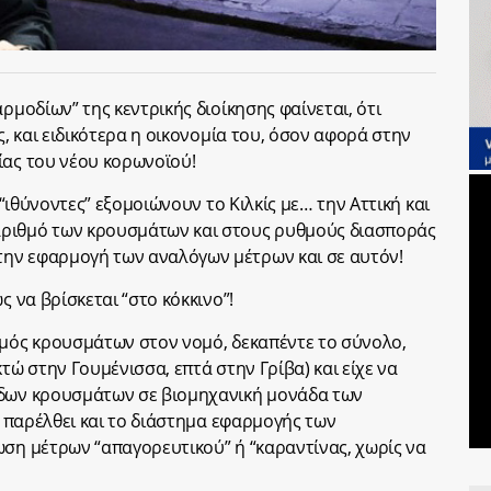
ρμοδίων” της κεντρικής διοίκησης φαίνεται, ότι
ς, και ειδικότερα η οικονομία του, όσον αφορά στην
ίας του νέου κορωνοϊού!
 “ιθύνοντες” εξομοιώνουν το Κιλκίς με… την Αττική και
αριθμό των κρουσμάτων και στους ρυθμούς διασποράς
ην εφαρμογή των αναλόγων μέτρων και σε αυτόν!
ς να βρίσκεται “στο κόκκινο”!
θμός κρουσμάτων στον νομό, δεκαπέντε το σύνολο,
τώ στην Γουμένισσα, επτά στην Γρίβα) και είχε να
άδων κρουσμάτων σε βιομηχανική μονάδα των
δη παρέλθει και το διάστημα εφαρμογής των
ωση μέτρων “απαγορευτικού” ή “καραντίνας, χωρίς να