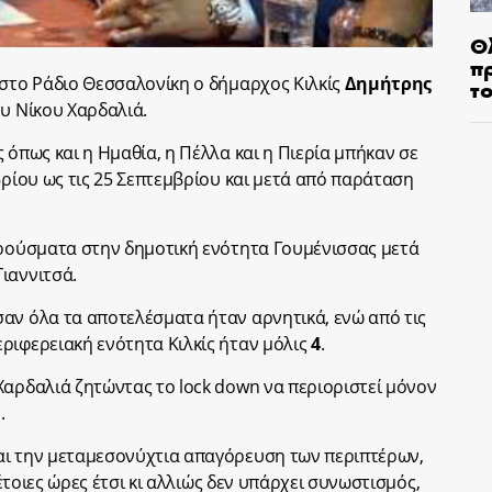
Θ
π
 στο Ράδιο Θεσσαλονίκη ο δήμαρχος Κιλκίς
Δημήτρης
τ
ου Νίκου Χαρδαλιά.
 όπως και η Ημαθία, η Πέλλα και η Πιερία μπήκαν σε
βρίου ως τις 25 Σεπτεμβρίου και μετά από παράταση
κρούσματα στην δημοτική ενότητα Γουμένισσας μετά
ιαννιτσά.
αν όλα τα αποτελέσματα ήταν αρνητικά, ενώ από τις
ριφερειακή ενότητα Κιλκίς ήταν μόλις
4
.
Χαρδαλιά ζητώντας το lock down να περιοριστεί μόνον
.
αι την μεταμεσονύχτια απαγόρευση των περιπτέρων,
τέτοιες ώρες έτσι κι αλλιώς δεν υπάρχει συνωστισμός,