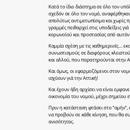
Κατά το ίδιο διάστημα σε όλο τον υπό
σχεδόν σε όλο τον νομό, αναφέρθηκα
απολύτως αντιμετωπίσιμα και χωρίς π
γραμμές πειθαρχεί στις υποδείξεις γι
κορωνοϊού και προστασίας από αυτόν
Καμμία σχέση με τις καθημερινές… εκ
συνωστισμούς σε διαφόρους κλειστού
και αλλού, που παρατηρούνται στην Α
Και όμως, οι εφαρμοζόμενοι στον νομό 
ισχὐουν γιά την Αττική!
Και έχουν ἠδη αρχίσει να είναι εμφανε
οικονομία του νομού, μέχρι σημείου ε
Πριν η κατάσταση φτάσει στο “αμήν”, 
να προβούν σε κάθε κίνηση, που θα συ
ανισότητας.