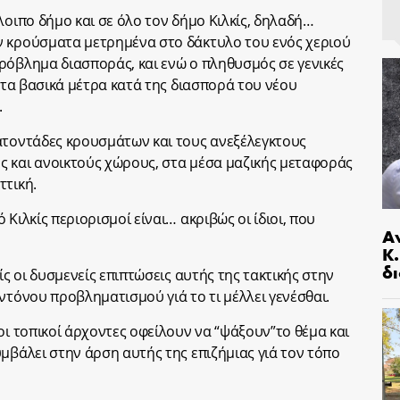
λοιπο δήμο και σε όλο τον δήμο Κιλκίς, δηλαδή…
ν κρούσματα μετρημένα στο δάκτυλο του ενός χεριού
ρόβλημα διασποράς, και ενώ ο πληθυσμός σε γενικές
ά τα βασικά μέτρα κατά της διασπορά του νέου
.
ατοντάδες κρουσμάτων και τους ανεξέλεγκτους
ς και ανοικτούς χώρους, στα μέσα μαζικής μεταφοράς
ττική.
Κιλκίς περιορισμοί είναι… ακριβώς οι ίδιοι, που
Α
Κ
δι
ίς οι δυσμενείς επιπτώσεις αυτής της τακτικής στην
ντόνου προβληματισμού γιά το τι μέλλει γενέσθαι.
οι τοπικοί άρχοντες οφείλουν να “ψάξουν”το θέμα και
μβάλει στην άρση αυτής της επιζήμιας γιά τον τόπο