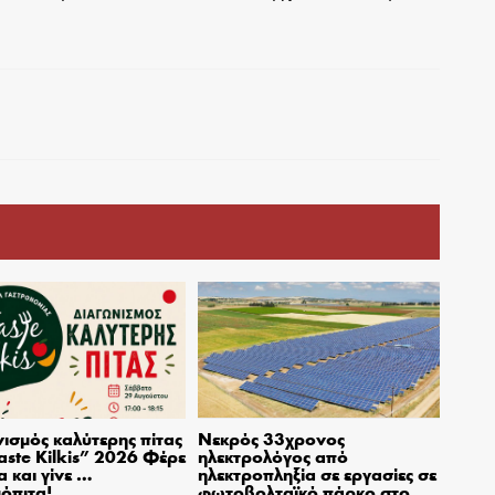
ισμός καλύτερης πίτας
Νεκρός 33χρονος
aste Kilkis” 2026 Φέρε
ηλεκτρολόγος από
α και γίνε …
ηλεκτροπληξία σε εργασίες σε
όπιτα!
φωτοβολταϊκό πάρκο στο