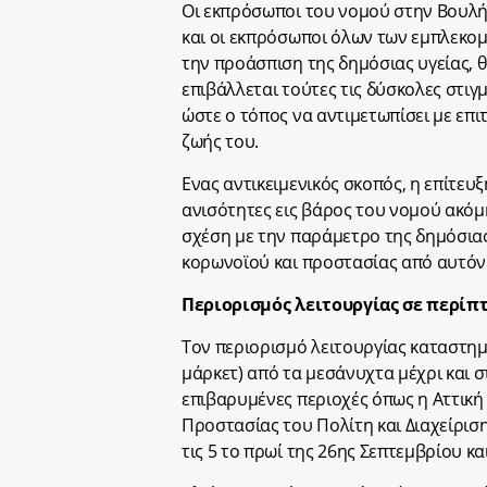
Οι εκπρόσωποι του νομού στην Βουλή
και οι εκπρόσωποι όλων των εμπλεκο
την προάσπιση της δημόσιας υγείας, θ
επιβάλλεται τούτες τις δύσκολες στιγμ
ώστε ο τόπος να αντιμετωπίσει με επιτ
ζωής του.
Ενας αντικειμενικός σκοπός, η επίτευ
ανισότητες εις βάρος του νομού ακόμ
σχέση με την παράμετρο της δημόσιας
κορωνοϊού και προστασίας από αυτόν
Περιορισμός λειτουργίας σε περίπτ
Τον περιορισμό λειτουργίας καταστημά
μάρκετ) από τα μεσάνυχτα μέχρι και σ
επιβαρυμένες περιοχές όπως η Αττικ
Προστασίας του Πολίτη και Διαχείριση
τις 5 το πρωί της 26ης Σεπτεμβρίου κα