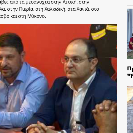
κάβες από τα μεσάνυχτα στην Αττική, στην
λα, στην Πιερία, στη Χαλκιδική, στα Χανιά, στο
έσβο και στη Μύκονο.
Π
π