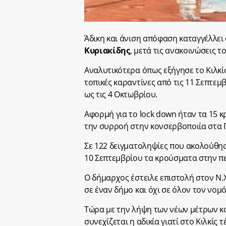
Άδικη και άνιση απόφαση καταγγέλλει
Κυριακίδης
, μετά τις ανακοινώσεις τ
Αναλυτικότερα όπως εξήγησε το Κιλκίς
τοπικές καραντίνες από τις 11 Σεπτεμ
ως τις 4 Οκτωβρίου.
Αφορμή για το lock down ήταν τα 15 
την συρροή στην κονσερβοποιία στα Γ
Σε 122 δειγματοληψίες που ακολούθησ
10 Σεπτεμβρίου τα κρούσματα στην πε
Ο δήμαρχος έστειλε επιστολή στον Ν.
σε έναν δήμο και όχι σε όλον τον νομό
Τώρα με την λήψη των νέων μέτρων κ
συνεχίζεται η αδικία γιατί στο Κιλκίς 