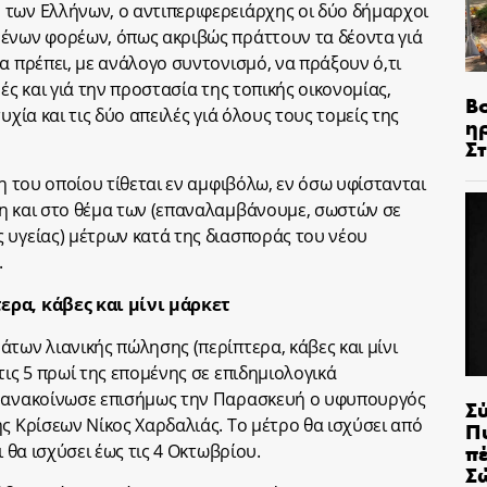
 των Ελλήνων, ο αντιπεριφερειάρχης οι δύο δήμαρχοι
μένων φορέων, όπως ακριβώς πράττουν τα δέοντα γιά
α πρέπει, με ανάλογο συντονισμό, να πράξουν ό,τι
ές και γιά την προστασία της τοπικής οικονομίας,
Β
υχία και τις δύο απειλές γιά όλους τους τομείς της
η
Σ
ξη του οποίου τίθεται εν αμφιβόλω, εν όσω υφίστανται
η και στο θέμα των (επαναλαμβάνουμε, σωστών σε
 υγείας) μέτρων κατά της διασποράς του νέου
.
ερα, κάβες και μίνι μάρκετ
των λιανικής πώλησης (περίπτερα, κάβες και μίνι
τις 5 πρωί της επομένης σε επιδημιολογικά
ή ανακοίνωσε επισήμως την Παρασκευή ο υφυπουργός
Σ
ς Κρίσεων Νίκος Χαρδαλιάς. Το μέτρο θα ισχύσει από
Π
π
ι θα ισχύσει έως τις 4 Οκτωβρίου.
Σ