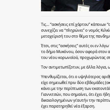
Τις… “ασκήσεις επί χάρτου” κάποιων “α
συνεχίζει να “πληρώνει” ο νομός Κιλκί
μεταχείρισή του στο θέμα της πανδημ
Έτσι, στις “ασκήσεις” αυτές οι εν λόγω
το δήμο Μυκόνου, όσον αφορά στον 
του νέου κορωνοϊοὐ, προχωρὠντας στ
Τον αντιμετωπίζοτυν, με άλλα λόγια, ω
Υπενθυμίζεται, ότι ο υψηλότερος αρι
είχε σημειωθεί πριν δύο εβδομάδες (οκ
κάνει με την περίπτωση των εκατοντ
Γιαννιτσών, που σημαίνει, ότι έχει ή
δικαιολογημένων γι’αυτήν την περίπτ
έχει παρατηρηθεί νέα έξαρση.