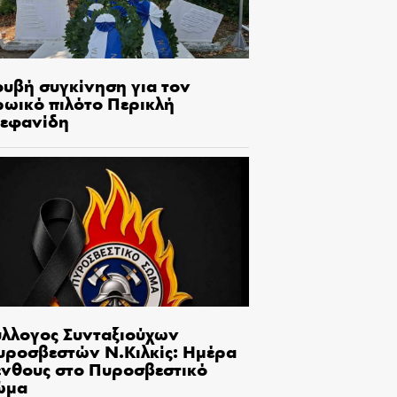
ουβή συγκίνηση για τον
ρωικό πιλότο Περικλή
τεφανίδη
ύλλογος Συνταξιούχων
υροσβεστών Ν.Κιλκίς: Ημέρα
ένθους στο Πυροσβεστικό
ώμα