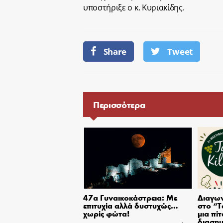
υποστήριξε ο κ. Κυριακίδης.
Share
Tweet
Περισσότερα
47α Γυναικοκάστρεια: Με
Διαγων
επιτυχία αλλά δυστυχώς…
στο “T
χωρίς φώτα!
μια πίτ
διασημ