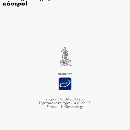
κάστρο!
2ο χλμ Κιλκίς Μεταλλικού
Τηλεφωνικό κέντρο: 23410 22 900
E-mail:
kilkis@maxitis.gr