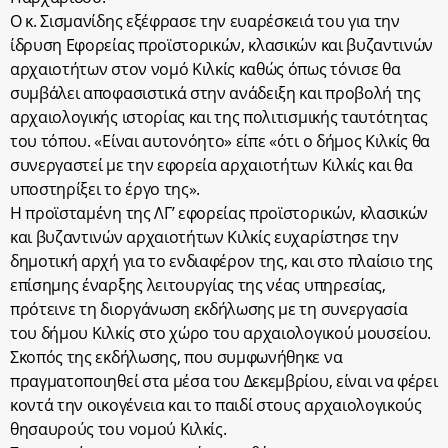
Ο κ. Σισμανίδης εξέφρασε την ευαρέσκειά του για την
ίδρυση Εφορείας προϊστορικών, κλασικών και βυζαντινών
αρχαιοτήτων στον νομό Κιλκίς καθώς όπως τόνισε θα
συμβάλει αποφασιστικά στην ανάδειξη και προβολή της
αρχαιολογικής ιστορίας και της πολιτισμικής ταυτότητας
του τόπου. «Είναι αυτονόητο» είπε «ότι ο δήμος Κιλκίς θα
συνεργαστεί με την εφορεία αρχαιοτήτων Κιλκίς και θα
υποστηρίξει το έργο της».
Η προϊσταμένη της ΛΓ’ εφορείας προϊστορικών, κλασικών
και βυζαντινών αρχαιοτήτων Κιλκίς ευχαρίστησε την
δημοτική αρχή για το ενδιαφέρον της, και στο πλαίσιο της
επίσημης έναρξης λειτουργίας της νέας υπηρεσίας,
πρότεινε τη διοργάνωση εκδήλωσης με τη συνεργασία
του δήμου Κιλκίς στο χώρο του αρχαιολογικού μουσείου.
Σκοπός της εκδήλωσης, που συμφωνήθηκε να
πραγματοποιηθεί στα μέσα του Δεκεμβρίου, είναι να φέρει
κοντά την οικογένεια και το παιδί στους αρχαιολογικούς
θησαυρούς του νομού Κιλκίς.