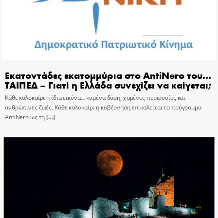
Εκατοντάδες εκατομμύρια στο AntiNero του…
ΤΑΙΠΕΔ – Γιατί η Ελλάδα συνεχίζει να καίγεται;
Κάθε καλοκαίρι η ίδια εικόνα… καμένα δάση, χαμένες περιουσίες και
ανθρώπινες ζωές. Κάθε καλοκαίρι η κυβέρνηση επικαλείται το πρόγραμμα
AntiNero ως τη
[…]