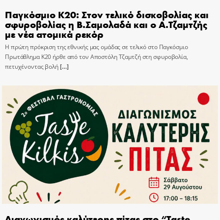
Παγκόσμιο Κ20: Στον τελικό δισκοβολίας και
σφυροβολίας η Β.Σαμολαδά και ο Α.Τζαμτζής
με νέα ατομικά ρεκόρ
Η πρώτη πρόκριση της εθνικής μας ομάδας σε τελικό στο Παγκόσμιο
Πρωτάθλημα Κ20 ήρθε από τον Αποστόλη Τζαμτζή στη σφυροβολία,
πετυχένοντας βολή
[…]
Διαγωνισμός καλύτερης πίτας στο “Taste