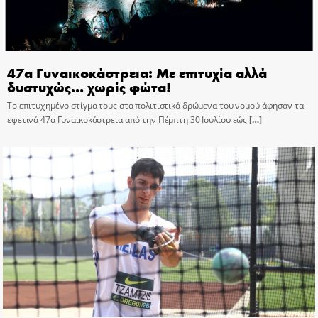
47α Γυναικοκάστρεια: Με επιτυχία αλλά
δυστυχώς… χωρίς φώτα!
Το επιτυχημένο στίγμα τους στα πολιτιστικά δρώμενα του νομού άφησαν τα
εφετινά 47α Γυναικοκάστρεια από την Πέμπτη 30 Ιουλίου εώς
[…]