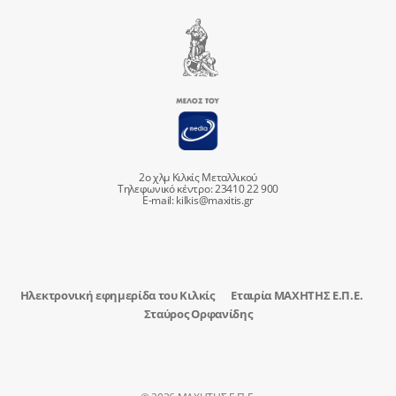
2ο χλμ Κιλκίς Μεταλλικού
Τηλεφωνικό κέντρο: 23410 22 900
E-mail:
kilkis@maxitis.gr
Ηλεκτρονική εφημερίδα του Κιλκίς
Εταιρία ΜΑΧΗΤΗΣ Ε.Π.Ε.
Σταύρος Ορφανίδης