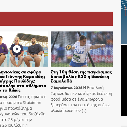
ηνιονίκες σε σφύρα
Στη 10η θέση της παγκόσμιας
σκο Γιάννης Κορακίδης
δισκοβολίας Κ20 η Βασιλική
μήτρης Παυλίδης:
Σαμολαδά
όπολη» στα αθλήματα
Η Βασιλική
7 Αυγούστου, 2026
 το Κιλκίς
Σαμόλαδα δεν κατάφερε δεύτερη
Για τις πρωτιές
στου, 2026
φορά μέσα σε ένα 24ωρο να
ο πρόσφατο Stoiximan
ξεπεράσει τον εαυτό της κι έτσι
ήνιο πρωτάθλημα
ολοκλήρωσε τον
[…]
/γυναικών που διεξήχθη
ατο 25 μέχρι την
 26 Ιουλίου
[…]