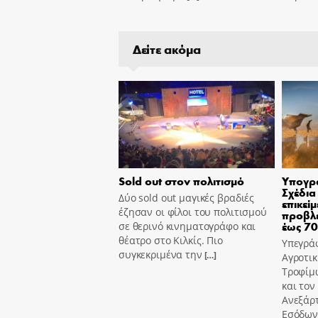
Δείτε ακόμα
Sold out στον πολιτισμό
Υπογρά
Σχέδια
Δύο sold out μαγικές βραδιές
επικεί
έζησαν οι φίλοι του πολιτισμού
προβλέ
έως 7
σε θερινό κινηματογράφο και
θέατρο στο Κιλκίς. Πιο
Υπεγρά
συγκεκριμένα την
[…]
Αγροτικ
Τροφίμ
και τον
Ανεξάρ
Εσόδων,