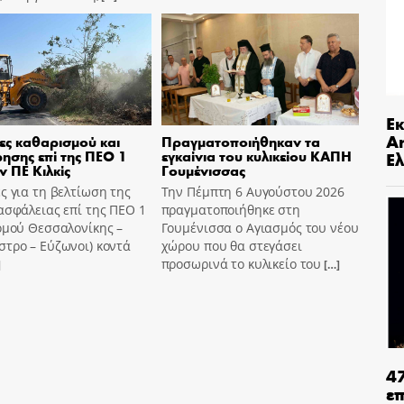
Ε
An
ες καθαρισμού και
Πραγματοποιήθηκαν τα
ησης επί της ΠΕΟ 1
εγκαίνια του κυλικείου ΚΑΠΗ
Ελ
ν ΠΕ Κιλκίς
Γουμένισσας
ς για τη βελτίωση της
Την Πέμπτη 6 Αυγούστου 2026
ασφάλειας επί της ΠΕΟ 1
πραγματοποιήθηκε στη
ομού Θεσσαλονίκης –
Γουμένισσα ο Αγιασμός του νέου
τρο – Εύζωνοι) κοντά
χώρου που θα στεγάσει
προσωρινά το κυλικείο του
]
[…]
4
ε