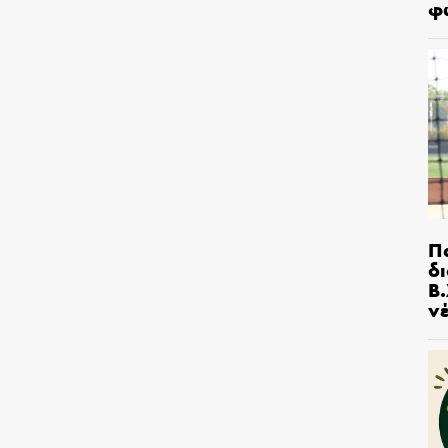
φ
Π
δ
Β.
ν