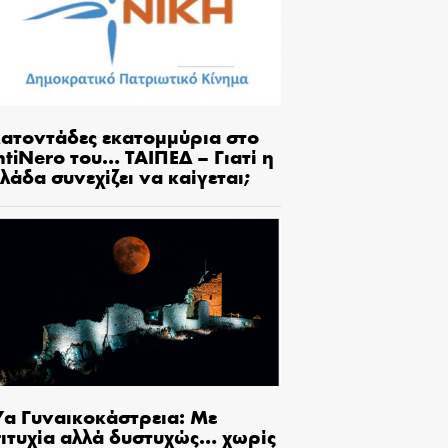
κατοντάδες εκατομμύρια στο
tiNero του… ΤΑΙΠΕΔ – Γιατί η
λάδα συνεχίζει να καίγεται;
7α Γυναικοκάστρεια: Με
πιτυχία αλλά δυστυχώς… χωρίς