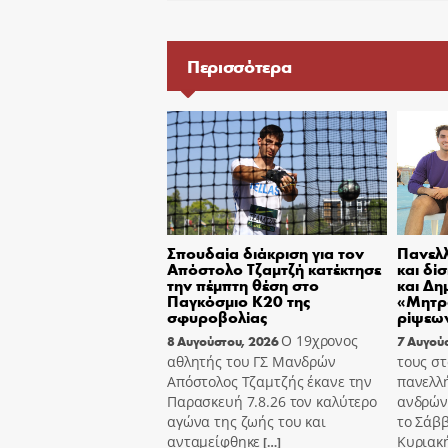
Περισσότερα
Σπουδαία διάκριση για τον
Πανελλ
Απόστολο Τζαμτζή κατέκτησε
και δί
την πέμπτη θέση στο
και Δη
Παγκόσμιο Κ20 της
«Μητρ
σφυροβολίας
ρίψεων
Ο 19χρονος
8 Αυγούστου, 2026
7 Αυγού
αθλητής του ΓΣ Μανδρών
τους στ
Απόστολος Τζαμτζής έκανε την
πανελλ
Παρασκευή 7.8.26 τον καλύτερο
ανδρών
αγώνα της ζωής του και
το Σάββ
ανταμείφθηκε
Κυριακή
[…]