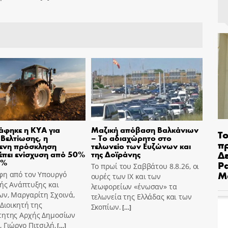
φηκε η ΚΥΑ για
Μαζική απόβαση Βαλκάνιων
Το
 Βελτίωσης, η
– Το αδιαχώρητο στο
π
μενη πρόσκληση
τελωνείο των Ευζώνων και
Δε
πει ενίσχυση από 50%
της Δοϊράνης
0%
Pa
Το πρωί του Σαββάτου 8.8.26, οι
Μ
φη από τον Υπουργό
ουρές των ΙΧ και των
ής Ανάπτυξης και
λεωφορείων «ένωσαν» τα
ων, Μαργαρίτη Σχοινά,
τελωνεία της Ελλάδας και των
 Διοικητή της
Σκοπίων.
[…]
τητης Αρχής Δημοσίων
 Γιώργο Πιτσιλή,
[…]