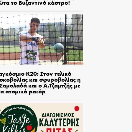
ώτα το Βυζαντινό κάστρο!
αγκόσμιο Κ20: Στον τελικό
ισκοβολίας και σφυροβολίας η
Σαμολαδά και ο Α.Τζαμτζής με
έα ατομικά ρεκόρ