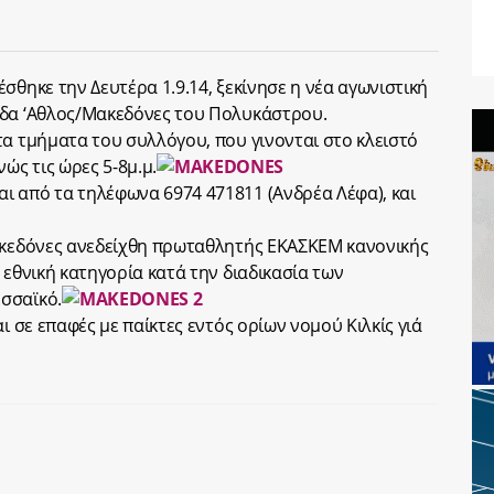
σθηκε την Δευτέρα 1.9.14, ξεκίνησε η νέα αγωνιστική
άδα ‘Αθλος/Μακεδόνες του Πολυκάστρου.
τα τμήματα του συλλόγου, που γινονται στο κλειστό
ς τις ώρες 5-8μ.μ.
 από τα τηλέφωνα 6974 471811 (Ανδρέα Λέφα), και
Μακεδόνες ανεδείχθη πρωταθλητής ΕΚΑΣΚΕΜ κανονικής
 εθνική κατηγορία κατά την διαδικασία των
σσαϊκό.
ι σε επαφές με παίκτες εντός ορίων νομού Κιλκίς γιά