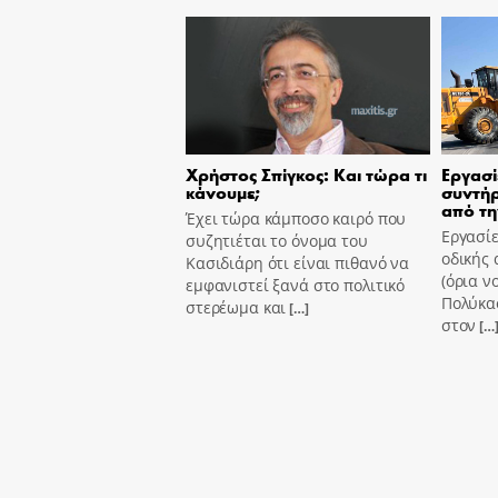
Χρήστος Σπίγκος: Και τώρα τι
Εργασί
κάνουμε;
συντήρ
από τη
Έχει τώρα κάμποσο καιρό που
Εργασίε
συζητιέται το όνομα του
οδικής 
Κασιδιάρη ότι είναι πιθανό να
(όρια ν
εμφανιστεί ξανά στο πολιτικό
Πολύκασ
στερέωμα και
[…]
στον
[…