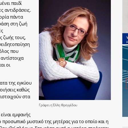
μένει παιδί
ες αντιδράσεις.
φορία πάντα
 φάση στη ζωή
ές
ς ζωής τους,
υνειδητοποίηση
ρόλος που
 αντίστοιχα
αι οι
ατα της εγκύου
ποιήσεις καθώς
τιστοιχούν στα
Γράφει η Έλλη Φρεγγίδου
 είναι εμφανής
ό προσωπικό μυστικό της μητέρας για το οποίο και η