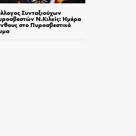
ύλλογος Συνταξιούχων
υροσβεστών Ν.Κιλκίς: Ημέρα
ένθους στο Πυροσβεστικό
ώμα