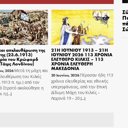
Σ
Π
π
Σ
αι απελευθέρωση της
21Η ΙΟΥΝΙΟΥ 1913 – 21Η
ης (23.6.1913)
ΙΟΥΝΙΟΥ 2026 113 ΧΡΟΝΙΑ
ρία του Κρώφορδ
ΕΛΕΥΘΕΡΟ ΚΙΛΚΙΣ – 113
(Τάιμς Λονδίνου)
ΧΡΟΝΙΑ ΕΛΕΥΘΕΡΗ
ΜΑΚΕΔΟΝΙΑ
Μετά τη μάχη και
ου, 2026
Πέρασαν ήδη 113
20 Ιουνίου, 2026
λευθέρωση του Κιλκίς
χρόνια ελευθερίας και εθνικής
6.1913 π. ημ.) από τον
υπερηφάνειας, από την Επική
ό Στρατό ακολούθησε η
Δίδυμη Μάχη του Κιλκίς –
ι η
[…]
Λαχανά 19 – 20
[…]