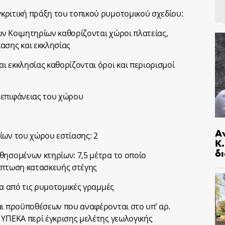
κριτική πράξη του τοπικού ρυμοτομικού σχεδίου:
ν Κοιμητηρίων καθορίζονται χώροι πλατείας,
ασης και εκκλησίας
ι εκκλησίας καθορίζονται όροι και περιορισμοί
 επιφάνειας του χώρου
Α
ίων του χώρου εστίασης: 2
Κ
δι
θησομένων κτηρίων: 7,5 μέτρα το οποίο
ρίπτωση κατασκευής στέγης
ρα από τις ρυμοτομικές γραμμές
αι προϋποθέσεων που αναφέρονται στο υπ’ αρ.
 ΥΠΕΚΑ περί έγκρισης μελέτης γεωλογικής