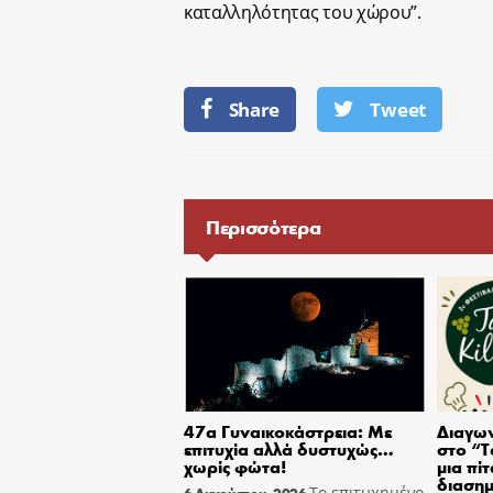
καταλληλότητας του χώρου”.
Share
Tweet
Περισσότερα
47α Γυναικοκάστρεια: Με
Διαγων
επιτυχία αλλά δυστυχώς…
στο “T
χωρίς φώτα!
μια πίτ
διασημ
Το επιτυχημένο