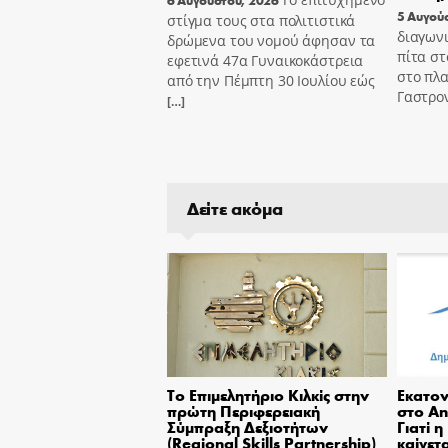
6 Αυγούστου, 2026
5 Αυγού
στίγμα τους στα πολιτιστικά
διαγωνι
δρώμενα του νομού άφησαν τα
πίτα στ
εφετινά 47α Γυναικοκάστρεια
στο πλα
από την Πέμπτη 30 Ιουλίου εώς
Γαστρον
[…]
Δείτε ακόμα
Το Επιμελητήριο Κιλκίς στην
Εκατον
πρώτη Περιφερειακή
στο An
Σύμπραξη Δεξιοτήτων
Γιατί η
(Regional Skills Partnership)
καίγετα