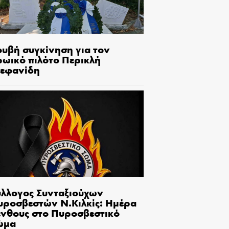
ουβή συγκίνηση για τον
ρωικό πιλότο Περικλή
τεφανίδη
ύλλογος Συνταξιούχων
υροσβεστών Ν.Κιλκίς: Ημέρα
ένθους στο Πυροσβεστικό
ώμα