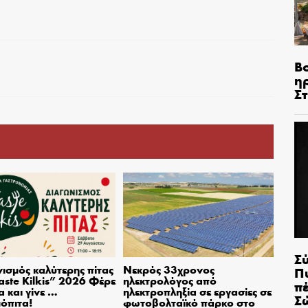
Β
η
Σ
Σ
ισμός καλύτερης πίτας
Νεκρός 33χρονος
Π
aste Kilkis” 2026 Φέρε
ηλεκτρολόγος από
π
α και γίνε …
ηλεκτροπληξία σε εργασίες σε
Σ
όπιτα!
φωτοβολταϊκό πάρκο στο