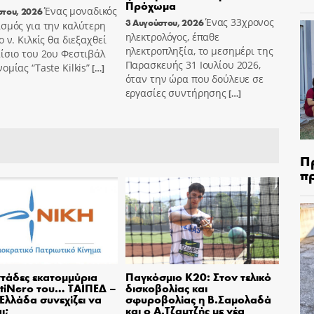
Πρόχωμα
Ένας μοναδικός
στου, 2026
Ένας 33χρονος
3 Αυγούστου, 2026
σμός για την καλύτερη
ηλεκτρολόγος, έπαθε
ο ν. Κιλκίς θα διεξαχθεί
ηλεκτροπληξία, το μεσημέρι της
ίσιο του 2ου Φεστιβάλ
Παρασκευής 31 Ιουλίου 2026,
ομίας “Taste Kilkis”
[…]
όταν την ώρα που δούλευε σε
εργασίες συντήρησης
[…]
Π
π
τάδες εκατομμύρια
Παγκόσμιο Κ20: Στον τελικό
tiNero του… ΤΑΙΠΕΔ –
δισκοβολίας και
 Ελλάδα συνεχίζει να
σφυροβολίας η Β.Σαμολαδά
ι;
και ο Α.Τζαμτζής με νέα