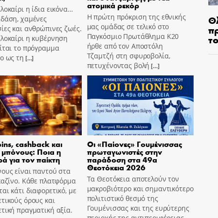
ατομικά ρεκόρ
λοκαίρι η ίδια εικόνα…
Η πρώτη πρόκριση της εθνικής
Θ
 δάση, χαμένες
μας ομάδας σε τελικό στο
π
ίες και ανθρώπινες ζωές.
Παγκόσμιο Πρωτάθλημα Κ20
τ
αλοκαίρι η κυβέρνηση
ήρθε από τον Αποστόλη
ίται το πρόγραμμα
Τζαμτζή στη σφυροβολία,
o ως τη
[…]
πετυχένοντας βολή
[…]
pins, cashback και
Οι «Παίονες» Γουμένισσας
 μπόνους: Ποια η
πρωταγωνιστές στην
ά για τον παίκτη
παράδοση στα 49α
Θεοτόκεια 2026
ους είναι παντού στα
Τα Θεοτόκεια αποτελούν τον
καζίνο. Κάθε πλατφόρμα
μακροβιότερο και σημαντικότερο
αι κάτι διαφορετικό, με
πολιτιστικό θεσμό της
τικούς όρους και
Γουμένισσας και της ευρύτερης
τική πραγματική αξία.
περιοχής της αντιπεριφέρειας