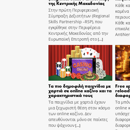
της Κεντρικής Μακεδονίας
Κάθε κα
Στην πρώτη Περιφερειακή
καμένα
Σύμπραξη Δεξιοτήτων (Regional
περιουσ
Skills Partnership –RSP), που
Κάθε κ
εγκρίθηκε στην Περιφέρεια
επικαλε
Κεντρικής Μακεδονίας από την
AntiNer
Ευρωπαϊκή Επιτροπή στο
[…]
Τα πιο δημοφιλή παιχνίδια με
Free s
χαρτιά σε online καζίνο και τα
reload
χαρακτηριστικά τους
διαφορ
Τα παιχνίδια με χαρτιά έχουν
Τα μπόν
μια ξεχωριστή θέση στον κόσμο
online 
των online καζίνο. Δεν
υπόσχετ
απευθύνονται μόνο σε παίκτες
διαφορε
που ψάχνουν
διαφορε
[…]