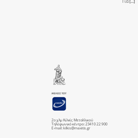
Για
[…]
2ο χλμ Κιλκίς Μεταλλικού
Τηλεφωνικό κέντρο: 23410 22 900
E-mail:
kilkis@maxitis.gr