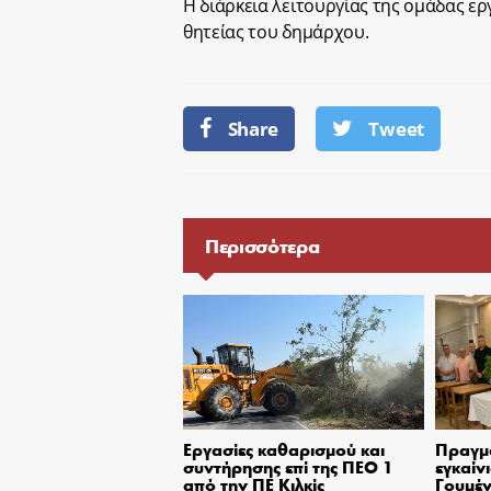
Η διάρκεια λειτουργίας της ομάδας εργ
θητείας του δημάρχου.
Share
Tweet
Περισσότερα
Εργασίες καθαρισμού και
Πραγμ
συντήρησης επί της ΠΕΟ 1
εγκαίν
από την ΠΕ Κιλκίς
Γουμέν