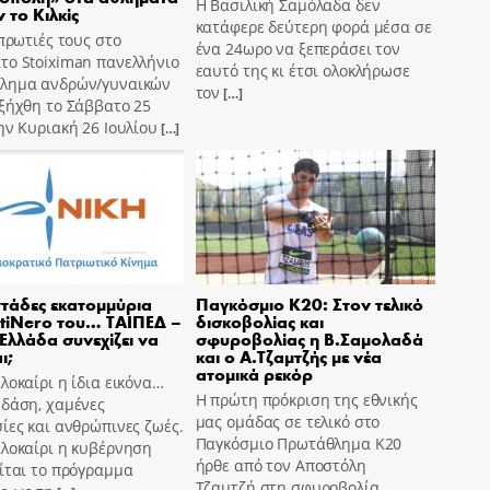
Η Βασιλική Σαμόλαδα δεν
 το Κιλκίς
κατάφερε δεύτερη φορά μέσα σε
 πρωτιές τους στο
ένα 24ωρο να ξεπεράσει τον
το Stoiximan πανελλήνιο
εαυτό της κι έτσι ολοκλήρωσε
λημα ανδρών/γυναικών
τον
[…]
ξήχθη το Σάββατο 25
ην Κυριακή 26 Ιουλίου
[…]
τάδες εκατομμύρια
Παγκόσμιο Κ20: Στον τελικό
tiNero του… ΤΑΙΠΕΔ –
δισκοβολίας και
 Ελλάδα συνεχίζει να
σφυροβολίας η Β.Σαμολαδά
ι;
και ο Α.Τζαμτζής με νέα
ατομικά ρεκόρ
λοκαίρι η ίδια εικόνα…
Η πρώτη πρόκριση της εθνικής
 δάση, χαμένες
μας ομάδας σε τελικό στο
ίες και ανθρώπινες ζωές.
Παγκόσμιο Πρωτάθλημα Κ20
αλοκαίρι η κυβέρνηση
ήρθε από τον Αποστόλη
ίται το πρόγραμμα
Τζαμτζή στη σφυροβολία,