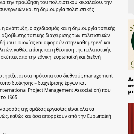
ια την προώθηση του πολιτιστικού κεφαλαίου, την
συνεργειών και τη δημιουργία πολιτιστικής
ι η ανάπτυξη, ο σχεδιασμός και η δημιουργία τοπικής
ι αξιοβίωτης τοπικής διαχείρισης των πολιτιστικών
 δήμου Παιονίας και αφορούν στην καθημερινή και
ιτών, καθώς επίσης και η θέσπιση της πολιτιστικής
οκύπτει από την εθνική, ευρωπαϊκή και διεθνή
α στηρίζεται στα πρότυπα του διεθνούς management
Δ
υπο διοίκησης – διαχείρισης έργων και
στ
μι
nternational Project Management Association) που
 το 1965.
αναφοράς της ομάδας εργασίας είναι όλα τα
θνώς, καθώς και όσα απορρέουν από την Ευρωπαϊκή