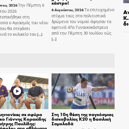
κάστρο!
Την Πέμπτη 6
στου, 2026
Το επιτυχημένο
6 Αυγούστου, 2026
Α
του 2026
στίγμα τους στα πολιτιστικά
Κ
τοποιήθηκε στη
δρώμενα του νομού άφησαν τα
δι
σσα ο Αγιασμός του νέου
εφετινά 47α Γυναικοκάστρεια
που θα στεγάσει
από την Πέμπτη 30 Ιουλίου εώς
νά το κυλικείο του
[…]
[…]
ηνιονίκες σε σφύρα
Στη 10η θέση της παγκόσμιας
σκο Γιάννης Κορακίδης
δισκοβολίας Κ20 η Βασιλική
μήτρης Παυλίδης:
Σαμολαδά
όπολη» στα αθλήματα