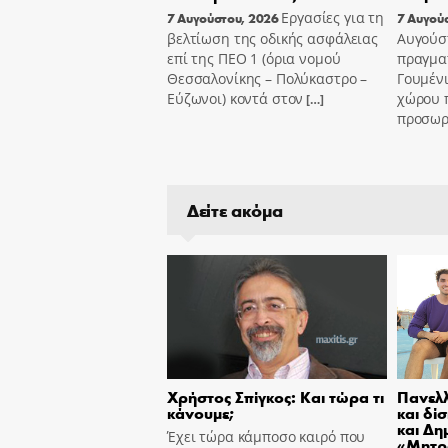
Εργασίες για τη
7 Αυγούστου, 2026
7 Αυγού
βελτίωση της οδικής ασφάλειας
Αυγούσ
επί της ΠΕΟ 1 (όρια νομού
πραγμα
Θεσσαλονίκης – Πολύκαστρο –
Γουμένι
Εύζωνοι) κοντά στον
χώρου 
[…]
προσωρι
Δείτε ακόμα
Χρήστος Σπίγκος: Και τώρα τι
Πανελλ
κάνουμε;
και δί
και Δη
Έχει τώρα κάμποσο καιρό που
«Μητρ