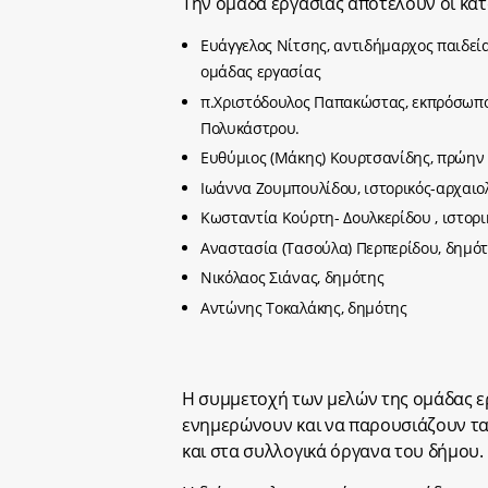
Την ομάδα εργασίας αποτελούν οι κάτ
Ευάγγελος Νίτσης, αντιδήμαρχος παιδεία
ομάδας εργασίας
π.Χριστόδουλος Παπακώστας, εκπρόσωπο
Πολυκάστρου.
Ευθύμιος (Μάκης) Κουρτσανίδης, πρώη
Ιωάννα Ζουμπουλίδου, ιστορικός-αρχαιο
Κωσταντία Κούρτη- Δουλκερίδου , ιστορι
Αναστασία (Τασούλα) Περπερίδου, δημό
Νικόλαος Σιάνας, δημότης
Αντώνης Τοκαλάκης, δημότης
Η συμμετοχή των μελών της ομάδας εργ
ενημερώνουν και να παρουσιάζουν τα
και στα συλλογικά όργανα του δήμου.