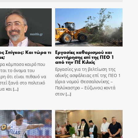
ς Σπίγκος: Και τώρα τι
Εργασίες καθαρισμού και
ε;
συντήρησης επί της ΠΕΟ 1
από την ΠΕ Κιλκίς
ώρα κάμποσο καιρό που
Εργασίες για τη βελτίωση της
ται το όνομα του
οδικής ασφάλειας επί της ΠΕΟ 1
ρη ότι είναι πιθανό να
(όρια νομού Θεσσαλονίκης –
τεί ξανά στο πολιτικό
Πολύκαστρο – Εύζωνοι) κοντά
μα και
[…]
στον
[…]