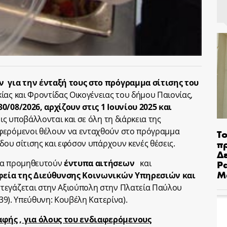
για την ένταξή τους στο πρόγραμμα σίτισης του
ίας και Φροντίδας Οικογένειας του δήμου Παιονίας,
0/08/2026, αρχίζουν στις 1 Ιουνίου 2025 και
ις υποβάλλονται και σε όλη τη διάρκεια της
φερόμενοι θέλουν να ενταχθούν στο πρόγραμμα
Το
π
όδου σίτισης και εφόσον υπάρχουν κενές θέσεις.
Δε
Pa
 να προμηθευτούν
έντυπα αιτήσεων
και
Μ
φεία της Διεύθυνσης Κοινωνικών Υπηρεσιών και
τεγάζεται στην Αξιούπολη στην Πλατεία Παύλου
9). Υπεύθυνη: Κουβέλη Κατερίνα).
φής , για όλους του ενδιαφερόμενους