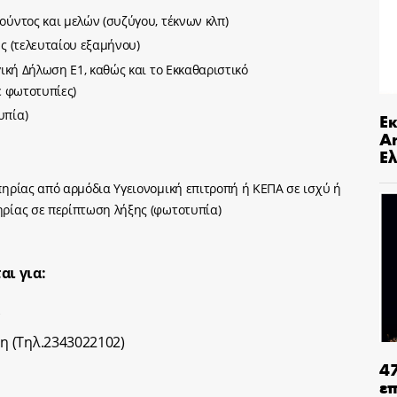
ύντος και μελών (συζύγου, τέκνων κλπ)
ς (τελευταίου εξαμήνου)
ική Δήλωση Ε1, καθώς και το Εκκαθαριστικό
ε φωτοτυπίες)
υπία)
Ε
An
Ελ
ηρίας από αρμόδια Υγειονομική επιτροπή ή ΚΕΠΑ σε ισχύ ή
ρίας σε περίπτωση λήξης (φωτοτυπία)
αι για:
Υ
η (Τηλ.2343022102)
4
ε