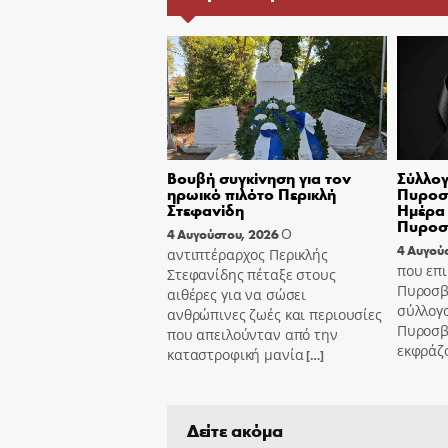
Βουβή συγκίνηση για τον
Σύλλογ
ηρωικό πιλότο Περικλή
Πυροσβ
Στεφανίδη
Ημέρα 
Πυροσ
Ο
4 Αυγούστου, 2026
4 Αυγού
αντιπτέραρχος Περικλής
που επι
Στεφανίδης πέταξε στους
Πυροσβ
αιθέρες για να σώσει
σύλλογ
ανθρώπινες ζωές και περιουσίες
Πυροσβ
που απειλούνταν από την
εκφράζ
καταστροφική μανία
[…]
Δείτε ακόμα