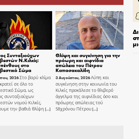
Δ
στ
μι
ος Συνταξιούχων
Θλίψη και συγκίνηση για την
εστών Ν.Κιλκίς:
πρόωρη και αιφνίδια
πένθους στο
απώλεια του Πέτρου
βεστικό Σώμα
Καπασακαλίδη
Στο βαρύ κλίμα
Λύπη και
στου, 2026
3 Αυγούστου, 2026
κρατεί σε όλο το
συγκίνηση στην κοινωνία του
εστικό Σώμα, ως
Κιλκίς προκάλεσε το θλιβερό
ος συνταξιούχων
άγγελμα της αιφνίδιας όσο και
εστών νομού Κιλκίς,
πρόωρης απώλειας τού
ουμε την βαθιά θλίψη
58χρόνου Πέτρου
[…]
[…]