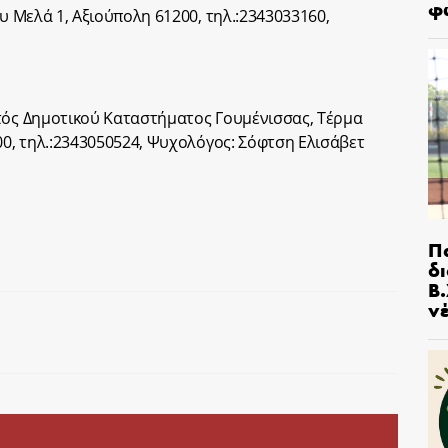
φ
 Μελά 1, Αξιούπολη 61200, τηλ.:2343033160,
)
ντός Δημοτικού Καταστήματος Γουμένισσας, Τέρμα
0, τηλ.:2343050524, Ψυχολόγος: Σόφτση Ελισάβετ
Π
δ
Β.
ν