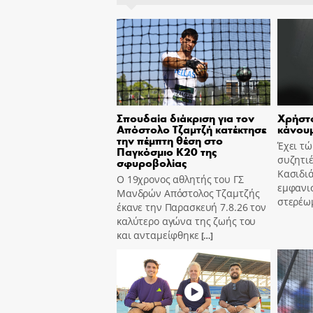
Σπουδαία διάκριση για τον
Χρήστο
Απόστολο Τζαμτζή κατέκτησε
κάνουμ
την πέμπτη θέση στο
Έχει τ
Παγκόσμιο Κ20 της
συζητιέ
σφυροβολίας
Κασιδιά
Ο 19χρονος αθλητής του ΓΣ
εμφανισ
Μανδρών Απόστολος Τζαμτζής
στερέω
έκανε την Παρασκευή 7.8.26 τον
καλύτερο αγώνα της ζωής του
και ανταμείφθηκε
[…]