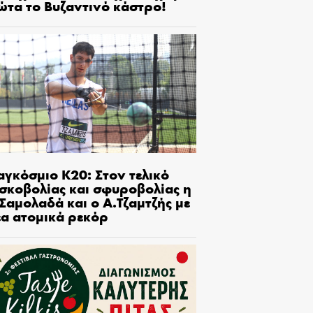
ώτα το Βυζαντινό κάστρο!
αγκόσμιο Κ20: Στον τελικό
ισκοβολίας και σφυροβολίας η
Σαμολαδά και ο Α.Τζαμτζής με
έα ατομικά ρεκόρ