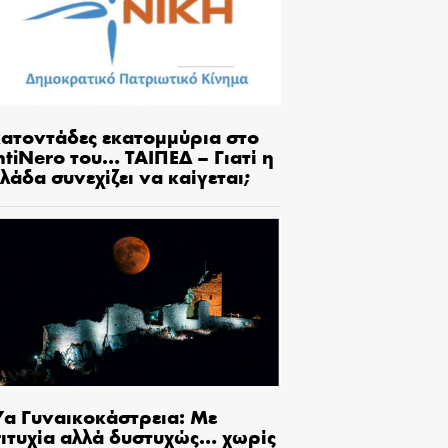
κατοντάδες εκατομμύρια στο
tiNero του… ΤΑΙΠΕΔ – Γιατί η
λάδα συνεχίζει να καίγεται;
7α Γυναικοκάστρεια: Με
πιτυχία αλλά δυστυχώς… χωρίς