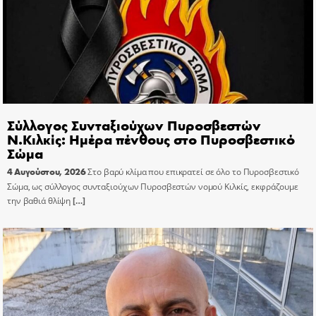
Σύλλογος Συνταξιούχων Πυροσβεστών
Ν.Κιλκίς: Ημέρα πένθους στο Πυροσβεστικό
Σώμα
4 Αυγούστου, 2026
Στο βαρύ κλίμα που επικρατεί σε όλο το Πυροσβεστικό
Σώμα, ως σύλλογος συνταξιούχων Πυροσβεστών νομού Κιλκίς, εκφράζουμε
την βαθιά θλίψη
[…]