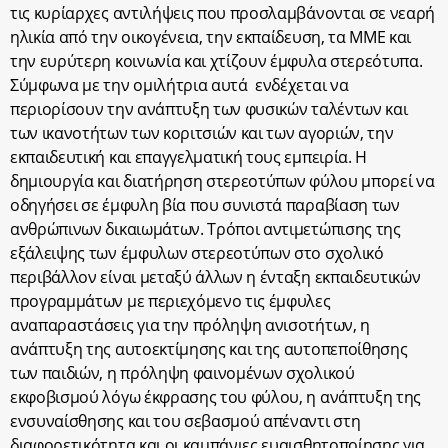
τις κυρίαρχες αντιλήψεις που προσλαμβάνονται σε νεαρή
ηλικία από την οικογένεια, την εκπαίδευση, τα ΜΜΕ και
την ευρύτερη κοινωνία και χτίζουν έμφυλα στερεότυπα.
Σύμφωνα με την ομιλήτρια αυτά ενδέχεται να
περιορίσουν την ανάπτυξη των φυσικών ταλέντων και
των ικανοτήτων των κοριτσιών και των αγοριών, την
εκπαιδευτική και επαγγελματική τους εμπειρία. Η
δημιουργία και διατήρηση στερεοτύπων φύλου μπορεί να
οδηγήσει σε έμφυλη βία που συνιστά παραβίαση των
ανθρώπινων δικαιωμάτων. Τρόποι αντιμετώπισης της
εξάλειψης των έμφυλων στερεοτύπων στο σχολικό
περιβάλλον είναι μεταξύ άλλων η ένταξη εκπαιδευτικών
προγραμμάτων με περιεχόμενο τις έμφυλες
αναπαραστάσεις για την πρόληψη ανισοτήτων, η
ανάπτυξη της αυτοεκτίμησης και της αυτοπεποίθησης
των παιδιών, η πρόληψη φαινομένων σχολικού
εκφοβισμού λόγω έκφρασης του φύλου, η ανάπτυξη της
ενσυναίσθησης και του σεβασμού απέναντι στη
διαφορετικότητα και οι καμπάνιες ευαισθητοποίησης για