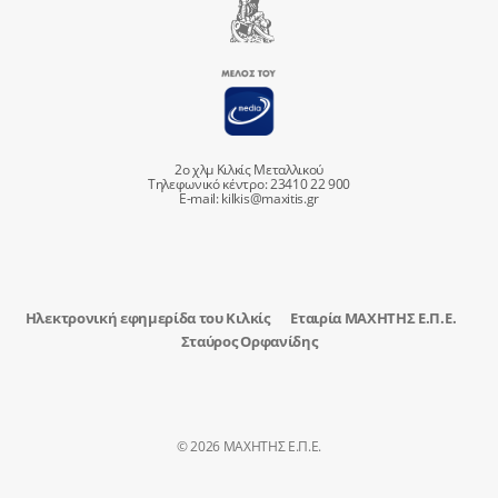
2ο χλμ Κιλκίς Μεταλλικού
Τηλεφωνικό κέντρο: 23410 22 900
E-mail:
kilkis@maxitis.gr
Ηλεκτρονική εφημερίδα του Κιλκίς
Εταιρία ΜΑΧΗΤΗΣ Ε.Π.Ε.
Σταύρος Ορφανίδης
© 2026 ΜΑΧΗΤΗΣ Ε.Π.Ε.