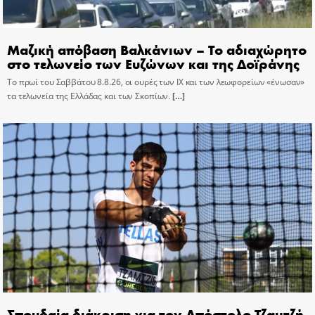
Μαζική απόβαση Βαλκάνιων – Το αδιαχώρητο
στο τελωνείο των Ευζώνων και της Δοϊράνης
Το πρωί του Σαββάτου 8.8.26, οι ουρές των ΙΧ και των λεωφορείων «ένωσαν»
τα τελωνεία της Ελλάδας και των Σκοπίων.
[…]
Σπουδαία διάκριση για τον Απόστολο Τζαμτζή