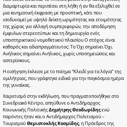
διαμαρτυρία και περιπέσει στη λήθη ή αν θα εξελιχθεί σε
μια κινηματική έκφραση με προοπτική, κάτι που
ισοδυναμεί με υψηλό δείκτη ωριμότητας και ετοιμότητας
της χώρας για αλλαγή συμπεριφορών, την αποδόμηση
έμφυλων στερεοτύπων και τη δημιουργία ενός
υποστηρικτικού νομοθετικού πλαισίου
Ο στόχος είναι
καθαρός και αδιαπραγμάτευτος: Το Όχι σημαίνει Όχι.
Ανήλικος σημαίνει Ανήλικος, χωρίς υποσημειώσεις και
αστερίσκους.
Η εισήγηση έκλεισε με το ποίημα “Κλειδί για τα λόγια” της
ομιλήτριας, που γράφτηκε ειδικά για την παγκόσμια ημέρα
της γυναίκας.
Χαιρετισμό στην εκδήλωση, που πραγματοποιήθηκε στο
Συνεδριακό Κέντρο, απηύθυνε ο Αντιδήμαρχος
Κοινωνικής Πολιτικής
Δημήτρης
Θεοδωρίδης
ενώ
παρόντες ήταν και ο Αντιδήμαρχος Πολιτισμού –
Τουρισμού
Θεμιστοκλής
Κοσμίδης
, η Πρόεδρος της