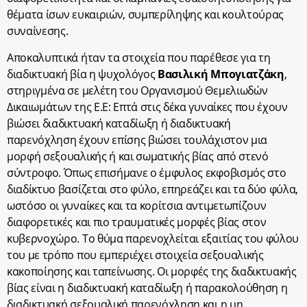
θέματα ίσων ευκαιριών, συμπερίληψης και κουλτούρας
συναίνεσης.
Αποκαλυπτικά ήταν τα στοιχεία που παρέθεσε για τη
διαδικτυακή βία η ψυχολόγος
Βασιλική
Μπογιατζάκη
,
στηριγμένα σε μελέτη του Οργανισμού Θεμελιωδών
Δικαιωμάτων της Ε.Ε: Επτά στις δέκα γυναίκες που έχουν
βιώσει διαδικτυακή καταδίωξη ή διαδικτυακή
παρενόχληση έχουν επίσης βιώσει τουλάχιστον μια
μορφή σεξουαλικής ή και σωματικής βίας από στενό
σύντροφο. Όπως επισήμανε ο έμφυλος εκφοβισμός στο
διαδίκτυο βασίζεται στο φύλο, επηρεάζει και τα δύο φύλα,
ωστόσο οι γυναίκες και τα κορίτσια αντιμετωπίζουν
διαφορετικές και πιο τραυματικές μορφές βίας στον
κυβερνοχώρο. Το θύμα παρενοχλείται εξαιτίας του φύλου
του με τρόπο που εμπεριέχει στοιχεία σεξουαλικής
κακοποίησης και ταπείνωσης. Οι μορφές της διαδικτυακής
βίας είναι η διαδικτυακή καταδίωξη ή παρακολούθηση η
διαδικτυακή σεξουαλική παρενόχληση και η μη