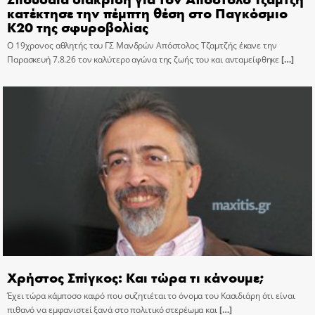
κατέκτησε την πέμπτη θέση στο Παγκόσμιο
Κ20 της σφυροβολίας
Ο 19χρονος αθλητής του ΓΣ Μανδρών Απόστολος Τζαμτζής έκανε την
Παρασκευή 7.8.26 τον καλύτερο αγώνα της ζωής του και ανταμείφθηκε
[…]
Χρήστος Σπίγκος: Και τώρα τι κάνουμε;
Έχει τώρα κάμποσο καιρό που συζητιέται το όνομα του Κασιδιάρη ότι είναι
πιθανό να εμφανιστεί ξανά στο πολιτικό στερέωμα και
[…]