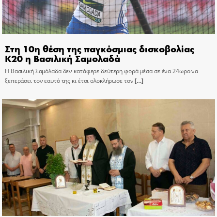
Στη 10η θέση της παγκόσμιας δισκοβολίας
Κ20 η Βασιλική Σαμολαδά
Η Βασιλική Σαμόλαδα δεν κατάφερε δεύτερη φορά μέσα σε ένα 24ωρο να
ξεπεράσει τον εαυτό της κι έτσι ολοκλήρωσε τον
[…]