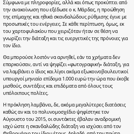
Σύμφωνα με πληροφορίες, αλλά και όπως προκύπτει από
την ανακοίνωση που εξέδωσε ο κ. Μάρδας, η προώθηση
της επίμαχης και ηθικά σκανδαλώδους ρύθμισης έγινε με
προσωπικές του ενέργειες. Σε κάθε περίπτωση, όμως, εκ
του χαρτοφυλακίου που χειριζόταν ήταν σε θέση να
γνωρίζει την διάταξη και τις ευεργετικές της πρόνοιες για
τον ίδιο.
Θα μπορούσε λοιπόν να αρνηθεί, εάν τα χρήματα δεν
επαρκούσαν, αντί να ψηφίζει «φωτογραφική» διάταξη, για
να λαμβάνει ο ίδιος και λίγοι ακόμα εξωκοινοβουλευτικοί
υπουργοί μηνιαίο επίδομα 1.000 ευρώ την ώρα που έκοβε
μισθούς, συντάξεις και επιδόματα από όλους τους
υπόλοιπους πολίτες.
Η πρόκληση λαμβάνει, δε, ακόμα μεγαλύτερες διατάσεις
καθώς αν και το πολυνομοσχέδιο ψηφίστηκε τον
Αύγουστο του 2015, οι συντάκτες έβαλαν αναδρομική
ισχύ ώστε η σκανδαλώδης διάταξη να ισχύσει από τον
Φεβρουάριο του ίδιου έτους. Δηλαδή, από την πρώτη