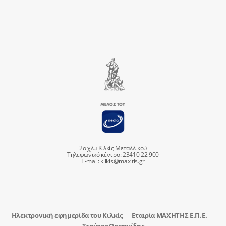
2ο χλμ Κιλκίς Μεταλλικού
Τηλεφωνικό κέντρο: 23410 22 900
E-mail:
kilkis@maxitis.gr
Ηλεκτρονική εφημερίδα του Κιλκίς
Εταιρία ΜΑΧΗΤΗΣ Ε.Π.Ε.
Σταύρος Ορφανίδης