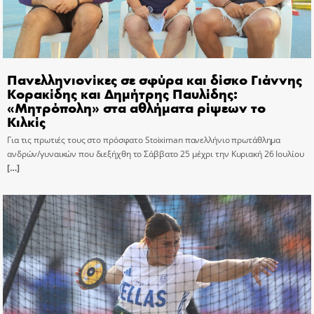
Πανελληνιονίκες σε σφύρα και δίσκο Γιάννης
Κορακίδης και Δημήτρης Παυλίδης:
«Μητρόπολη» στα αθλήματα ρίψεων το
Κιλκίς
Για τις πρωτιές τους στο πρόσφατο Stoiximan πανελλήνιο πρωτάθλημα
ανδρών/γυναικών που διεξήχθη το Σάββατο 25 μέχρι την Κυριακή 26 Ιουλίου
[…]