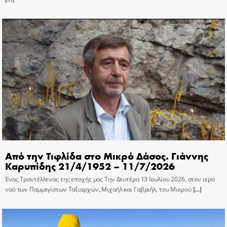
Από την Τιφλίδα στο Μικρό Δάσος. Γιάννης
Καρυπίδης 21/4/1952 – 11/7/2026
Ένας Τραντέλλενας της εποχής μας Την Δευτέρα 13 Ιουλίου 2026, στον ιερό
ναό των Παμμεγίστων Ταξιαρχών, Μιχαήλ και Γαβριήλ, του Μικρού
[…]