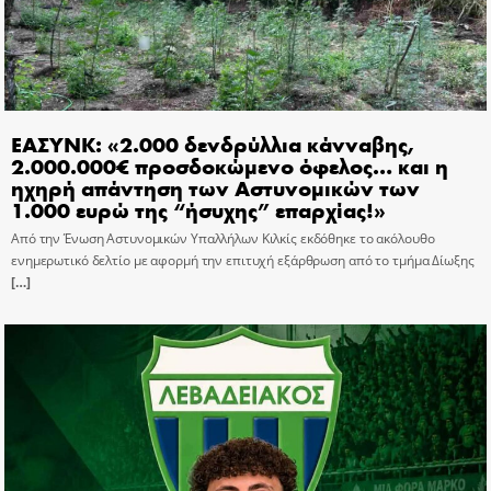
ΕΑΣΥΝΚ: «2.000 δενδρύλλια κάνναβης,
2.000.000€ προσδοκώμενο όφελος… και η
ηχηρή απάντηση των Αστυνομικών των
1.000 ευρώ της “ήσυχης” επαρχίας!»
Από την Ένωση Αστυνομικών Υπαλλήλων Κιλκίς εκδόθηκε το ακόλουθο
ενημερωτικό δελτίο με αφορμή την επιτυχή εξάρθρωση από το τμήμα Δίωξης
[…]