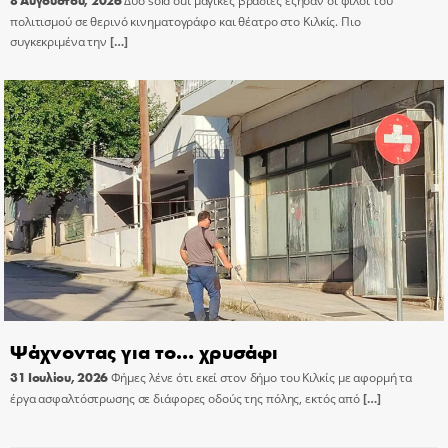
8 Αυγούστου, 2026
Δύο sold out μαγικές βραδιές έζησαν οι φίλοι του
πολιτισμού σε θερινό κινηματογράφο και θέατρο στο Κιλκίς. Πιο
συγκεκριμένα την
[…]
Ψάχνοντας για το… χρυσάφι
31 Ιουλίου, 2026
Φήμες λένε ότι εκεί στον δήμο του Κιλκίς με αφορμή τα
έργα ασφαλτόστρωσης σε διάφορες οδούς της πόλης, εκτός από
[…]