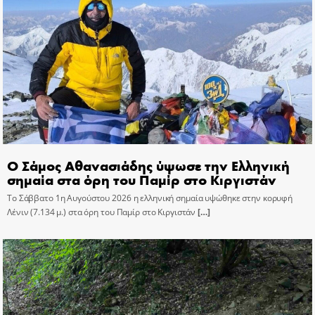
Ο Σάμος Αθανασιάδης ύψωσε την Ελληνική
σημαία στα όρη του Παμίρ στο Κιργιστάν
Το Σάββατο 1η Αυγούστου 2026 η ελληνική σημαία υψώθηκε στην κορυφή
Λένιν (7.134 μ.) στα όρη του Παμίρ στο Κιργιστάν
[…]