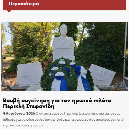
Περισσότερα
Βουβή συγκίνηση για τον ηρωικό πιλότο
Περικλή Στεφανίδη
4 Αυγούστου, 2026
Ο αντιπτέραρχος Περικλής Στεφανίδης πέταξε στους
αιθέρες για να σώσει ανθρώπινες ζωές και περιουσίες που απειλούνταν από
την καταστροφική μανία
[…]