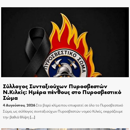
Σύλλογος Συνταξιούχων Πυροσβεστών
Ν.Κιλκίς: Ημέρα πένθους στο Πυροσβεστικό
Σώμα
4 Αυγούστου, 2026
Στο βαρύ κλίμα που επικρατεί σε όλο το Πυροσβεστικό
Σώμα, ως σύλλογος συνταξιούχων Πυροσβεστών νομού Κιλκίς, εκφράζουμε
την βαθιά θλίψη
[…]