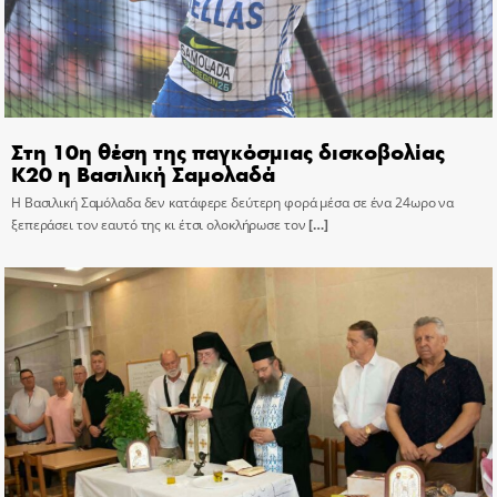
Στη 10η θέση της παγκόσμιας δισκοβολίας
Κ20 η Βασιλική Σαμολαδά
Η Βασιλική Σαμόλαδα δεν κατάφερε δεύτερη φορά μέσα σε ένα 24ωρο να
ξεπεράσει τον εαυτό της κι έτσι ολοκλήρωσε τον
[…]