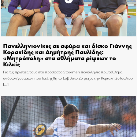
Πανελληνιονίκες σε σφύρα και δίσκο Γιάννης
Κορακίδης και Δημήτρης Παυλίδης:
«Μητρόπολη» στα αθλήματα ρίψεων το
Κιλκίς
Για τις πρωτιές τους στο πρόσφατο Stoiximan πανελλήνιο πρωτάθλημα
ανδρών/γυναικών που διεξήχθη το Σάββατο 25 μέχρι την Κυριακή 26 Ιουλίου
[…]