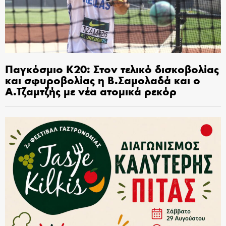
Παγκόσμιο Κ20: Στον τελικό δισκοβολίας
και σφυροβολίας η Β.Σαμολαδά και ο
Α.Τζαμτζής με νέα ατομικά ρεκόρ