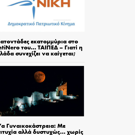
κατοντάδες εκατομμύρια στο
tiNero του… ΤΑΙΠΕΔ – Γιατί η
λάδα συνεχίζει να καίγεται;
7α Γυναικοκάστρεια: Με
πιτυχία αλλά δυστυχώς… χωρίς