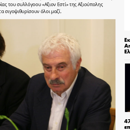
ίας του συλλόγοου «Αξιον Εστί» της Αξιούπολης
α σιγοψιθυρίσουν όλοι μαζί.
Ε
An
Ελ
4
ε