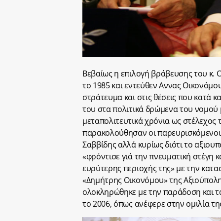
Βεβαίως η επιλογή βράβευσης του κ. Ο
το 1985 και εντεύθεν Αννας Οικονόμο
στράτευμα και στις θέσεις που κατά κ
του στα πολιτικά δρώμενα του νομού 
μεταπολιτευτικά χρόνια ως στέλεχος 
παρακολούθησαν οι παρευρισκόμενοι 
Σαββίδης αλλά κυρίως διότι το αξιου
«φρόντισε γιά την πνευματική στέγη κ
ευρύτερης περιοχής της» με την κατασ
«Δημήτρης Οικονόμου» της Αξιούπολης
ολοκληρώθηκε με την παράδοση και τα
το 2006, όπως ανέφερε στην ομιλία της