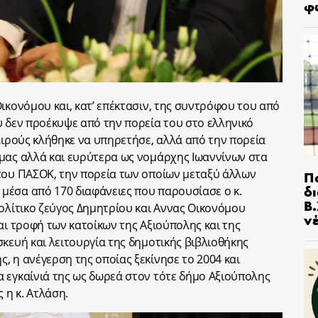
φ
ικονόμου και, κατ’ επέκτασιν, της συντρόφου του από
υ δεν προέκυψε από την πορεία του στο ελληνικό
αιρούς κλήθηκε να υπηρετήσε, αλλά από την πορεία
μας αλλά και ευρύτερα ως νομάρχης Ιωαννίνων στα
του ΠΑΣΟΚ, την πορεία των οποίων μεταξύ άλλων
Π
δ
μέσα από 170 διαφάνειες που παρουσίασε ο κ.
Β.
πολίτικο ζεύγος Δημητρίου και Αννας Οικονόμου
ν
αι τροφή των κατοίκων της Αξιούπολης και της
κευή και λειτουργία της δημοτικής βιβλιοθήκης
, η ανέγερση της οποίας ξεκίνησε το 2004 και
 εγκαίνιά της ως δωρεά στον τότε δήμο Αξιούπολης
 η κ. Ατλάση.