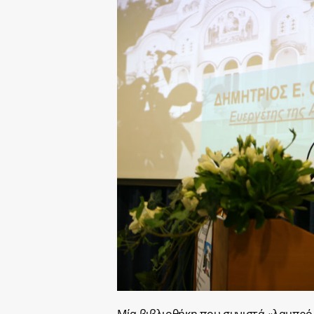
Μία βιβλιοθήκη που συνιστά «λαμπρό 