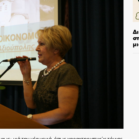
Δ
στ
μι
φως» γιά την νέα γενιά, όπως χαρακτηριστικώς τόνισε