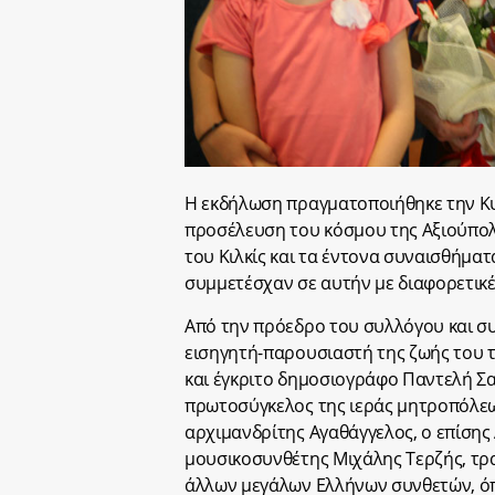
Η εκδήλωση πραγματοποιήθηκε την Κυ
προσέλευση του κόσμου της Αξιούπολ
του Κιλκίς και τα έντονα συναισθήμα
συμμετέσχαν σε αυτήν με διαφορετικές
Από την πρόεδρο του συλλόγου και συ
εισηγητή-παρουσιαστή της ζωής του 
και έγκριτο δημοσιογράφο Παντελή Σα
πρωτοσύγκελος της ιεράς μητροπόλε
αρχιμανδρίτης Αγαθάγγελος, ο επίσης
μουσικοσυνθέτης Μιχάλης Τερζής, τραγ
άλλων μεγάλων Ελλήνων συνθετών, όπ