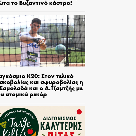
ώτα το Βυζαντινό κάστρο!
αγκόσμιο Κ20: Στον τελικό
ισκοβολίας και σφυροβολίας η
Σαμολαδά και ο Α.Τζαμτζής με
έα ατομικά ρεκόρ