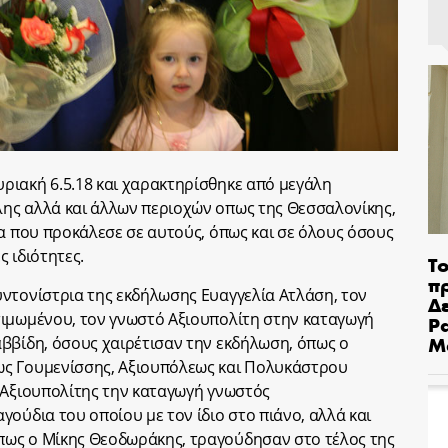
ριακή 6.5.18 και χαρακτηρίσθηκε από μεγάλη
ης αλλά και άλλων περιοχών οπως της Θεσσαλονίκης,
τα που προκάλεσε σε αυτούς, όπως και σε όλους όσους
 ιδιότητες.
Το
π
ντονίστρια της εκδήλωσης Ευαγγελία Ατλάση, τον
Δε
τιμωμένου, τον γνωστό Αξιουπολίτη στην καταγωγή
Pa
Μ
ββίδη, όσους χαιρέτισαν την εκδήλωση, όπως ο
ως Γουμενίσσης, Αξιουπόλεως και Πολυκάστρου
 Αξιουπολίτης την καταγωγή γνωστός
ούδια του οποίου με τον ίδιο στο πιάνο, αλλά και
ως ο Μίκης Θεοδωράκης, τραγούδησαν στο τέλος της