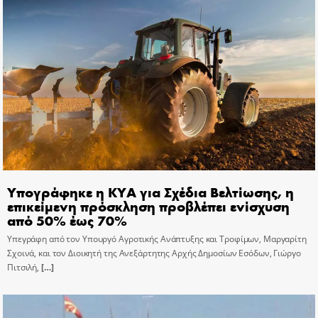
Υπογράφηκε η ΚΥΑ για Σχέδια Βελτίωσης, η
επικείμενη πρόσκληση προβλέπει ενίσχυση
από 50% έως 70%
Υπεγράφη από τον Υπουργό Αγροτικής Ανάπτυξης και Τροφίμων, Μαργαρίτη
Σχοινά, και τον Διοικητή της Ανεξάρτητης Αρχής Δημοσίων Εσόδων, Γιώργο
Πιτσιλή,
[…]