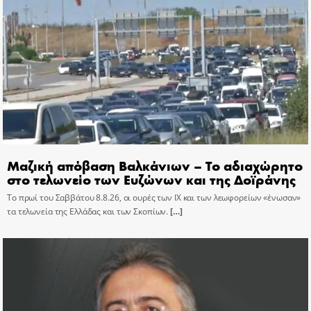
Μαζική απόβαση Βαλκάνιων – Το αδιαχώρητο
στο τελωνείο των Ευζώνων και της Δοϊράνης
Το πρωί του Σαββάτου 8.8.26, οι ουρές των ΙΧ και των λεωφορείων «ένωσαν»
τα τελωνεία της Ελλάδας και των Σκοπίων.
[…]