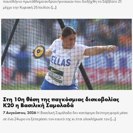
πανελλήνιο πρωτάθλημα ανδρών/γυναικών που διεξήχθη το Σάββατο 25
μέχρι την Κυριακή 26 Ιουλίου
[…]
Στη 10η θέση της παγκόσμιας δισκοβολίας
Κ20 η Βασιλική Σαμολαδά
7 Αυγούστου, 2026
Η Βασιλική Σαμόλαδα δεν κατάφερε δεύτερη φορά μέσα
σε ένα 24ωρο να ξεπεράσει τον εαυτό της κι έτσι ολοκλήρωσε τον
[…]