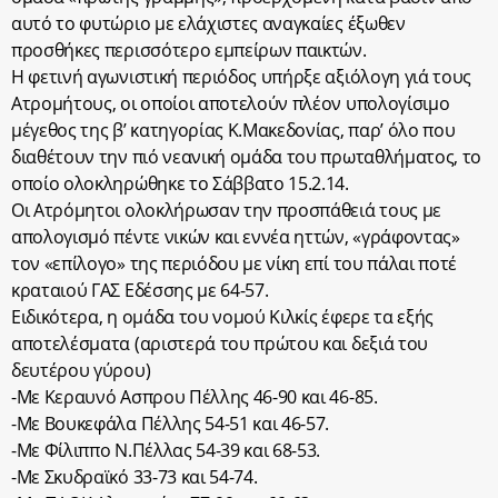
αυτό το φυτώριο με ελάχιστες αναγκαίες έξωθεν
προσθήκες περισσότερο εμπείρων παικτών.
Η φετινή αγωνιστική περιόδος υπήρξε αξιόλογη γιά τους
Ατρομήτους, οι οποίοι αποτελούν πλέον υπολογίσιμο
μέγεθος της β’ κατηγορίας Κ.Μακεδονίας, παρ’ όλο που
διαθέτουν την πιό νεανική ομάδα του πρωταθλήματος, το
οποίο ολοκληρώθηκε το Σάββατο 15.2.14.
Οι Ατρόμητοι ολοκλήρωσαν την προσπάθειά τους με
απολογισμό πέντε νικών και εννέα ηττών, «γράφοντας»
τον «επίλογο» της περιόδου με νίκη επί του πάλαι ποτέ
κραταιού ΓΑΣ Εδέσσης με 64-57.
Ειδικότερα, η ομάδα του νομού Κιλκίς έφερε τα εξής
αποτελέσματα (αριστερά του πρώτου και δεξιά του
δευτέρου γύρου)
-Με Κεραυνό Ασπρου Πέλλης 46-90 και 46-85.
-Με Βουκεφάλα Πέλλης 54-51 και 46-57.
-Με Φίλιππο Ν.Πέλλας 54-39 και 68-53.
-Με Σκυδραϊκό 33-73 και 54-74.