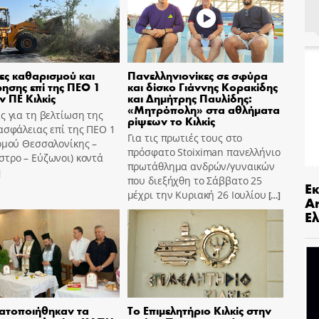
ες καθαρισμού και
Πανελληνιονίκες σε σφύρα
ησης επί της ΠΕΟ 1
και δίσκο Γιάννης Κορακίδης
ν ΠΕ Κιλκίς
και Δημήτρης Παυλίδης:
«Μητρόπολη» στα αθλήματα
ς για τη βελτίωση της
ρίψεων το Κιλκίς
ασφάλειας επί της ΠΕΟ 1
Για τις πρωτιές τους στο
ομού Θεσσαλονίκης –
πρόσφατο Stoiximan πανελλήνιο
τρο – Εύζωνοι) κοντά
πρωτάθλημα ανδρών/γυναικών
]
που διεξήχθη το Σάββατο 25
Ε
μέχρι την Κυριακή 26 Ιουλίου
[…]
An
Ελ
ατοποιήθηκαν τα
Το Επιμελητήριο Κιλκίς στην