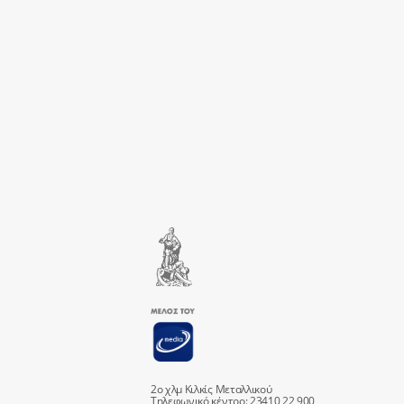
2ο χλμ Κιλκίς Μεταλλικού
Τηλεφωνικό κέντρο: 23410 22 900