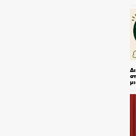
Δ
στ
μι