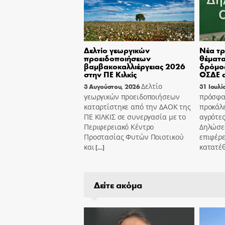
Δελτίο γεωργικών
Νέα τρ
προειδοποιήσεων
θέματα
βαμβακοκαλλιέργειας 2026
δρόμος
στην ΠΕ Κιλκίς
ΟΣΔΕ α
Δελτίο
3 Αυγούστου, 2026
31 Ιουλί
γεωργικών προειδοποιήσεων
πρόσφα
καταρτίστηκε από την ΔΑΟΚ της
προκάλ
ΠΕ ΚΙΛΚΙΣ σε συνεργασία με το
αγρότες
Περιφερειακό Κέντρο
Δηλώσε
Προστασίας Φυτών Ποιοτικού
επιφέρε
και
κατατέ
[…]
Δείτε ακόμα