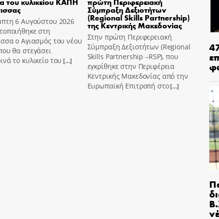
ια του κυλικείου ΚΑΠΗ
πρώτη Περιφερειακή
ισσας
Σύμπραξη Δεξιοτήτων
(Regional Skills Partnership)
μπτη 6 Αυγούστου 2026
της Κεντρικής Μακεδονίας
τοποιήθηκε στη
Στην πρώτη Περιφερειακή
σσα ο Αγιασμός του νέου
4
Σύμπραξη Δεξιοτήτων (Regional
που θα στεγάσει
ε
Skills Partnership –RSP), που
νά το κυλικείο του
[…]
φ
εγκρίθηκε στην Περιφέρεια
Κεντρικής Μακεδονίας από την
Ευρωπαϊκή Επιτροπή στο
[…]
Π
δ
Β.
ν