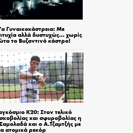
7α Γυναικοκάστρεια: Με
πιτυχία αλλά δυστυχώς… χωρίς
ώτα το Βυζαντινό κάστρο!
αγκόσμιο Κ20: Στον τελικό
ισκοβολίας και σφυροβολίας η
Σαμολαδά και ο Α.Τζαμτζής με
έα ατομικά ρεκόρ