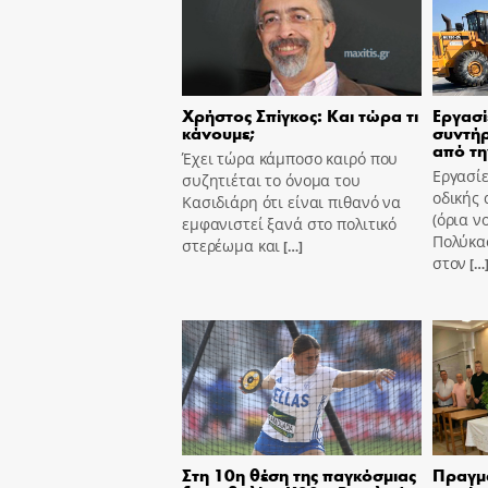
Χρήστος Σπίγκος: Και τώρα τι
Εργασί
κάνουμε;
συντήρ
από τη
Έχει τώρα κάμποσο καιρό που
Εργασίε
συζητιέται το όνομα του
οδικής 
Κασιδιάρη ότι είναι πιθανό να
(όρια ν
εμφανιστεί ξανά στο πολιτικό
Πολύκασ
στερέωμα και
[…]
στον
[…
Στη 10η θέση της παγκόσμιας
Πραγμ