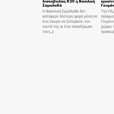
δισκοβολίας Κ20 η Βασιλική
εγκαίν
Σαμολαδά
Γουμέν
Η Βασιλική Σαμόλαδα δεν
Την Πέ
κατάφερε δεύτερη φορά μέσα σε
πραγμα
ένα 24ωρο να ξεπεράσει τον
Γουμένι
εαυτό της κι έτσι ολοκλήρωσε
χώρου 
τον
προσωρι
[…]