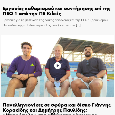
Εργασίες καθαρισμού και συντήρησης επί της
ΠΕΟ 1 από την ΠΕ Κιλκίς
Εργασίες για τη βελτίωση της οδικής ασφάλειας επί της ΠΕΟ 1 (όρια νομού
Θεσσαλονίκης – Πολύκαστρο – Εύζωνοι) κοντά στον
[…]
Πανελληνιονίκες σε σφύρα και δίσκο Γιάννης
Κορακίδης και Δημήτρης Παυλίδης:
«Μητρόπολη» στα αθλήματα ρίψεων το