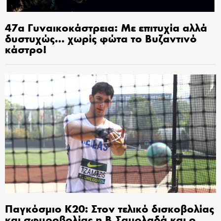
47α Γυναικοκάστρεια: Με επιτυχία αλλά
δυστυχώς… χωρίς φώτα το Βυζαντινό
κάστρο!
Παγκόσμιο Κ20: Στον τελικό δισκοβολίας
και σφυροβολίας η Β.Σαμολαδά και ο