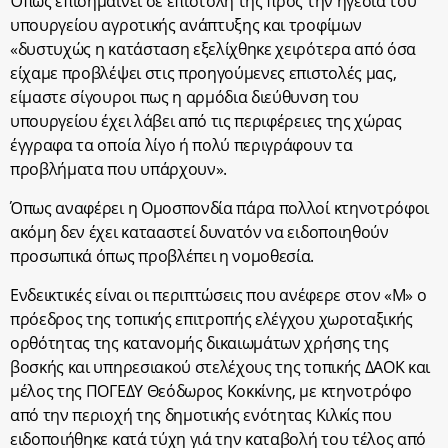
Όπως επισημαίνει σε επιστολή της προς την ηγεσία του
υπουργείου αγροτικής ανάπτυξης και τροφίμων
«δυστυχώς η κατάσταση εξελίχθηκε χειρότερα από όσα
είχαμε προβλέψει στις προηγούμενες επιστολές μας,
είμαστε σίγουροι πως η αρμόδια διεύθυνση του
υπουργείου έχει λάβει από τις περιφέρειες της χώρας
έγγραφα τα οποία λίγο ή πολύ περιγράφουν τα
προβλήματα που υπάρχουν».
Όπως αναφέρει η Ομοσπονδία πάρα πολλοί κτηνοτρόφοι
ακόμη δεν έχει κατααστεί δυνατόν να ειδοποιηθούν
προσωπικά όπως προβλέπει η νομοθεσία.
Ενδεικτικές είναι οι περιπτώσεις που ανέφερε στον «Μ» ο
πρόεδρος της τοπικής επιτροπής ελέγχου χωροταξικής
ορθότητας της κατανομής δικαιωμάτων χρήσης της
βοσκής και υπηρεσιακού στελέχους της τοπικής ΔΑΟΚ και
μέλος της ΠΟΓΕΔΥ Θεόδωρος Κοκκίνης, με κτηνοτρόφο
από την περιοχή της δημοτικής ενότητας Κιλκίς που
ειδοποιήθηκε κατά τύχη γιά την καταβολή του τέλος από