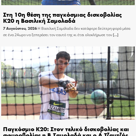
Στη 10η θέση της παγκόσμιας δισκοβολίας
Κ20 η Βασιλική Σαμολαδά
7 Αυγούστου, 2026
Η Βασιλική Σαμόλαδα δεν κατάφερε δεύτερη φορά μέσα
σε ένα 24ωρο να ξεπεράσει τον εαυτό της κι έτσι ολοκλήρωσε τον
[…]
Παγκόσμιο Κ20: Στον τελικό δισκοβολίας και
σφυροβολίας η Β.Σαμολαδά και ο Α.Τζαμτζής