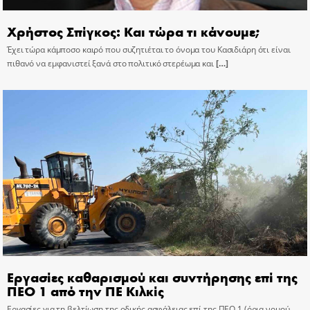
Χρήστος Σπίγκος: Και τώρα τι κάνουμε;
Έχει τώρα κάμποσο καιρό που συζητιέται το όνομα του Κασιδιάρη ότι είναι
πιθανό να εμφανιστεί ξανά στο πολιτικό στερέωμα και
[…]
Εργασίες καθαρισμού και συντήρησης επί της
ΠΕΟ 1 από την ΠΕ Κιλκίς
Εργασίες για τη βελτίωση της οδικής ασφάλειας επί της ΠΕΟ 1 (όρια νομού