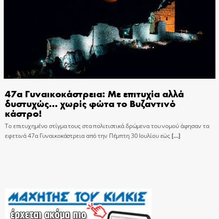
47α Γυναικοκάστρεια: Με επιτυχία αλλά
δυστυχώς… χωρίς φώτα το Βυζαντινό
κάστρο!
Το επιτυχημένο στίγμα τους στα πολιτιστικά δρώμενα του νομού άφησαν τα
εφετινά 47α Γυναικοκάστρεια από την Πέμπτη 30 Ιουλίου εώς
[…]