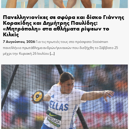
Πανελληνιονίκες σε σφύρα και δίσκο Γιάννης
Κορακίδης και Δημήτρης Παυλίδης:
«Μητρόπολη» στα αθλήματα ρίψεων το
Κιλκίς
7 Αυγούστου, 2026
Για τις πρωτιές τους στο πρόσφατο Stoiximan
πανελλήνιο πρωτάθλημα ανδρών/γυναικών που διεξήχθη το Σάββατο 25
μέχρι την Κυριακή 26 Ιουλίου
[…]