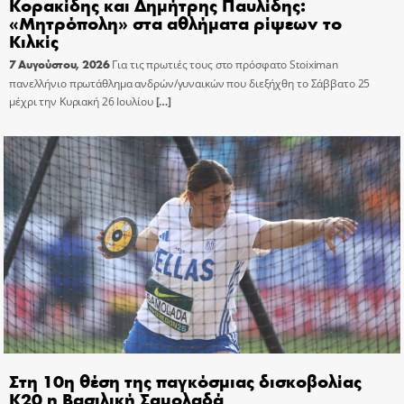
Κορακίδης και Δημήτρης Παυλίδης:
«Μητρόπολη» στα αθλήματα ρίψεων το
Κιλκίς
7 Αυγούστου, 2026
Για τις πρωτιές τους στο πρόσφατο Stoiximan
πανελλήνιο πρωτάθλημα ανδρών/γυναικών που διεξήχθη το Σάββατο 25
μέχρι την Κυριακή 26 Ιουλίου
[…]
Στη 10η θέση της παγκόσμιας δισκοβολίας
Κ20 η Βασιλική Σαμολαδά