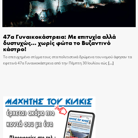
47α Γυναικοκάστρεια: Με επιτυχία αλλά
δυστυχώς… χωρίς φώτα το Βυζαντινό
κάστρο!
Το επιτυχημένο στίγμα τους στα πολιτιστικά δρώμενα του νομού άφησαν τα
εφετινά 47α Γυναικοκάστρεια από την Πέμπτη 30 Ιουλίου εώς
[…]