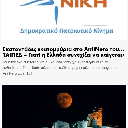
Εκατοντάδες εκατομμύρια στο AntiNero του…
ΤΑΙΠΕΔ – Γιατί η Ελλάδα συνεχίζει να καίγεται;
Κάθε καλοκαίρι η ίδια εικόνα… καμένα δάση, χαμένες περιουσίες και
ανθρώπινες ζωές. Κάθε καλοκαίρι η κυβέρνηση επικαλείται το πρόγραμμα
AntiNero ως τη
[…]