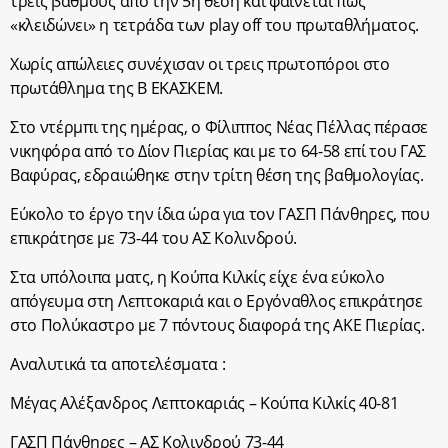
τρεις βαθμούς από την 5η θέση και φαίνεται πως
«κλειδώνει» η τετράδα των play off του πρωταθλήματος.
Χωρίς απώλειες συνέχισαν οι τρεις πρωτοπόροι στο
πρωτάθλημα της Β ΕΚΑΣΚΕΜ.
Στο ντέρμπι της ημέρας, ο Φίλιππος Νέας Πέλλας πέρασε
νικηφόρα από το Δίον Πιερίας και με το 64-58 επί του ΓΑΣ
Βαφύρας, εδραιώθηκε στην τρίτη θέση της βαθμολογίας.
Εύκολο το έργο την ίδια ώρα για τον ΓΑΣΠ Πάνθηρες, που
επικράτησε με 73-44 του ΑΣ Κολινδρού.
Στα υπόλοιπα ματς, η Κούπα Κιλκίς είχε ένα εύκολο
απόγευμα στη Λεπτοκαριά και ο Εργόναθλος επικράτησε
στο Πολύκαστρο με 7 πόντους διαφορά της ΑΚΕ Πιερίας.
Αναλυτικά τα αποτελέσματα :
Μέγας Αλέξανδρος Λεπτοκαριάς – Κούπα Κιλκίς 40-81
ΓΑΣΠ Πάνθηρες – ΑΣ Κολινδρού 73-44