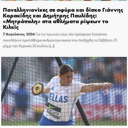
Πανελληνιονίκες σε σφύρα και δίσκο Γιάννης
Κορακίδης και Δημήτρης Παυλίδης:
«Μητρόπολη» στα αθλήματα ρίψεων το
Κιλκίς
7 Αυγούστου, 2026
Για τις πρωτιές τους στο πρόσφατο Stoiximan
πανελλήνιο πρωτάθλημα ανδρών/γυναικών που διεξήχθη το Σάββατο 25
μέχρι την Κυριακή 26 Ιουλίου
[…]