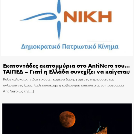
Εκατοντάδες εκατομμύρια στο AntiNero του…
ΤΑΙΠΕΔ – Γιατί η Ελλάδα συνεχίζει να καίγεται;
Κάθε καλοκαίρι η ίδια εικόνα… καμένα δάση, χαμένες περιουσίες και
ανθρώπινες ζωές. Κάθε καλοκαίρι η κυβέρνηση επικαλείται το πρόγραμμα
AntiNero ως τη
[…]