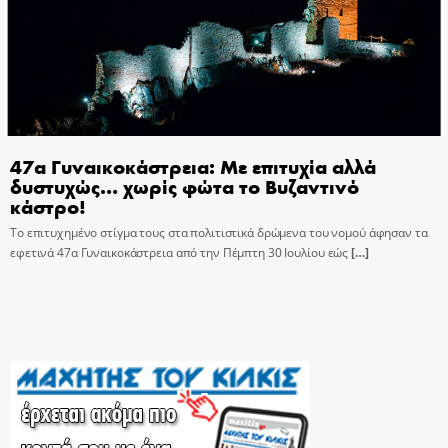
47α Γυναικοκάστρεια: Με επιτυχία αλλά
δυστυχώς… χωρίς φώτα το Βυζαντινό
κάστρο!
Το επιτυχημένο στίγμα τους στα πολιτιστικά δρώμενα του νομού άφησαν τα
εφετινά 47α Γυναικοκάστρεια από την Πέμπτη 30 Ιουλίου εώς
[…]