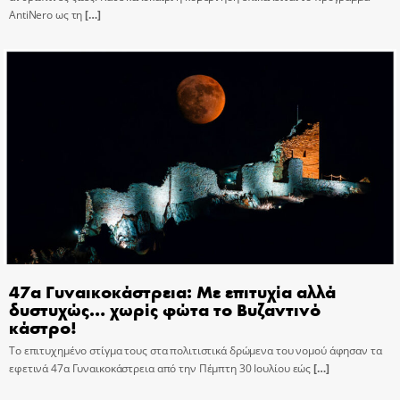
AntiNero ως τη
[…]
47α Γυναικοκάστρεια: Με επιτυχία αλλά
δυστυχώς… χωρίς φώτα το Βυζαντινό
κάστρο!
Το επιτυχημένο στίγμα τους στα πολιτιστικά δρώμενα του νομού άφησαν τα
εφετινά 47α Γυναικοκάστρεια από την Πέμπτη 30 Ιουλίου εώς
[…]