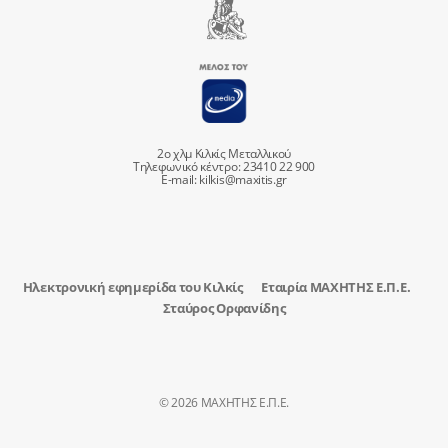
2ο χλμ Κιλκίς Μεταλλικού
Τηλεφωνικό κέντρο: 23410 22 900
E-mail:
kilkis@maxitis.gr
Ηλεκτρονική εφημερίδα του Κιλκίς
Εταιρία ΜΑΧΗΤΗΣ Ε.Π.Ε.
Σταύρος Ορφανίδης
© 2026 ΜΑΧΗΤΗΣ Ε.Π.Ε.