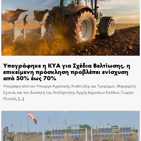
Υπογράφηκε η ΚΥΑ για Σχέδια Βελτίωσης, η
επικείμενη πρόσκληση προβλέπει ενίσχυση
από 50% έως 70%
Υπεγράφη από τον Υπουργό Αγροτικής Ανάπτυξης και Τροφίμων, Μαργαρίτη
Σχοινά, και τον Διοικητή της Ανεξάρτητης Αρχής Δημοσίων Εσόδων, Γιώργο
Πιτσιλή,
[…]