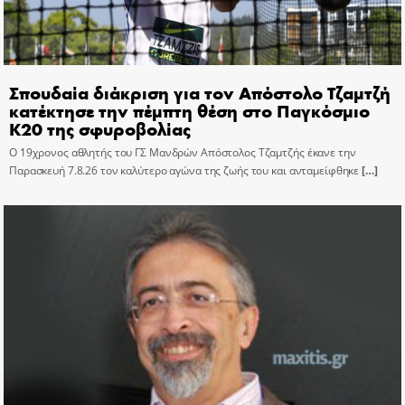
Σπουδαία διάκριση για τον Απόστολο Τζαμτζή
κατέκτησε την πέμπτη θέση στο Παγκόσμιο
Κ20 της σφυροβολίας
Ο 19χρονος αθλητής του ΓΣ Μανδρών Απόστολος Τζαμτζής έκανε την
Παρασκευή 7.8.26 τον καλύτερο αγώνα της ζωής του και ανταμείφθηκε
[…]