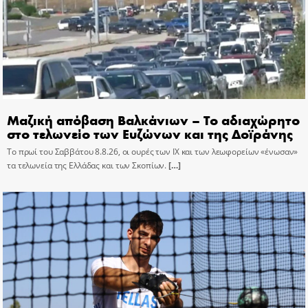
Μαζική απόβαση Βαλκάνιων – Το αδιαχώρητο
στο τελωνείο των Ευζώνων και της Δοϊράνης
Το πρωί του Σαββάτου 8.8.26, οι ουρές των ΙΧ και των λεωφορείων «ένωσαν»
τα τελωνεία της Ελλάδας και των Σκοπίων.
[…]