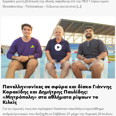
Εργασίες για τη βελτίωση της οδικής ασφάλειας επί της ΠΕΟ 1 (όρια νομού
Θεσσαλονίκης – Πολύκαστρο – Εύζωνοι) κοντά στον
[…]
Πανελληνιονίκες σε σφύρα και δίσκο Γιάννης
Κορακίδης και Δημήτρης Παυλίδης:
«Μητρόπολη» στα αθλήματα ρίψεων το
Κιλκίς
Για τις πρωτιές τους στο πρόσφατο Stoiximan πανελλήνιο πρωτάθλημα
ανδρών/γυναικών που διεξήχθη το Σάββατο 25 μέχρι την Κυριακή 26 Ιουλίου