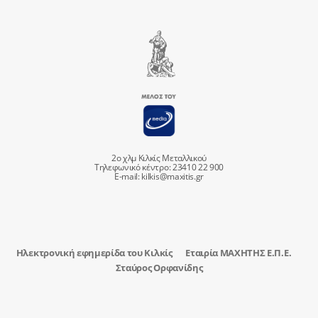
2ο χλμ Κιλκίς Μεταλλικού
Τηλεφωνικό κέντρο: 23410 22 900
E-mail:
kilkis@maxitis.gr
Ηλεκτρονική εφημερίδα του Κιλκίς
Εταιρία ΜΑΧΗΤΗΣ Ε.Π.Ε.
Σταύρος Ορφανίδης