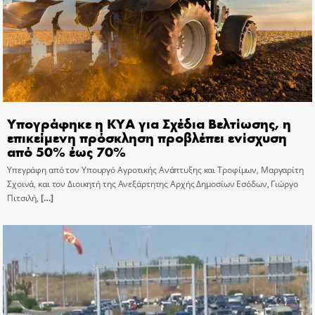
Υπογράφηκε η ΚΥΑ για Σχέδια Βελτίωσης, η
επικείμενη πρόσκληση προβλέπει ενίσχυση
από 50% έως 70%
Υπεγράφη από τον Υπουργό Αγροτικής Ανάπτυξης και Τροφίμων, Μαργαρίτη
Σχοινά, και τον Διοικητή της Ανεξάρτητης Αρχής Δημοσίων Εσόδων, Γιώργο
Πιτσιλή,
[…]