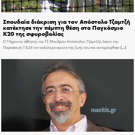
Σπουδαία διάκριση για τον Απόστολο Τζαμτζή
κατέκτησε την πέμπτη θέση στο Παγκόσμιο
Κ20 της σφυροβολίας
Ο 19χρονος αθλητής του ΓΣ Μανδρών Απόστολος Τζαμτζής έκανε την
Παρασκευή 7.8.26 τον καλύτερο αγώνα της ζωής του και ανταμείφθηκε
[…]