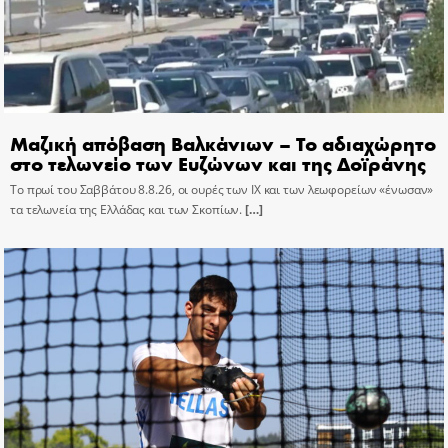
Μαζική απόβαση Βαλκάνιων – Το αδιαχώρητο
στο τελωνείο των Ευζώνων και της Δοϊράνης
Το πρωί του Σαββάτου 8.8.26, οι ουρές των ΙΧ και των λεωφορείων «ένωσαν»
τα τελωνεία της Ελλάδας και των Σκοπίων.
[…]