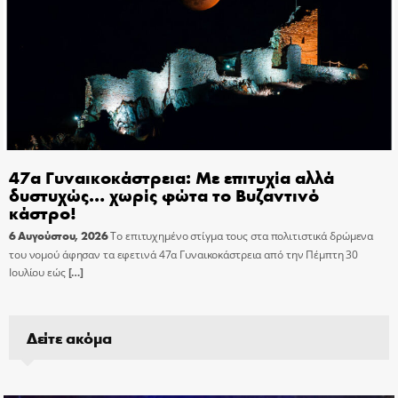
47α Γυναικοκάστρεια: Με επιτυχία αλλά
δυστυχώς… χωρίς φώτα το Βυζαντινό
κάστρο!
6 Αυγούστου, 2026
Το επιτυχημένο στίγμα τους στα πολιτιστικά δρώμενα
του νομού άφησαν τα εφετινά 47α Γυναικοκάστρεια από την Πέμπτη 30
Ιουλίου εώς
[…]
Δείτε ακόμα