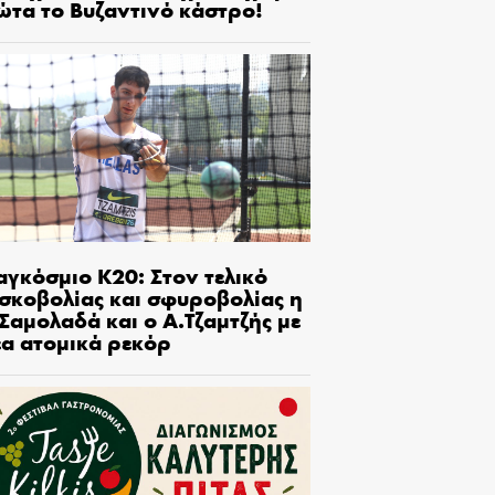
ώτα το Βυζαντινό κάστρο!
αγκόσμιο Κ20: Στον τελικό
ισκοβολίας και σφυροβολίας η
Σαμολαδά και ο Α.Τζαμτζής με
έα ατομικά ρεκόρ