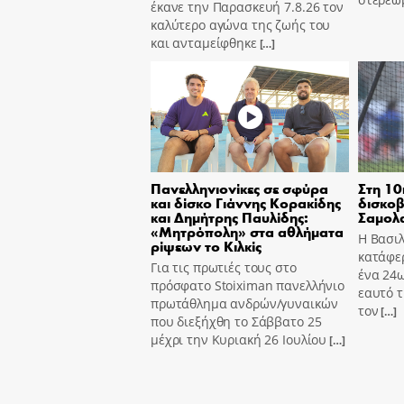
έκανε την Παρασκευή 7.8.26 τον
καλύτερο αγώνα της ζωής του
και ανταμείφθηκε
[…]
Πανελληνιονίκες σε σφύρα
Στη 10
και δίσκο Γιάννης Κορακίδης
δισκοβ
και Δημήτρης Παυλίδης:
Σαμολ
«Μητρόπολη» στα αθλήματα
Η Βασι
ρίψεων το Κιλκίς
κατάφε
Για τις πρωτιές τους στο
ένα 24ω
πρόσφατο Stoiximan πανελλήνιο
εαυτό τ
πρωτάθλημα ανδρών/γυναικών
τον
[…]
που διεξήχθη το Σάββατο 25
μέχρι την Κυριακή 26 Ιουλίου
[…]