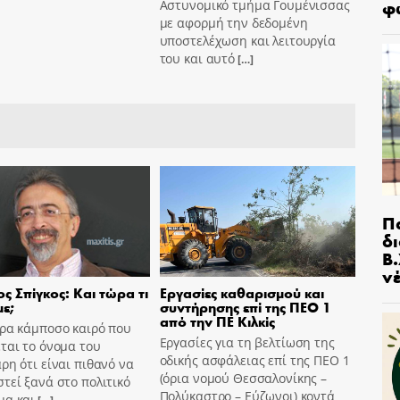
φ
Αστυνομικό τμήμα Γουμένισσας
με αφορμή την δεδομένη
υποστελέχωση και λειτουργία
του και αυτό
[…]
Π
δ
Β.
ν
ς Σπίγκος: Και τώρα τι
Εργασίες καθαρισμού και
ε;
συντήρησης επί της ΠΕΟ 1
από την ΠΕ Κιλκίς
ώρα κάμποσο καιρό που
Εργασίες για τη βελτίωση της
ται το όνομα του
οδικής ασφάλειας επί της ΠΕΟ 1
ρη ότι είναι πιθανό να
(όρια νομού Θεσσαλονίκης –
τεί ξανά στο πολιτικό
Πολύκαστρο – Εύζωνοι) κοντά
μα και