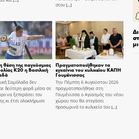
[…]
στον
[…]
Δ
στ
μι
η θέση της παγκόσμιας
Πραγματοποιήθηκαν τα
ολίας Κ20 η Βασιλική
εγκαίνια του κυλικείου ΚΑΠΗ
αδά
Γουμένισσας
λική Σαμόλαδα δεν
Την Πέμπτη 6 Αυγούστου 2026
ρε δεύτερη φορά μέσα σε
πραγματοποιήθηκε στη
ρο να ξεπεράσει τον
Γουμένισσα ο Αγιασμός του νέου
ης κι έτσι ολοκλήρωσε
χώρου που θα στεγάσει
προσωρινά το κυλικείο του
[…]