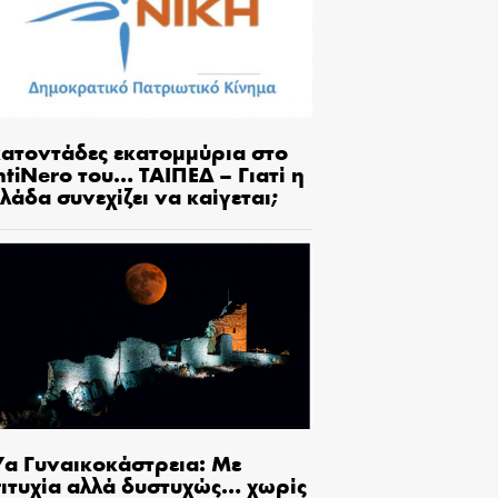
κατοντάδες εκατομμύρια στο
tiNero του… ΤΑΙΠΕΔ – Γιατί η
λάδα συνεχίζει να καίγεται;
7α Γυναικοκάστρεια: Με
πιτυχία αλλά δυστυχώς… χωρίς