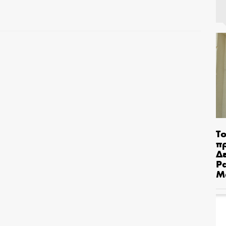
Το
π
Δε
Pa
Μ