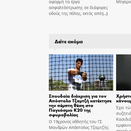
αφορμή τα έργα
Μέγαρο
ασφαλτόστρωσης σε διάφορες
οδούς της πόλης, εκτός από
[…]
Δείτε ακόμα
Σπουδαία διάκριση για τον
Χρήστο
Απόστολο Τζαμτζή κατέκτησε
κάνουμ
την πέμπτη θέση στο
Έχει τ
Παγκόσμιο Κ20 της
συζητιέ
σφυροβολίας
Κασιδιά
Ο 19χρονος αθλητής του ΓΣ
εμφανισ
Μανδρών Απόστολος Τζαμτζής
στερέω