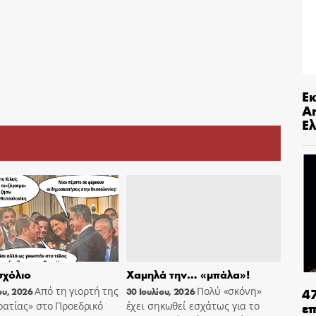
Ε
An
Ελ
χόλιο
Χαμηλά την… «μπάλα»!
4
Από τη γιορτή της
Πολύ «σκόνη»
ου, 2026
30 Ιουλίου, 2026
ε
ατίας» στο Προεδρικό
έχει σηκωθεί εσχάτως για το