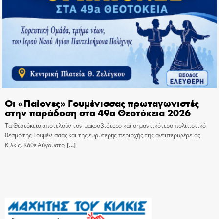
Οι «Παίονες» Γουμένισσας πρωταγωνιστές
στην παράδοση στα 49α Θεοτόκεια 2026
Τα Θεοτόκεια αποτελούν τον μακροβιότερο και σημαντικότερο πολιτιστικό
θεσμό της Γουμένισσας και της ευρύτερης περιοχής της αντιπεριφέρειας
Κιλκίς. Κάθε Αύγουστο,
[…]