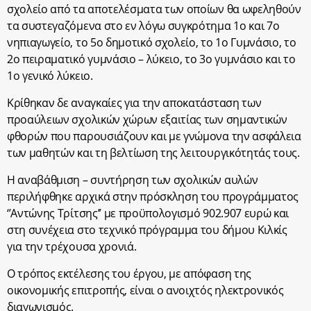
σχολείο από τα αποτελέσματα των οποίων θα ωφεληθούν
τα συστεγαζόμενα στο εν λόγω συγκρότημα 1ο και 7ο
νηπιαγωγείο, το 5ο δημοτικό σχολείο, το 1ο Γυμνάσιο, το
2ο πειραματικό γυμνάσιο – λύκειο, το 3ο γυμνάσιο και το
1ο γενικό λύκειο.
Κρίθηκαν δε αναγκαίες για την αποκατάσταση των
προαύλειων σχολικών χώρων εξαιτίας των σημαντικών
φθορών που παρουσιάζουν και με γνώμονα την ασφάλεια
των μαθητών και τη βελτίωση της λειτουργικότητάς τους.
Η αναβάθμιση – συντήρηση των σχολικών αυλών
περιλήφθηκε αρχικά στην πρόσκληση του προγράμματος
‘’Αντώνης Τρίτσης’’ με προϋπολογισμό 902.907 ευρώ και
στη συνέχεια στο τεχνικό πρόγραμμα του δήμου Κιλκίς
για την τρέχουσα χρονιά.
Ο τρόπος εκτέλεσης του έργου, με απόφαση της
οικονομικής επιτροπής, είναι ο ανοιχτός ηλεκτρονικός
διαγωνισμός.