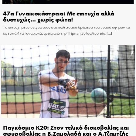
47α Γυναικοκάστρεια: Με επιτυχία αλλά
δυστυχώς… χωρίς φώτα!
Το επιτυχημένο στίγμα τους στα πολιτιστικά δρώμενα του νομού άφησαν τα
εφετινά 47α Γυναικοκάστρεια από την Πέμπτη 30 Ιουλίου εώς
[…]
Παγκόσμιο Κ20: Στον τελικό δισκοβολίας και
σφυροβολίας η Β.Σαμολαδά και ο Α.Τζαμτζής