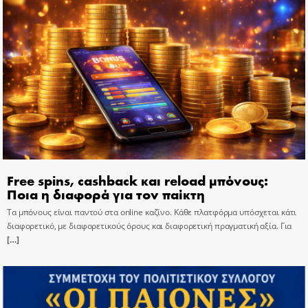
Free spins, cashback και reload μπόνους:
Ποια η διαφορά για τον παίκτη
Τα μπόνους είναι παντού στα online καζίνο. Κάθε πλατφόρμα υπόσχεται κάτι
διαφορετικό, με διαφορετικούς όρους και διαφορετική πραγματική αξία. Για
[…]