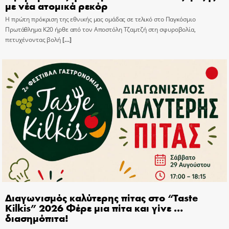
με νέα ατομικά ρεκόρ
Η πρώτη πρόκριση της εθνικής μας ομάδας σε τελικό στο Παγκόσμιο
Πρωτάθλημα Κ20 ήρθε από τον Αποστόλη Τζαμτζή στη σφυροβολία,
πετυχένοντας βολή
[…]
Διαγωνισμός καλύτερης πίτας στο “Taste
Kilkis” 2026 Φέρε μια πίτα και γίνε …
διασημόπιτα!