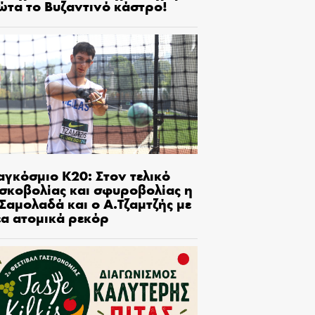
ώτα το Βυζαντινό κάστρο!
αγκόσμιο Κ20: Στον τελικό
ισκοβολίας και σφυροβολίας η
Σαμολαδά και ο Α.Τζαμτζής με
έα ατομικά ρεκόρ