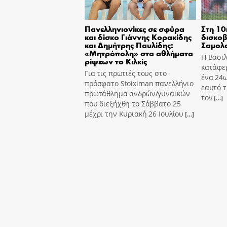
Πανελληνιονίκες σε σφύρα
Στη 10
και δίσκο Γιάννης Κορακίδης
δισκοβ
και Δημήτρης Παυλίδης:
Σαμολ
«Μητρόπολη» στα αθλήματα
Η Βασι
ρίψεων το Κιλκίς
κατάφε
Για τις πρωτιές τους στο
ένα 24ω
πρόσφατο Stoiximan πανελλήνιο
εαυτό τ
πρωτάθλημα ανδρών/γυναικών
τον
[…]
που διεξήχθη το Σάββατο 25
μέχρι την Κυριακή 26 Ιουλίου
[…]