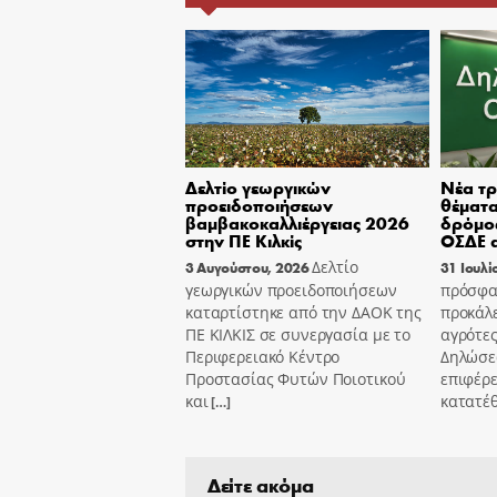
Δελτίο γεωργικών
Νέα τρ
προειδοποιήσεων
θέματα
βαμβακοκαλλιέργειας 2026
δρόμος
στην ΠΕ Κιλκίς
ΟΣΔΕ α
Δελτίο
3 Αυγούστου, 2026
31 Ιουλί
γεωργικών προειδοποιήσεων
πρόσφα
καταρτίστηκε από την ΔΑΟΚ της
προκάλ
ΠΕ ΚΙΛΚΙΣ σε συνεργασία με το
αγρότες
Περιφερειακό Κέντρο
Δηλώσε
Προστασίας Φυτών Ποιοτικού
επιφέρε
και
κατατέ
[…]
Δείτε ακόμα