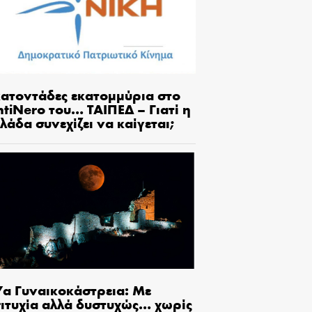
κατοντάδες εκατομμύρια στο
tiNero του… ΤΑΙΠΕΔ – Γιατί η
λάδα συνεχίζει να καίγεται;
7α Γυναικοκάστρεια: Με
πιτυχία αλλά δυστυχώς… χωρίς