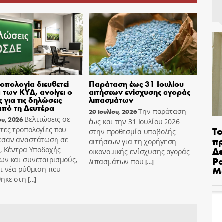
οπολογία διευθετεί
Παράταση έως 31 Ιουλίου
 των ΚΥΔ, ανοίγει ο
αιτήσεων ενίσχυσης αγοράς
 για τις δηλώσεις
λιπασμάτων
πό τη Δευτέρα
Την παράταση
20 Ιουλίου, 2026
Βελτιώσεις σε
ου, 2026
έως και την 31 Ιουλίου 2026
Το
τες τροπολογίες που
στην προθεσμία υποβολής
π
εσαν αναστάτωση σε
αιτήσεων για τη χορήγηση
Δε
, Κέντρα Υποδοχής
οικονομικής ενίσχυσης αγοράς
Pa
ων και συνεταιρισμούς,
λιπασμάτων που
[…]
Μ
ι νέα ρύθμιση που
θηκε στη
[…]