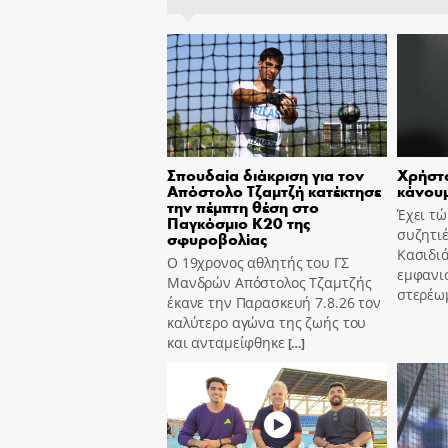
Σπουδαία διάκριση για τον
Χρήστο
Απόστολο Τζαμτζή κατέκτησε
κάνουμ
την πέμπτη θέση στο
Έχει τ
Παγκόσμιο Κ20 της
συζητιέ
σφυροβολίας
Κασιδιά
Ο 19χρονος αθλητής του ΓΣ
εμφανισ
Μανδρών Απόστολος Τζαμτζής
στερέω
έκανε την Παρασκευή 7.8.26 τον
καλύτερο αγώνα της ζωής του
και ανταμείφθηκε
[…]