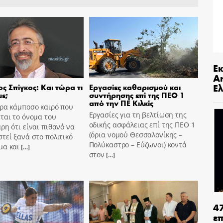
Ε
An
Ελ
ς Σπίγκος: Και τώρα τι
Εργασίες καθαρισμού και
ε;
συντήρησης επί της ΠΕΟ 1
από την ΠΕ Κιλκίς
ώρα κάμποσο καιρό που
Εργασίες για τη βελτίωση της
ται το όνομα του
οδικής ασφάλειας επί της ΠΕΟ 1
ρη ότι είναι πιθανό να
(όρια νομού Θεσσαλονίκης –
τεί ξανά στο πολιτικό
Πολύκαστρο – Εύζωνοι) κοντά
μα και
[…]
στον
[…]
4
ε