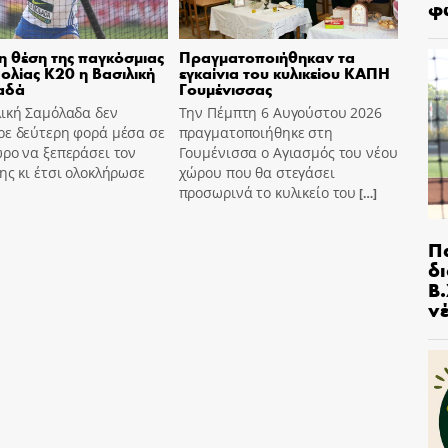
φ
η θέση της παγκόσμιας
Πραγματοποιήθηκαν τα
ολίας Κ20 η Βασιλική
εγκαίνια του κυλικείου ΚΑΠΗ
αδά
Γουμένισσας
λική Σαμόλαδα δεν
Την Πέμπτη 6 Αυγούστου 2026
ρε δεύτερη φορά μέσα σε
πραγματοποιήθηκε στη
ρο να ξεπεράσει τον
Γουμένισσα ο Αγιασμός του νέου
ης κι έτσι ολοκλήρωσε
χώρου που θα στεγάσει
προσωρινά το κυλικείο του
[…]
Π
δ
Β.
ν