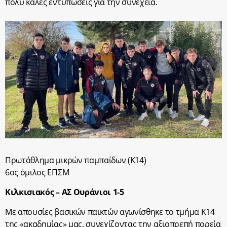
πολύ καλές εντυπώσεις γιά την συνέχεια.
Πρωτάθλημα μικρών παμπαίδων (Κ14)
6ος όμιλος ΕΠΣΜ
Κιλκισιακός – ΑΣ Ουράνιοι 1-5
Με απουσίες βασικών παικτών αγωνίσθηκε το τμήμα Κ14
της «ακαδημίας» μας, συνεχίζοντας την αξιοπρεπή πορεία