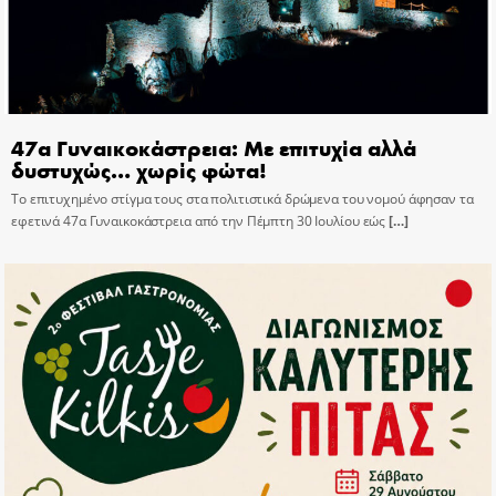
47α Γυναικοκάστρεια: Με επιτυχία αλλά
δυστυχώς… χωρίς φώτα!
Το επιτυχημένο στίγμα τους στα πολιτιστικά δρώμενα του νομού άφησαν τα
εφετινά 47α Γυναικοκάστρεια από την Πέμπτη 30 Ιουλίου εώς
[…]