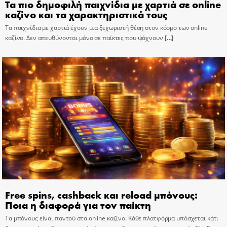
Τα πιο δημοφιλή παιχνίδια με χαρτιά σε online
καζίνο και τα χαρακτηριστικά τους
Τα παιχνίδια με χαρτιά έχουν μια ξεχωριστή θέση στον κόσμο των online
καζίνο. Δεν απευθύνονται μόνο σε παίκτες που ψάχνουν
[…]
Free spins, cashback και reload μπόνους:
Ποια η διαφορά για τον παίκτη
Τα μπόνους είναι παντού στα online καζίνο. Κάθε πλατφόρμα υπόσχεται κάτι