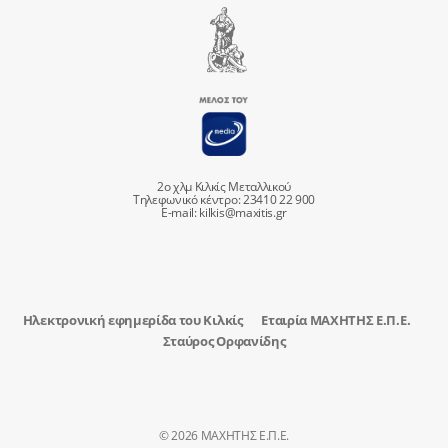
2ο χλμ Κιλκίς Μεταλλικού
Τηλεφωνικό κέντρο: 23410 22 900
E-mail:
kilkis@maxitis.gr
Ηλεκτρονική εφημερίδα του Κιλκίς
Εταιρία ΜΑΧΗΤΗΣ Ε.Π.Ε.
Σταύρος Ορφανίδης
© 2026 ΜΑΧΗΤΗΣ Ε.Π.Ε.