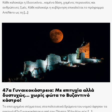
Κάθε καλοκαίρι η ίδια εικόνα… καμένα δάση, χαμένες περιουσίες και
ανθρώπινες ζωές. Κάθε καλοκαίρι η κυβέρνηση επικαλείται το πρόγραμμα
AntiNero ως τη
[…]
47α Γυναικοκάστρεια: Με επιτυχία αλλά
δυστυχώς… χωρίς φώτα το Βυζαντινό
κάστρο!
Το επιτυχημένο στίγμα τους στα πολιτιστικά δρώμενα του νομού άφησαν τα
εφετινά 47α Γυναικοκάστρεια από την Πέμπτη 30 Ιουλίου εώς
[…]