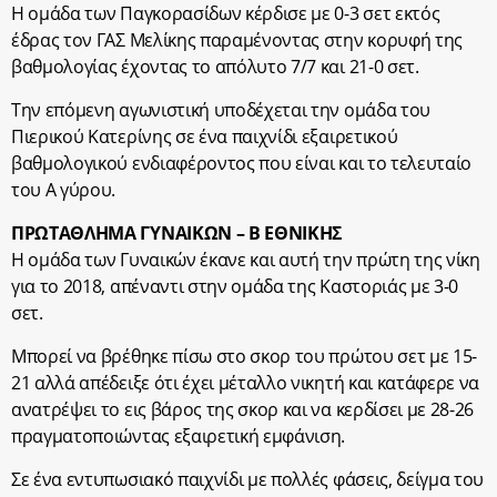
Η ομάδα των Παγκορασίδων κέρδισε με 0-3 σετ εκτός
έδρας τον ΓΑΣ Μελίκης παραμένοντας στην κορυφή της
βαθμολογίας έχοντας το απόλυτο 7/7 και 21-0 σετ.
Την επόμενη αγωνιστική υποδέχεται την ομάδα του
Πιερικού Κατερίνης σε ένα παιχνίδι εξαιρετικού
βαθμολογικού ενδιαφέροντος που είναι και το τελευταίο
του Α γύρου.
ΠΡΩΤΑΘΛΗΜΑ ΓΥΝΑΙΚΩΝ – Β ΕΘΝΙΚΗΣ
Η ομάδα των Γυναικών έκανε και αυτή την πρώτη της νίκη
για το 2018, απέναντι στην ομάδα της Καστοριάς με 3-0
σετ.
Μπορεί να βρέθηκε πίσω στο σκορ του πρώτου σετ με 15-
21 αλλά απέδειξε ότι έχει μέταλλο νικητή και κατάφερε να
ανατρέψει το εις βάρος της σκορ και να κερδίσει με 28-26
πραγματοποιώντας εξαιρετική εμφάνιση.
Σε ένα εντυπωσιακό παιχνίδι με πολλές φάσεις, δείγμα του