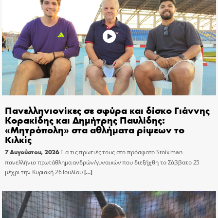
Πανελληνιονίκες σε σφύρα και δίσκο Γιάννης
Κορακίδης και Δημήτρης Παυλίδης:
«Μητρόπολη» στα αθλήματα ρίψεων το
Κιλκίς
7 Αυγούστου, 2026
Για τις πρωτιές τους στο πρόσφατο Stoiximan
πανελλήνιο πρωτάθλημα ανδρών/γυναικών που διεξήχθη το Σάββατο 25
μέχρι την Κυριακή 26 Ιουλίου
[…]