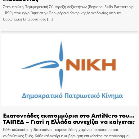
Στην πρώτη Περιφερειακή Σύμπραξη Δεξιοτήτων (Regional Skills Partnership
–RSP), που εγκρίθηκε στην Περιφέρεια Κεντρικής Μακεδονίας από την
Ευρωπαϊκή Επιτροπή στο
[…]
Εκατοντάδες εκατομμύρια στο AntiNero του…
ΤΑΙΠΕΔ – Γιατί η Ελλάδα συνεχίζει να καίγεται;
Κάθε καλοκαίρι η ίδια εικόνα… καμένα δάση, χαμένες περιουσίες και
ανθρώπινες ζωές. Κάθε καλοκαίρι η κυβέρνηση επικαλείται το πρόγραμμα