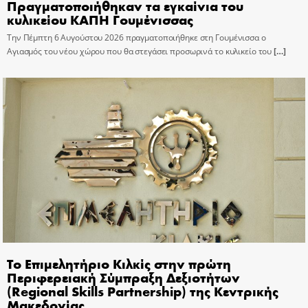
Πραγματοποιήθηκαν τα εγκαίνια του
κυλικείου ΚΑΠΗ Γουμένισσας
Την Πέμπτη 6 Αυγούστου 2026 πραγματοποιήθηκε στη Γουμένισσα ο
Αγιασμός του νέου χώρου που θα στεγάσει προσωρινά το κυλικείο του
[…]
Το Επιμελητήριο Κιλκίς στην πρώτη
Περιφερειακή Σύμπραξη Δεξιοτήτων
(Regional Skills Partnership) της Κεντρικής
Μακεδονίας