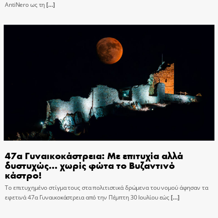
AntiNero ως τη
[…]
47α Γυναικοκάστρεια: Με επιτυχία αλλά
δυστυχώς… χωρίς φώτα το Βυζαντινό
κάστρο!
Το επιτυχημένο στίγμα τους στα πολιτιστικά δρώμενα του νομού άφησαν τα
εφετινά 47α Γυναικοκάστρεια από την Πέμπτη 30 Ιουλίου εώς
[…]