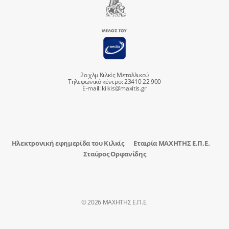
2ο χλμ Κιλκίς Μεταλλικού
Τηλεφωνικό κέντρο: 23410 22 900
E-mail:
kilkis@maxitis.gr
Ηλεκτρονική εφημερίδα του Κιλκίς
Εταιρία ΜΑΧΗΤΗΣ Ε.Π.Ε.
Σταύρος Ορφανίδης
© 2026 ΜΑΧΗΤΗΣ Ε.Π.Ε.