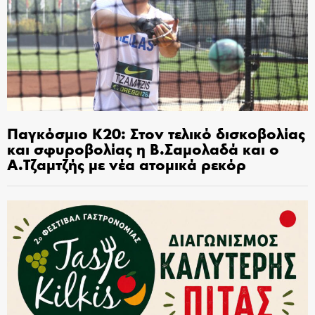
Παγκόσμιο Κ20: Στον τελικό δισκοβολίας
και σφυροβολίας η Β.Σαμολαδά και ο
Α.Τζαμτζής με νέα ατομικά ρεκόρ