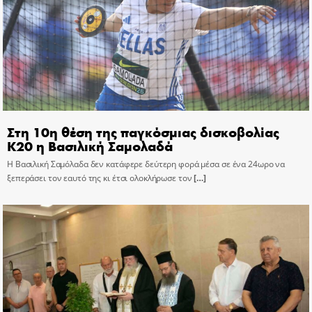
Στη 10η θέση της παγκόσμιας δισκοβολίας
Κ20 η Βασιλική Σαμολαδά
Η Βασιλική Σαμόλαδα δεν κατάφερε δεύτερη φορά μέσα σε ένα 24ωρο να
ξεπεράσει τον εαυτό της κι έτσι ολοκλήρωσε τον
[…]