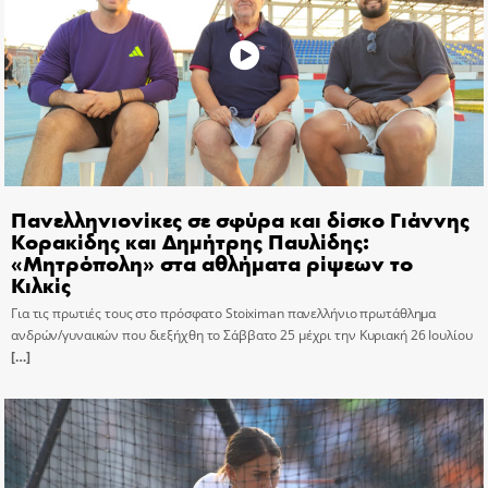
Πανελληνιονίκες σε σφύρα και δίσκο Γιάννης
Κορακίδης και Δημήτρης Παυλίδης:
«Μητρόπολη» στα αθλήματα ρίψεων το
Κιλκίς
Για τις πρωτιές τους στο πρόσφατο Stoiximan πανελλήνιο πρωτάθλημα
ανδρών/γυναικών που διεξήχθη το Σάββατο 25 μέχρι την Κυριακή 26 Ιουλίου
[…]