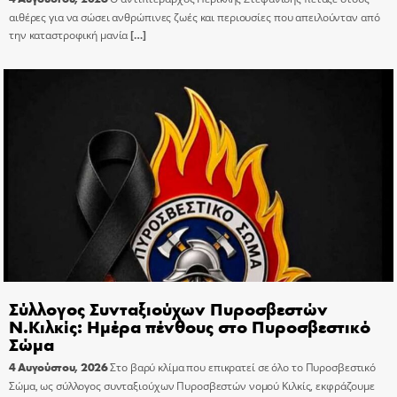
αιθέρες για να σώσει ανθρώπινες ζωές και περιουσίες που απειλούνταν από
την καταστροφική μανία
[…]
Σύλλογος Συνταξιούχων Πυροσβεστών
Ν.Κιλκίς: Ημέρα πένθους στο Πυροσβεστικό
Σώμα
4 Αυγούστου, 2026
Στο βαρύ κλίμα που επικρατεί σε όλο το Πυροσβεστικό
Σώμα, ως σύλλογος συνταξιούχων Πυροσβεστών νομού Κιλκίς, εκφράζουμε