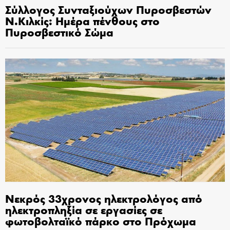
Σύλλογος Συνταξιούχων Πυροσβεστών
Ν.Κιλκίς: Ημέρα πένθους στο
Πυροσβεστικό Σώμα
Νεκρός 33χρονος ηλεκτρολόγος από
ηλεκτροπληξία σε εργασίες σε
φωτοβολταϊκό πάρκο στο Πρόχωμα