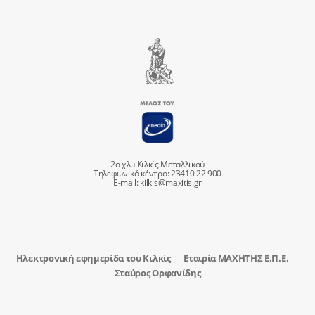
2ο χλμ Κιλκίς Μεταλλικού
Τηλεφωνικό κέντρο: 23410 22 900
E-mail:
kilkis@maxitis.gr
Ηλεκτρονική εφημερίδα του Κιλκίς
Εταιρία ΜΑΧΗΤΗΣ Ε.Π.Ε.
Σταύρος Ορφανίδης