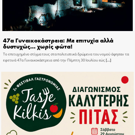
47α Γυναικοκάστρεια: Με επιτυχία αλλά
δυστυχώς… χωρίς φώτα!
Το επιτυχημένο στίγμα τους στα πολιτιστικά δρώμενα του νομού άφησαν τα
εφετινά 47α Γυναικοκάστρεια από την Πέμπτη 30 Ιουλίου εώς
[…]