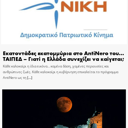
Εκατοντάδες εκατομμύρια στο AntiNero του…
ΤΑΙΠΕΔ – Γιατί η Ελλάδα συνεχίζει να καίγεται;
Κάθε καλοκαίρι η ίδια εικόνα… καμένα δάση, χαμένες περιουσίες και
ανθρώπινες ζωές. Κάθε καλοκαίρι η κυβέρνηση επικαλείται το πρόγραμμα
AntiNero ως τη
[…]