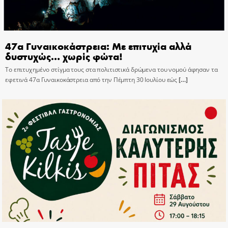
47α Γυναικοκάστρεια: Με επιτυχία αλλά
δυστυχώς… χωρίς φώτα!
Το επιτυχημένο στίγμα τους στα πολιτιστικά δρώμενα του νομού άφησαν τα
εφετινά 47α Γυναικοκάστρεια από την Πέμπτη 30 Ιουλίου εώς
[…]