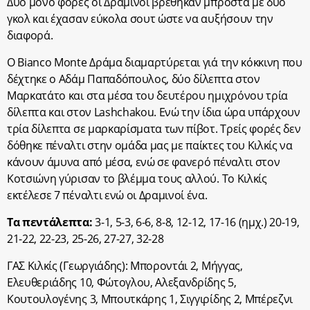
Δύο μόνο φορές οι Δραμινοί βρέθηκαν μπροστά με δύο
γκολ και έχασαν εύκολα σουτ ώστε να αυξήσουν την
διαφορά.
Ο Bianco Monte Δράμα διαμαρτύρεται γιά την κόκκινη που
δέχτηκε ο Αδάμ Παπαδόπουλος, δύο δίλεπτα στον
Μαρκατάτο και στα μέσα του δευτέρου ημιχρόνου τρία
δίλεπτα και στον Lashchakou. Ενώ την ίδια ώρα υπάρχουν
τρία δίλεπτα σε μαρκαρίσματα των πίβοτ. Τρείς φορές δεν
δόθηκε πέναλτι στην ομάδα μας με παίκτες του Κιλκίς να
κάνουν άμυνα από μέσα, ενώ σε φανερό πέναλτι στον
Κοτσιώνη γύρισαν το βλέμμα τους αλλού. Το Κιλκίς
εκτέλεσε 7 πέναλτι ενώ οι Δραμινοί ένα.
Τα πεντάλεπτα:
3-1, 5-3, 6-6, 8-8, 12-12, 17-16 (ημχ.) 20-19,
21-22, 22-23, 25-26, 27-27, 32-28
ΓΑΣ Κιλκίς (Γεωργιάδης): Μποροντάι 2, Μήγγας,
Ελευθεριάδης 10, Φώτογλου, Αλεξανδρίδης 5,
Κουτουλογένης 3, Μπουτκάρης 1, Σιγγιρίδης 2, Μπέρεζνι