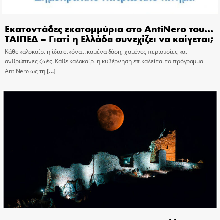
Εκατοντάδες εκατομμύρια στο AntiNero του…
ΤΑΙΠΕΔ – Γιατί η Ελλάδα συνεχίζει να καίγεται;
Κάθε καλοκαίρι η ίδια εικόνα… καμένα δάση, χαμένες περιουσίες και
ανθρώπινες ζωές. Κάθε καλοκαίρι η κυβέρνηση επικαλείται το πρόγραμμα
AntiNero ως τη
[…]