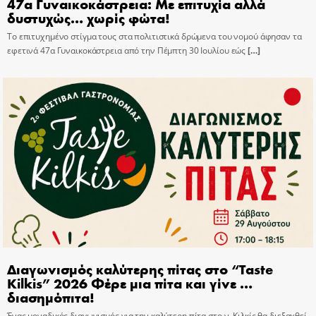
47α Γυναικοκάστρεια: Με επιτυχία αλλά
δυστυχώς… χωρίς φώτα!
Το επιτυχημένο στίγμα τους στα πολιτιστικά δρώμενα του νομού άφησαν τα
εφετινά 47α Γυναικοκάστρεια από την Πέμπτη 30 Ιουλίου εώς
[…]
Διαγωνισμός καλύτερης πίτας στο “Taste
Kilkis” 2026 Φέρε μια πίτα και γίνε …
διασημόπιτα!
Ένας μοναδικός διαγωνισμός για την καλύτερη πίτα στο ν. Κιλκίς θα διεξαχθεί