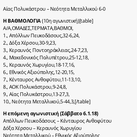
Αίας Πολυκάστρου – Νεότητα Μεταλλικού 6-0
Η ΒΑΘΜΟΛΟΓΙΑ
(10η αγωνιστική)[table]
Α/Α,ΟΜΑΔΕΣ,ΤΕΡΜΑΤΑ,BΑΘΜΟΙ,
1., Απόλλων Πευκοδάσους,32-6,24,
2., Δόξα Χέρσου,30-9,23,
3., Κεραυνός Ποντοηράκλειας,24-7,23,
4., Μακεδονικός Πολυπέτρου,25-12,18,
5., Κεραυνός Χωρυγίου,18-17,16,
6., Εθνικός Αξιούπολης,12-20,15,
7., Κένταυρος Ανθοφύτου,11-13,10,
8., ΑΟΚ Πολυκάστρου,9-24,8,
9., Αίας Πολυκάστρου,13-27,3,
10., Νεότητα Μεταλλικού,5-44,3,[/table]
Η επόμενη αγωνιστική (Σάββατο 6.1.18)
Απόλλων Πευκοδάσους – Κένταυρος Ανθοφύτου
Δόξα Χέρσου – Κεραυνός Χωρυγίου
Νεότητα Μεταλλικού – Εθνικός Αξιούπολης