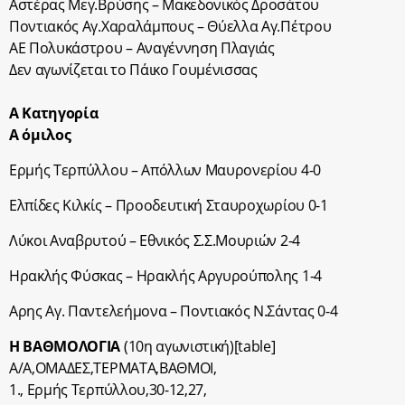
Αστέρας Μεγ.Βρύσης – Μακεδονικός Δροσάτου
Ποντιακός Αγ.Χαραλάμπους – Θύελλα Αγ.Πέτρου
ΑΕ Πολυκάστρου – Αναγέννηση Πλαγιάς
Δεν αγωνίζεται το Πάικο Γουμένισσας
Α Κατηγορία
Α όμιλος
Ερμής Τερπύλλου – Απόλλων Μαυρονερίου 4-0
Ελπίδες Κιλκίς – Προοδευτική Σταυροχωρίου 0-1
Λύκοι Αναβρυτού – Εθνικός Σ.Σ.Μουριών 2-4
Ηρακλής Φύσκας – Ηρακλής Αργυρούπολης 1-4
Αρης Αγ. Παντελεήμονα – Ποντιακός Ν.Σάντας 0-4
Η ΒΑΘΜΟΛΟΓΙΑ
(10η αγωνιστική)[table]
Α/Α,ΟΜΑΔΕΣ,ΤΕΡΜΑΤΑ,BΑΘΜΟΙ,
1., Ερμής Τερπύλλου,30-12,27,