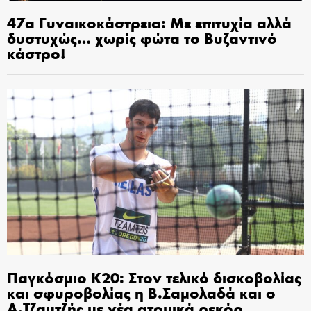
47α Γυναικοκάστρεια: Με επιτυχία αλλά
δυστυχώς… χωρίς φώτα το Βυζαντινό
κάστρο!
Παγκόσμιο Κ20: Στον τελικό δισκοβολίας
και σφυροβολίας η Β.Σαμολαδά και ο
Α.Τζαμτζής με νέα ατομικά ρεκόρ