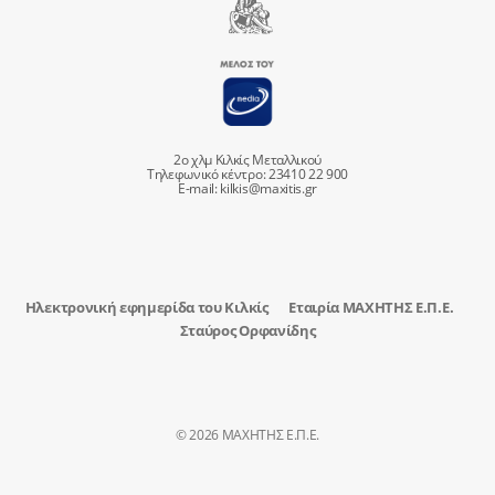
2ο χλμ Κιλκίς Μεταλλικού
Τηλεφωνικό κέντρο: 23410 22 900
E-mail:
kilkis@maxitis.gr
Ηλεκτρονική εφημερίδα του Κιλκίς
Εταιρία ΜΑΧΗΤΗΣ Ε.Π.Ε.
Σταύρος Ορφανίδης
© 2026 ΜΑΧΗΤΗΣ Ε.Π.Ε.