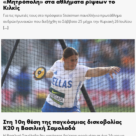
«Μητρόπολη» στα αθλήματα ρίψεων το
Κιλκίς
Για τις πρωτιές τους στο πρόσφατο Stoiximan πανελλήνιο πρωτάθλημα
ανδρών/γυναικών που διεξήχθη το Σάββατο 25 μέχρι την Κυριακή 26 Ιουλίου
[…]
Στη 10η θέση της παγκόσμιας δισκοβολίας
Κ20 η Βασιλική Σαμολαδά
Η Βασιλική Σαμόλαδα δεν κατάφερε δεύτερη φορά μέσα σε ένα 24ωρο να