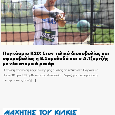
Παγκόσμιο Κ20: Στον τελικό δισκοβολίας και
σφυροβολίας η Β.Σαμολαδά και ο Α.Τζαμτζής
με νέα ατομικά ρεκόρ
Η πρώτη πρόκριση της εθνικής μας ομάδας σε τελικό στο Παγκόσμιο
Πρωτάθλημα Κ20 ήρθε από τον Αποστόλη Τζαμτζή στη σφυροβολία,
πετυχένοντας βολή
[…]