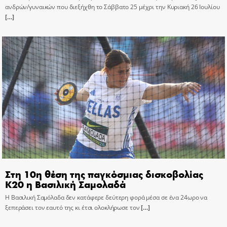
ανδρών/γυναικών που διεξήχθη το Σάββατο 25 μέχρι την Κυριακή 26 Ιουλίου
[…]
Στη 10η θέση της παγκόσμιας δισκοβολίας
Κ20 η Βασιλική Σαμολαδά
Η Βασιλική Σαμόλαδα δεν κατάφερε δεύτερη φορά μέσα σε ένα 24ωρο να
ξεπεράσει τον εαυτό της κι έτσι ολοκλήρωσε τον
[…]