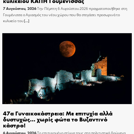
κυλικείου ΚΑΠΗ Γουμένισσας
7 Αυγούστου, 2026
Την Πέμπτη 6 Αυγούστου 2026 πραγματοποιήθηκε στη
Γουμένισσα ο Αγιασμός του νέου χώρου που θα στεγάσει προσωρινά το
κυλικείο του
[…]
47α Γυναικοκάστρεια: Με επιτυχία αλλά
δυστυχώς… χωρίς φώτα το Βυζαντινό
κάστρο!
6 Αυγούστου, 2026
Το επιτυχημένο στίγμα τους στα πολιτιστικά δρώμενα