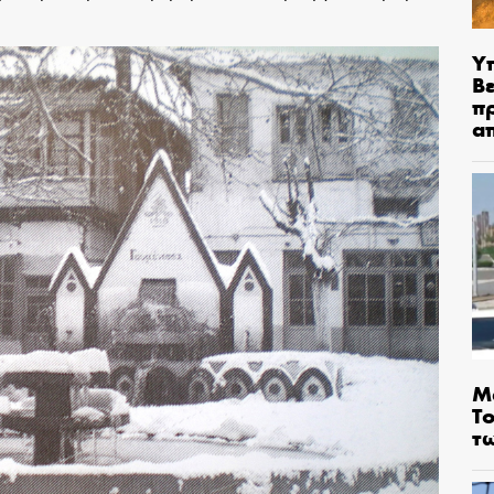
Υ
Βε
π
α
Μ
Τ
τ