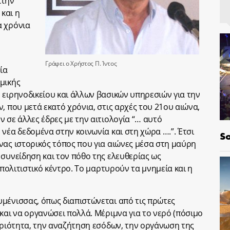
Στην
και η
α χρόνια
Γράφει ο Χρήστος Π. Ίντος
ία
μικής
 ειρηνοδικείου και άλλων βασικών υπηρεσιών για την
, που μετά εκατό χρόνια, στις αρχές του 21ου αιώνα,
 σε άλλες έδρες με την αιτιολογία “… αυτό
νέα δεδομένα στην κοινωνία και στη χώρα ….”. Έτσι
So
νας ιστορικός τόπος που για αιώνες μέσα στη μαύρη
 συνείδηση και τον πόθο της ελευθερίας ως
 πολιτιστικό κέντρο. Το μαρτυρούν τα μνημεία και η
μένισσας, όπως διαπιστώνεται από τις πρώτες
και να οργανώσει πολλά. Μέριμνα για το νερό (πόσιμο
θαριότητα, την αναζήτηση εσόδων, την οργάνωση της