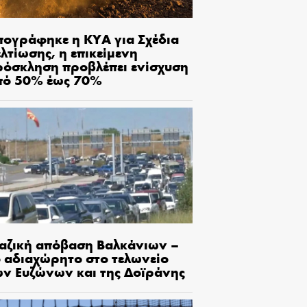
πογράφηκε η ΚΥΑ για Σχέδια
λτίωσης, η επικείμενη
ρόσκληση προβλέπει ενίσχυση
πό 50% έως 70%
αζική απόβαση Βαλκάνιων –
ο αδιαχώρητο στο τελωνείο
ων Ευζώνων και της Δοϊράνης