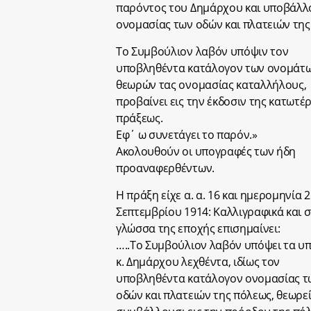
παρόντος του Δημάρχου και υποβάλλο
ονομασίας των οδών και πλατειών της
Το Συμβούλιον λαβόν υπόψιν τον
υποβληθέντα κατάλογον των ονομάτω
θεωρών τας ονομασίας καταλλήλους,
προβαίνει εις την έκδοσιν της κατωτέ
πράξεως.
Εφ΄ ω συνετάγει το παρόν.»
Ακολουθούν οι υπογραφές των ήδη
προαναφερθέντων.
Η πράξη είχε α. α. 16 και ημερομηνία 2
Σεπτεμβρίου 1914: Καλλιγραφικά και 
γλώσσα της εποχής επισημαίνει:
…..Το Συμβούλιον λαβόν υπόψει τα υ
κ. Δημάρχου λεχθέντα, ιδίως τον
υποβληθέντα κατάλογον ονομασίας τ
οδών και πλατειών της πόλεως, θεωρεί