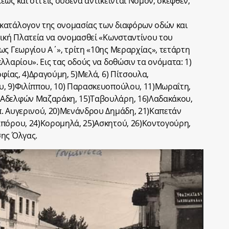
ως και ότι εις ουδένα αντίκεινται Νόμον, σκεφθέν,
κατάλογον της ονομασίας των διαφόρων οδών και
ρική Πλατεία να ονομασθεί «Κωνσταντίνου του
ως Γεωργίου Α΄», τρίτη «10ης Μεραρχίας», τετάρτη
λλαρίου». Εις τας οδούς να δοθώσιν τα ονόματα: 1)
οφίας, 4)Δραγούμη, 5)Μελά, 6) Πίτσουλα,
υ, 9)Φιλίππου, 10) Παρασκευοπούλου, 11)Μωραΐτη,
)Αδελφών Μαζαράκη, 15)Ταβουλάρη, 16)Λαδακάκου,
π. Αυγερινού, 20)Μενάνδρου Δημάδη, 21)Καπετάν
απόρου, 24)Κορομηλά, 25)Ασκητού, 26)Κοντογούρη,
σης Όλγας.