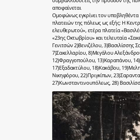
συμβάλλουσι εις την πρόοδον της πόλε
αποφαίνεται
Ομοφώνως εγκρίνει τον υποβληθέντα 
πλατειών της πόλεως ως εξής: Η Κεντ
ελευθερωτού», ετέρα πλατεία «Βασιλέ
«23ης Οκτωβρίου» και τελευταία «Σακε
Γενιτσών 2)Βενιζέλου, 3)Βασιλίσσης Σ
7)Σακελλαρίου, 8)Μεγάλου Αλεξάνδρο
12)Φραγγοπούλου, 13)Καραπάνου, 14
17)Εξαδακτύλου, 18)Κακάβου, 19)Μελ
Νικηφόρου, 22)Πριγκίπων, 23)Σαραντ
27)Κωνσταντινουπόλεως, 28) Βασιλίσ