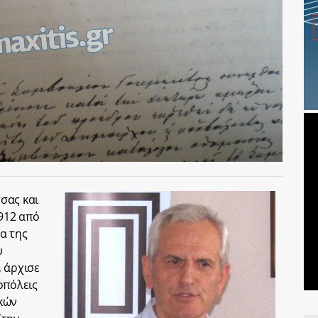
σας και
1912 από
α της
υ
 άρχισε
οπόλεις
κών