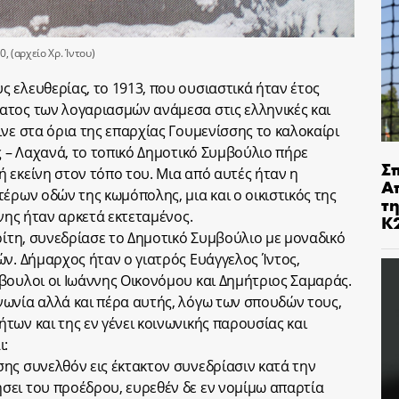
, (αρχείο Χρ. Ίντου)
 ελευθερίας, το 1913, που ουσιαστικά ήταν έτος
ατος των λογαριασμών ανάμεσα στις ελληνικές και
νε στα όρια της επαρχίας Γουμενίσσης το καλοκαίρι
ς – Λαχανά, το τοπικό Δημοτικό Συμβούλιο πήρε
Σ
 εκείνη στον τόπο του. Μια από αυτές ήταν η
Α
έρων οδών της κωμόπολης, μια και ο οικιστικός της
τ
ίνης ήταν αρκετά εκτεταμένος.
Κ
ρίτη, συνεδρίασε το Δημοτικό Συμβούλιο με μοναδικό
ών. Δήμαρχος ήταν ο γιατρός Ευάγγελος Ίντος,
βουλοι οι Ιωάννης Οικονόμου και Δημήτριος Σαμαράς.
ωνία αλλά και πέρα αυτής, λόγω των σπουδών τους,
των και της εν γένει κοινωνικής παρουσίας και
ι:
ης συνελθόν εις έκτακτον συνεδρίασιν κατά την
σει του προέδρου, ευρεθέν δε εν νομίμω απαρτία