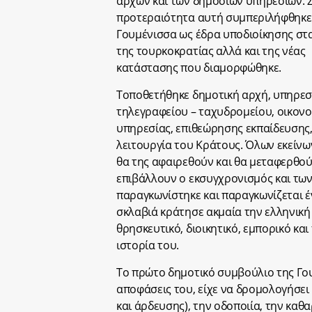
αρχών και των δημοσίων υπηρεσιών. 
προτεραιότητα αυτή συμπεριλήφθηκε 
Γουμένισσα ως έδρα υποδιοίκησης στ
της τουρκοκρατίας αλλά και της νέας
κατάστασης που διαμορφώθηκε.
Τοποθετήθηκε δημοτική αρχή, υπηρεσ
τηλεγραφείου – ταχυδρομείου, οικονο
υπηρεσίας, επιθεώρησης εκπαίδευσης,
λειτουργία του Κράτους. Όλων εκείνων
θα της αφαιρεθούν και θα μεταφερθούν
επιβάλλουν ο εκσυγχρονισμός και των 
παραγκωνίστηκε και παραγκωνίζεται έ
σκλαβιά κράτησε ακμαία την ελληνική
θρησκευτικό, διοικητικό, εμπορικό και
ιστορία του.
Το πρώτο δημοτικό συμβούλιο της Γου
αποφάσεις του, είχε να δρομολογήσει 
και άρδευσης), την οδοποιία, την κα