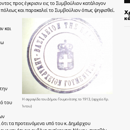
ντος προς έγκρισιν εις το Συμβούλιον κατάλογον
 πόλεως και παρακαλεί το Συμβούλιον όπως ψηφισθεί.
Χρ
κ
ν και
ρω
στην
Η σφραγίδα του Δήμου Γουμενίτσης το 1913, (αρχείο Χρ.
πό του
Ίντου)
ων
 ότι τα προτεινόμενα υπό του κ. Δημάρχου