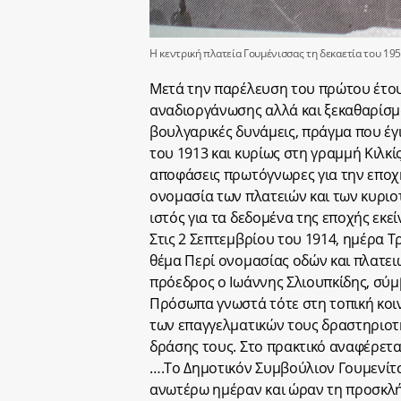
Η κεντρική πλατεία Γουμένισσας τη δεκαετία του 1950
Μετά την παρέλευση του πρώτου έτους
αναδιοργάνωσης αλλά και ξεκαθαρίσμ
βουλγαρικές δυνάμεις, πράγμα που έγι
του 1913 και κυρίως στη γραμμή Κιλκί
αποφάσεις πρωτόγνωρες για την εποχή
ονομασία των πλατειών και των κυριοτ
ιστός για τα δεδομένα της εποχής εκε
Στις 2 Σεπτεμβρίου του 1914, ημέρα Τ
θέμα Περί ονομασίας οδών και πλατει
πρόεδρος ο Ιωάννης Σλιουπκίδης, σύμ
Πρόσωπα γνωστά τότε στη τοπική κοιν
των επαγγελματικών τους δραστηριοτή
δράσης τους. Στο πρακτικό αναφέρετα
….Το Δημοτικόν Συμβούλιον Γουμενίτσ
ανωτέρω ημέραν και ώραν τη προσκλή