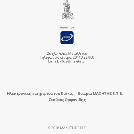
2ο χλμ Κιλκίς Μεταλλικού
Τηλεφωνικό κέντρο: 23410 22 900
E-mail:
kilkis@maxitis.gr
Ηλεκτρονική εφημερίδα του Κιλκίς
Εταιρία ΜΑΧΗΤΗΣ Ε.Π.Ε.
Σταύρος Ορφανίδης
© 2026 ΜΑΧΗΤΗΣ Ε.Π.Ε.