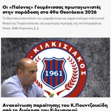
Οι «Παίονες» Γουμένισσας πρωταγωνιστές
στην παράδοση στα 49α Θεοτόκεια 2026
Τα Θεοτόκεια αποτελούν τον μακροβιότερο και σημαντικότερο πολιτιστικό
θεσμό της Γουμένισσας και της ευρύτερης περιοχής της αντιπεριφέρειας
Κιλκίς. Κάθε Αύγουστο,
[…]
Ανακοίνωση παραίτησης του Κ.Πουντζουκίδη
από τη διοίκηση του Κιλκισιακού