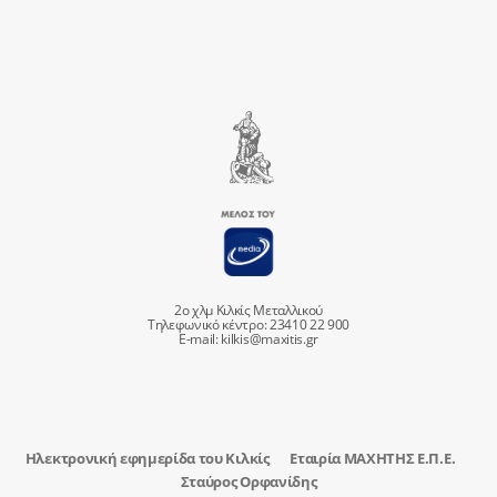
2ο χλμ Κιλκίς Μεταλλικού
Τηλεφωνικό κέντρο: 23410 22 900
E-mail:
kilkis@maxitis.gr
Ηλεκτρονική εφημερίδα του Κιλκίς
Εταιρία ΜΑΧΗΤΗΣ Ε.Π.Ε.
Σταύρος Ορφανίδης