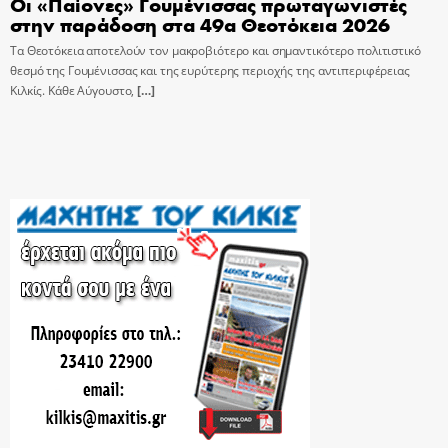
Οι «Παίονες» Γουμένισσας πρωταγωνιστές
στην παράδοση στα 49α Θεοτόκεια 2026
Τα Θεοτόκεια αποτελούν τον μακροβιότερο και σημαντικότερο πολιτιστικό
θεσμό της Γουμένισσας και της ευρύτερης περιοχής της αντιπεριφέρειας
Κιλκίς. Κάθε Αύγουστο,
[…]