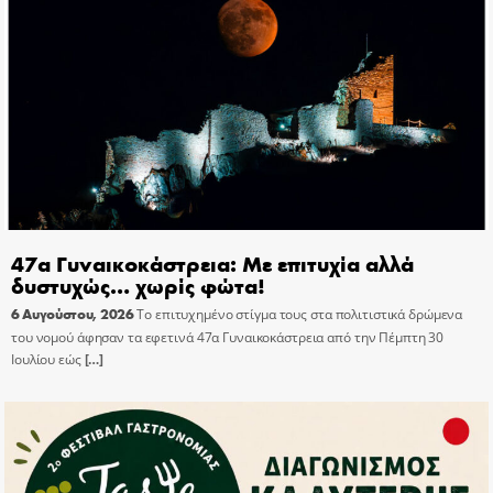
47α Γυναικοκάστρεια: Με επιτυχία αλλά
δυστυχώς… χωρίς φώτα!
6 Αυγούστου, 2026
Το επιτυχημένο στίγμα τους στα πολιτιστικά δρώμενα
του νομού άφησαν τα εφετινά 47α Γυναικοκάστρεια από την Πέμπτη 30
Ιουλίου εώς
[…]