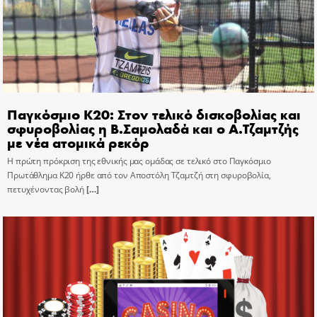
Παγκόσμιο Κ20: Στον τελικό δισκοβολίας και
σφυροβολίας η Β.Σαμολαδά και ο Α.Τζαμτζής
με νέα ατομικά ρεκόρ
Η πρώτη πρόκριση της εθνικής μας ομάδας σε τελικό στο Παγκόσμιο
Πρωτάθλημα Κ20 ήρθε από τον Αποστόλη Τζαμτζή στη σφυροβολία,
πετυχένοντας βολή
[…]