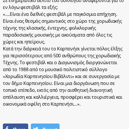
Σε ενημερωτικό δελτίο του συλλόγου αναφέρονται γιά το
εν λόγω φεστιβάλ τα εξής:
«….Είναι ένα διεθνές φεστιβάλ με παγκόσμια απήχηση.
Είναι ένας θεσμός σημαντικός στο χώρο της χορωδιακής
τέχνης της κλασικής, έντεχνης, φολκλορικής
παραδοσιακής μουσικής με ακούσματα από όλες τις
χώρες και ηπείρους.
Κατά την διάρκειά του το Καρπενήσι γίνεται πόλος έλξης
για περισσότερους από 500 ανθρώπους της χορωδιακής
Τέχνης. Το φεστιβάλ και ο Διαγωνισμός διοργανώνεται
από το 1988 από το μουσικό πολιτιστικό σύλλογο
«Χορωδία Καρπενησίου Βιβάλντι» και σε συνεργασία με
τον δήμο Καρπενησίου. Είναι μια διοργάνωση που σε
τοπικό επίπεδο, εκτός από την αισθητική διανοητική
απόλαυση και καλλιέργεια, προσφέρει και τουριστικά και
οικονομικά οφέλη στο Καρπενήσι…».