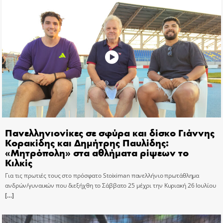
Πανελληνιονίκες σε σφύρα και δίσκο Γιάννης
Κορακίδης και Δημήτρης Παυλίδης:
«Μητρόπολη» στα αθλήματα ρίψεων το
Κιλκίς
Για τις πρωτιές τους στο πρόσφατο Stoiximan πανελλήνιο πρωτάθλημα
ανδρών/γυναικών που διεξήχθη το Σάββατο 25 μέχρι την Κυριακή 26 Ιουλίου
[…]