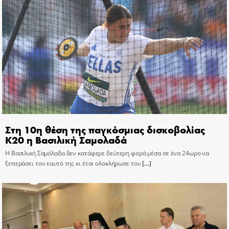
Στη 10η θέση της παγκόσμιας δισκοβολίας
Κ20 η Βασιλική Σαμολαδά
Η Βασιλική Σαμόλαδα δεν κατάφερε δεύτερη φορά μέσα σε ένα 24ωρο να
ξεπεράσει τον εαυτό της κι έτσι ολοκλήρωσε τον
[…]