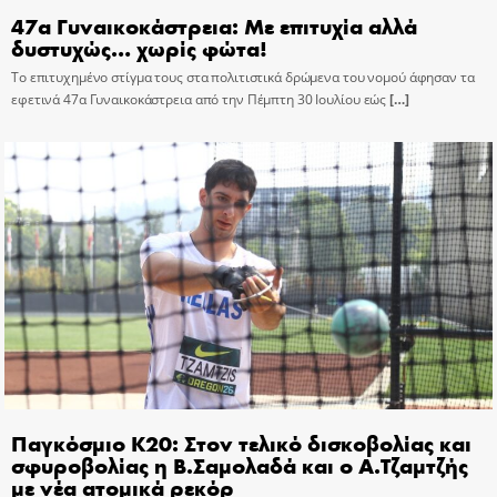
47α Γυναικοκάστρεια: Με επιτυχία αλλά
δυστυχώς… χωρίς φώτα!
Το επιτυχημένο στίγμα τους στα πολιτιστικά δρώμενα του νομού άφησαν τα
εφετινά 47α Γυναικοκάστρεια από την Πέμπτη 30 Ιουλίου εώς
[…]
Παγκόσμιο Κ20: Στον τελικό δισκοβολίας και
σφυροβολίας η Β.Σαμολαδά και ο Α.Τζαμτζής
με νέα ατομικά ρεκόρ