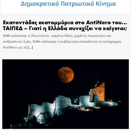
Εκατοντάδες εκατομμύρια στο AntiNero του…
ΤΑΙΠΕΔ – Γιατί η Ελλάδα συνεχίζει να καίγεται;
Κάθε καλοκαίρι η ίδια εικόνα… καμένα δάση, χαμένες περιουσίες και
ανθρώπινες ζωές. Κάθε καλοκαίρι η κυβέρνηση επικαλείται το πρόγραμμα
AntiNero ως τη
[…]