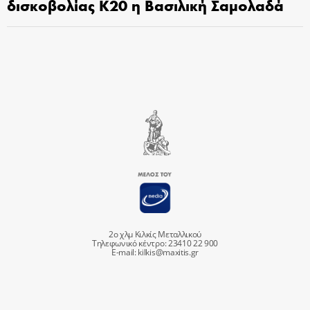
δισκοβολίας Κ20 η Βασιλική Σαμολαδά
2ο χλμ Κιλκίς Μεταλλικού
Τηλεφωνικό κέντρο: 23410 22 900
E-mail:
kilkis@maxitis.gr