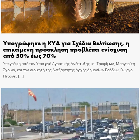
Υπογράφηκε η ΚΥΑ για Σχέδια Βελτίωσης, η
επικείμενη πρόσκληση προβλέπει ενίσχυση
από 50% έως 70%
Υπεγράφη από τον Υπουργό Αγροτικής Ανάπτυξης και Τροφίμων, Μαργαρίτη
Σχοινά, και τον Διοικητή της Ανεξάρτητης Αρχής Δημοσίων Εσόδων, Γιώργο
Πιτσιλή,
[…]