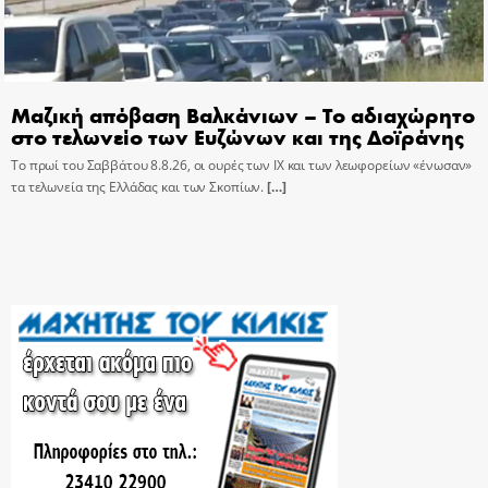
Μαζική απόβαση Βαλκάνιων – Το αδιαχώρητο
στο τελωνείο των Ευζώνων και της Δοϊράνης
Το πρωί του Σαββάτου 8.8.26, οι ουρές των ΙΧ και των λεωφορείων «ένωσαν»
τα τελωνεία της Ελλάδας και των Σκοπίων.
[…]