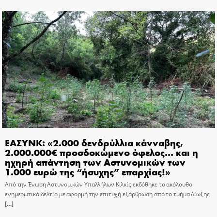
ΕΑΣΥΝΚ: «2.000 δενδρύλλια κάνναβης,
2.000.000€ προσδοκώμενο όφελος… και η
ηχηρή απάντηση των Αστυνομικών των
1.000 ευρώ της “ήσυχης” επαρχίας!»
Από την Ένωση Αστυνομικών Υπαλλήλων Κιλκίς εκδόθηκε το ακόλουθο
ενημερωτικό δελτίο με αφορμή την επιτυχή εξάρθρωση από το τμήμα Δίωξης
[…]